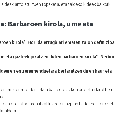
 Taldeak antolatu zuen topaketa, eta taldeko kideek baikorki
a: Barbaroen kirola, ume eta
roen kirola”. Hori da errugbiari ematen zaion definizioa
me eta gazteek jokatzen duten barbaroen kirola”. Nerbo
 taldearen entrenamenduetara bertaratzen diren haur eta
ren erreferente den lekua bada ere azken urteetan kirol berri
ia.
atean eta futbolaren itzal luzearen azpian bada ere, geroz et
skualdean