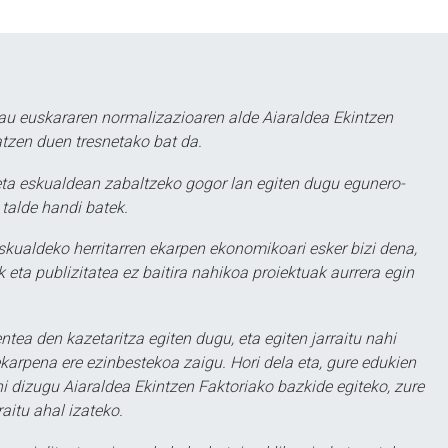
au euskararen normalizazioaren alde Aiaraldea Ekintzen
atzen duen tresnetako bat da.
ta eskualdean zabaltzeko gogor lan egiten dugu egunero-
 talde handi batek.
eskualdeko herritarren ekarpen ekonomikoari esker bizi dena,
 eta publizitatea ez baitira nahikoa proiektuak aurrera egin
ntea den kazetaritza egiten dugu, eta egiten jarraitu nahi
karpena ere ezinbestekoa zaigu. Hori dela eta, gure edukien
hi dizugu Aiaraldea Ekintzen Faktoriako bazkide egiteko, zure
aitu ahal izateko.