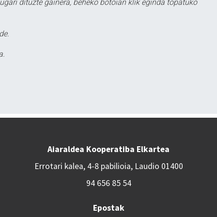
ugari dituzte gainera, beheko botoian klik eginda topatuko
de.
a.
Aiaraldea Kooperatiba Elkartea
Errotari kalea, 4-8 pabilioia, Laudio 01400
94 656 85 54
Epostak