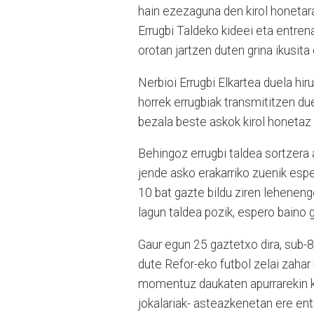
hain ezezaguna den kirol honetara.
Errugbi Taldeko kideei eta entr
orotan jartzen duten grina ikusita 
Nerbioi Errugbi Elkartea duela hir
horrek errugbiak transmititzen du
bezala beste askok kirol honetaz 
Behingoz errugbi taldea sortzera 
jende asko erakarriko zuenik espe
10 bat gazte bildu ziren leheneng
lagun taldea pozik, espero baino 
Gaur egun 25 gaztetxo dira, sub-
dute Refor-eko futbol zelai zahar 
momentuz daukaten apurrarekin k
jokalariak- asteazkenetan ere ent