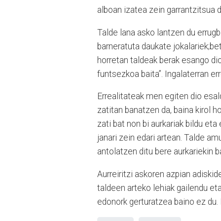
alboan izatea zein garrantzitsua d
Talde lana asko lantzen du errugb
barneratuta daukate jokalariek;be
horretan taldeak berak esango dio 
funtsezkoa baita”. Ingalaterran err
Errealitateak men egiten dio esald
zatitan banatzen da, baina kirol 
zati bat non bi aurkariak bildu e
janari zein edari artean. Talde amu
antolatzen ditu bere aurkariekin 
Aurreiritzi askoren azpian adiskid
taldeen arteko lehiak gailendu et
edonork gerturatzea baino ez du. 