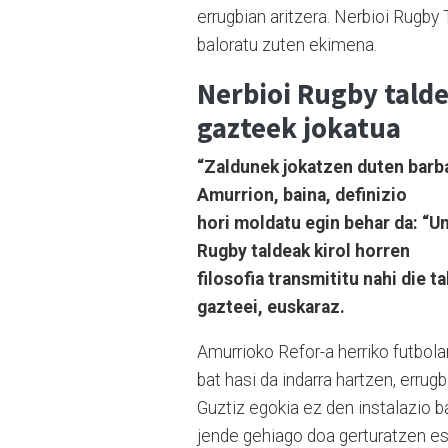
errugbian aritzera. Nerbioi Rugby
baloratu zuten ekimena.
Nerbioi Rugby talde
gazteek jokatua
“Zaldunek jokatzen duten barba
Amurrion, baina, definizio
hori moldatu egin behar da: “U
Rugby taldeak kirol horren
filosofia transmititu nahi die
gazteei, euskaraz.
Amurrioko Refor-a herriko futbola
bat hasi da indarra hartzen, errugb
Guztiz egokia ez den instalazio b
jende gehiago doa gerturatzen e