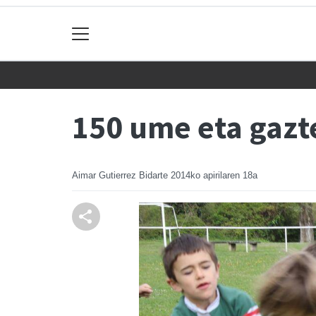
150 ume eta gazte
Aimar Gutierrez Bidarte
2014ko apirilaren 18a