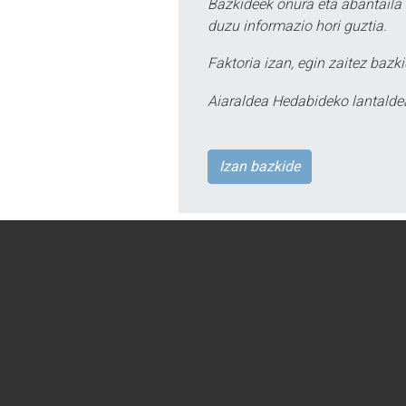
Bazkideek onura eta abantaila 
duzu informazio hori guztia.
Faktoria izan, egin zaitez bazki
Aiaraldea Hedabideko lantalde
Izan bazkide