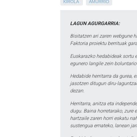
KIROLA
AMURRIO
LAGUN AGURGARRIA:
Bisitatzen ari zaren webgune h
Faktoria proiektu berrituak gar
Euskarazko hedabideak sortu e
egunero langile zein boluntario
Hedabide herritarra da gurea, 
jasotzen ditugun diru-laguntzak
dezan.
Herritarra, anitza eta independe
dugu. Baina horretarako, zure e
hartzaile zaren horri eskatu na
sustengua emateko, lanean jarr