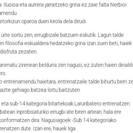
 Ilusioa eta aurrera jarraitzeko grina ez zaie falta Nerbioi
enamendu
etorkizun oparoa duen kirola dela dirudi.
u urte sortu zen, errugbizale batzuen eskutik. Lagun talde
en filosofia eskualdera hedatzeko grina izan zuen beti, haiek
disfruta zezaten.
animatu zirenean beldurra zen nagusi, ez zuten haien deiald
ro.
o entrenamendu haietara, entrenatzaile talde bihurtu berri z
gazte gehiago batzea lortu baitzuten.
8 eta sub-14 kategoria bitartekoak.Larunbatero entrenatzen
batean inprobisaturiko errugbi ate biren artean, hala ere
onformatzen dira. Nagusiagoek -Sub 14 kategoriako
renatzen dute. Izan ere, hauek liga