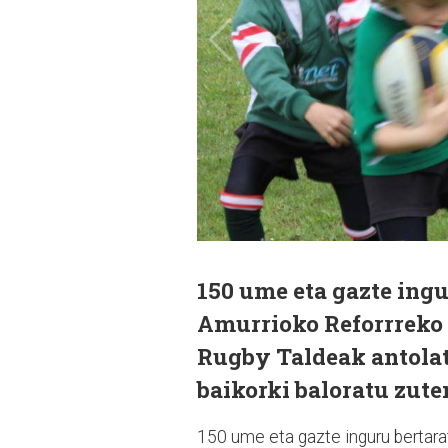
150 ume eta gazte ingu
Amurrioko Reforrreko z
Rugby Taldeak antolat
baikorki baloratu zut
150 ume eta gazte inguru bertara