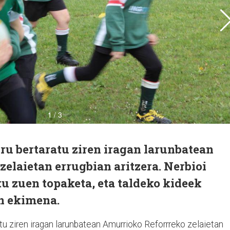
ru bertaratu ziren iragan larunbatean
elaietan errugbian aritzera. Nerbioi
u zuen topaketa, eta taldeko kideek
en ekimena.
tu ziren iragan larunbatean Amurrioko Reforrreko zelaietan