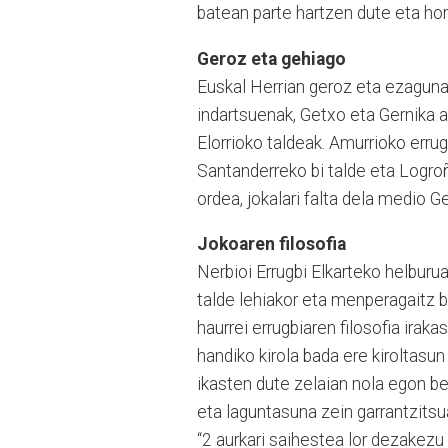
batean parte hartzen dute eta hor
Geroz eta gehiago
Euskal Herrian geroz eta ezagunag
indartsuenak, Getxo eta Gernika a
Elorrioko taldeak. Amurrioko erru
Santanderreko bi talde eta Logro
ordea, jokalari falta dela medio G
Jokoaren filosofia
Nerbioi Errugbi Elkarteko helburua
talde lehiakor eta menperagaitz 
haurrei errugbiaren filosofia iraka
handiko kirola bada ere kiroltasun
ikasten dute zelaian nola egon beh
eta laguntasuna zein garrantzitsua
“2 aurkari saihestea lor dezakezu