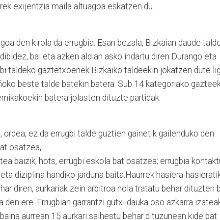
rek exijentzia maila altuagoa eskatzen du.
oa den kirola da errugbia. Esan bezala, Bizkaian daude tald
dibidez, bai eta azken aldian asko indartu diren Durango eta
gbi taldeko gaztetxoenek Bizkaiko taldeekin jokatzen dute lig
ñoko beste talde batekin batera. Sub 14 kategoriako gazteek
ernikakoekin batera jolasten dituzte partidak.
, ordea, ez da errugbi talde guztien gainetik gailenduko den
bat osatzea,
stea baizik, hots, errugbi eskola bat osatzea; errugbia kontakt
 eta diziplina handiko jarduna baita.Haurrek hasiera-hasierati
ar diren, aurkariak zein arbitroa nola tratatu behar dituzten 
 den ere. Errugbian garrantzi gutxi dauka oso azkarra izateak
 baina aurrean 15 aurkari saihestu behar dituzunean kide bat