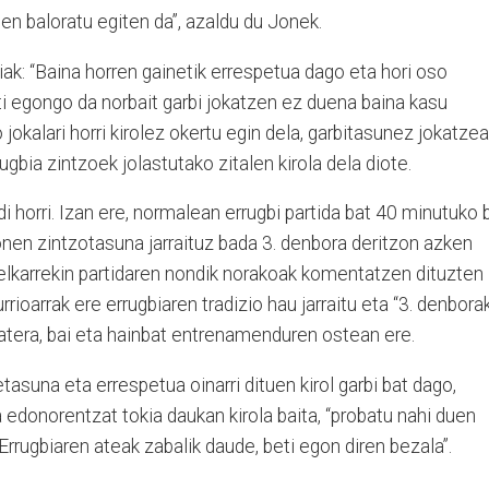
en baloratu egiten da”, azaldu du Jonek.
iak: “Baina horren gainetik errespetua dago eta hori oso
ti egongo da norbait garbi jokatzen ez duena baina kasu
jokalari horri kirolez okertu egin dela, garbitasunez jokatzea
ugbia zintzoek jolastutako zitalen kirola dela diote.
i horri. Izan ere, normalean errugbi partida bat 40 minutuko b
honen zintzotasuna jarraituz bada 3. denbora deritzon azken
ta elkarrekin partidaren nondik norakoak komentatzen dituzten
rrioarrak ere errugbiaren tradizio hau jarraitu eta “3. denbora
batera, bai eta hainbat entrenamenduren ostean ere.
etasuna eta errespetua oinarri dituen kirol garbi bat dago,
a edonorentzat tokia daukan kirola baita, “probatu nahi duen
Errugbiaren ateak zabalik daude, beti egon diren bezala”.