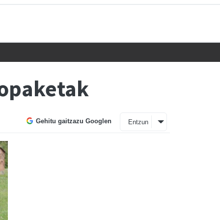
topaketak
Gehitu gaitzazu Googlen
Entzun