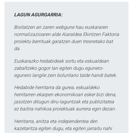
LAGUN AGURGARRIA:
Bisitatzen ari zaren webgune hau euskararen
normalizazioaren alde Aiaraldea Ekintzen Faktoria
proiektu berrituak garatzen duen tresnetako bat
da.
Euskarazko hedabideak sortu eta eskualdean
zabaltzeko gogor lan egiten dugu egunero-
egunero langile zein boluntario talde handi batek.
Hedabide herritarra da gurea, eskualdeko
herritarren ekarpen ekonomikoari esker bizi dena,
jasotzen ditugun diru-laguntzak eta publizitatea
ez baitira nahikoa proiektuak aurrera egin dezan.
Herritarra, anitza eta independentea den
kazetaritza egiten dugu, eta egiten jarraitu nahi