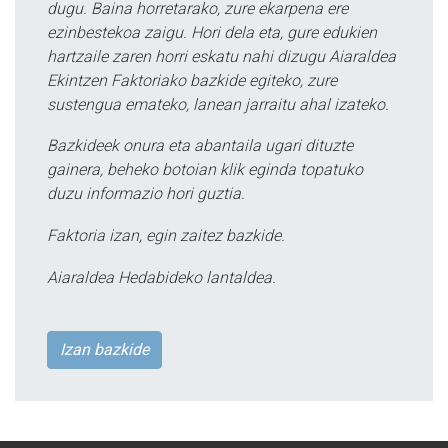
dugu. Baina horretarako, zure ekarpena ere
ezinbestekoa zaigu. Hori dela eta, gure edukien
hartzaile zaren horri eskatu nahi dizugu Aiaraldea
Ekintzen Faktoriako bazkide egiteko, zure
sustengua emateko, lanean jarraitu ahal izateko.
Bazkideek onura eta abantaila ugari dituzte
gainera, beheko botoian klik eginda topatuko
duzu informazio hori guztia.
Faktoria izan, egin zaitez bazkide.
Aiaraldea Hedabideko lantaldea.
Izan bazkide