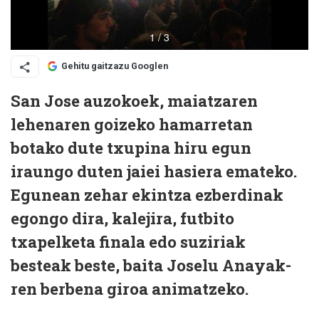
Gehitu gaitzazu Googlen
San Jose auzokoek, maiatzaren
lehenaren goizeko hamarretan
botako dute txupina hiru egun
iraungo duten jaiei hasiera emateko.
Egunean zehar ekintza ezberdinak
egongo dira, kalejira, futbito
txapelketa finala edo suziriak
besteak beste, baita Joselu Anayak-
ren berbena giroa animatzeko.