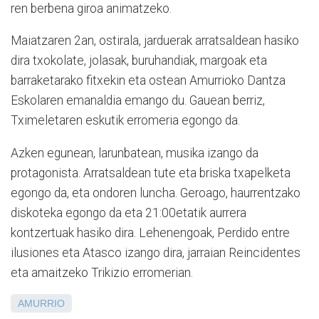
ren berbena giroa animatzeko.
Maiatzaren 2an, ostirala, jarduerak arratsaldean hasiko
dira txokolate, jolasak, buruhandiak, margoak eta
barraketarako fitxekin eta ostean Amurrioko Dantza
Eskolaren emanaldia emango du. Gauean berriz,
Tximeletaren eskutik erromeria egongo da.
Azken egunean, larunbatean, musika izango da
protagonista. Arratsaldean tute eta briska txapelketa
egongo da, eta ondoren luncha. Geroago, haurrentzako
diskoteka egongo da eta 21:00etatik aurrera
kontzertuak hasiko dira. Lehenengoak, Perdido entre
ilusiones eta Atasco izango dira, jarraian Reincidentes
eta amaitzeko Trikizio erromerian.
AMURRIO