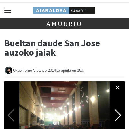
AMURRIO
Bueltan daude San Jose
auzoko jaiak
Uxue Tomé Vivanco
2014ko apirilaren 18a