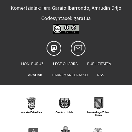
Komertzialak: Iera Garaio Ibarrondo, Amrudin Drljo
Codesyntaxek garatua
HONI BURUZ
LEGE OHARRA
PUBLIZITATEA
ARAUAK
HARREMANETARAKO
RSS