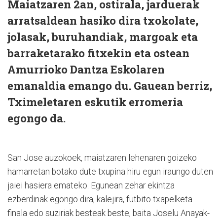
Maiatzaren 2an, ostirala, jarduerak
arratsaldean hasiko dira txokolate,
jolasak, buruhandiak, margoak eta
barraketarako fitxekin eta ostean
Amurrioko Dantza Eskolaren
emanaldia emango du. Gauean berriz,
Tximeletaren eskutik erromeria
egongo da.
San Jose auzokoek, maiatzaren lehenaren goizeko
hamarretan botako dute txupina hiru egun iraungo duten
jaiei hasiera emateko. Egunean zehar ekintza
ezberdinak egongo dira, kalejira, futbito txapelketa
finala edo suziriak besteak beste, baita Joselu Anayak-