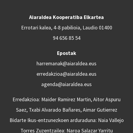
Aiaraldea Kooperatiba Elkartea
Errotari kalea, 4-8 pabilioia, Laudio 01400
94 656 85 54
Epostak
harremanak@aiaraldea.eus
erredakzioa@aiaraldea.eus
agenda@aiaraldea.eus
Erredakzioa: Maider Ramirez Martin, Aitor Aspuru
Saez, Txabi Alvarado Bañares, Aimar Gutierrez
Bidarte Ikus-entzunezkoen arduraduna: Naia Vallejo
Torres Zuzentzailea: Naroa Salazar Yarritu