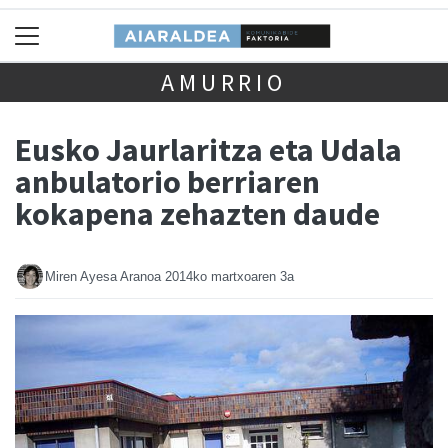
AMURRIO
Eusko Jaurlaritza eta Udala
anbulatorio berriaren
kokapena zehazten daude
Miren Ayesa Aranoa
2014ko martxoaren 3a