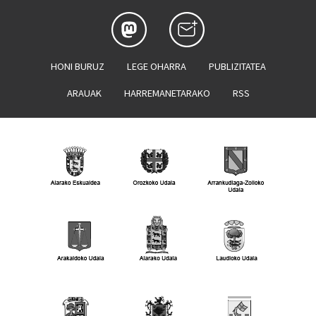
HONI BURUZ
LEGE OHARRA
PUBLIZITATEA
ARAUAK
HARREMANETARAKO
RSS