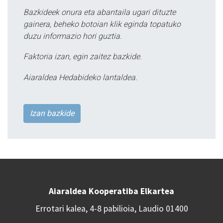
Bazkideek onura eta abantaila ugari dituzte
gainera, beheko botoian klik eginda topatuko
duzu informazio hori guztia.
Faktoria izan, egin zaitez bazkide.
Aiaraldea Hedabideko lantaldea.
Izan bazkide
Aiaraldea Kooperatiba Elkartea
Errotari kalea, 4-8 pabilioia, Laudio 01400