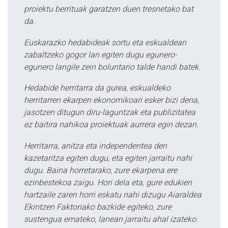
proiektu berrituak garatzen duen tresnetako bat
da.
Euskarazko hedabideak sortu eta eskualdean
zabaltzeko gogor lan egiten dugu egunero-
egunero langile zein boluntario talde handi batek.
Hedabide herritarra da gurea, eskualdeko
herritarren ekarpen ekonomikoari esker bizi dena,
jasotzen ditugun diru-laguntzak eta publizitatea
ez baitira nahikoa proiektuak aurrera egin dezan.
Herritarra, anitza eta independentea den
kazetaritza egiten dugu, eta egiten jarraitu nahi
dugu. Baina horretarako, zure ekarpena ere
ezinbestekoa zaigu. Hori dela eta, gure edukien
hartzaile zaren horri eskatu nahi dizugu Aiaraldea
Ekintzen Faktoriako bazkide egiteko, zure
sustengua emateko, lanean jarraitu ahal izateko.