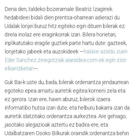
Dena den, taldeko bozeramale Beatriz Izagirrek
hedabideei bidali dien prentsa-oharrean adierazi du
Udalak lonjei buruz hitz egiteko egin dituen bilerak ez
direla inolaz ere eraginkorrak izan. Bilera horietan,
inplikatutako eragile guztiek parte hartu dute: gazteek,
lonjetako jabeek eta auzokideek —
halaxe azaldu zuen
Eder Sanchez zinegotziak aiaraldea.com-ek egin zion
elkarrizketan
—.
Guk Bai-k uste du, bada, bilerak ordenantza jendaurrean
egoteko epea amaitu aurretik egitea komeni zela eta
ez gerora. Izan ere, haien aburuz, bilerok izaera
informatibo hutsa izan dute, eta helburu bakarra izan da
aurretik idatzitako ordenantza aurkeztea. Are gehiago,
jasotako alegazioak aztertu ez badira ere, eta
Udalbatzaren Osoko Bilkurak oraindik ordenantza behin