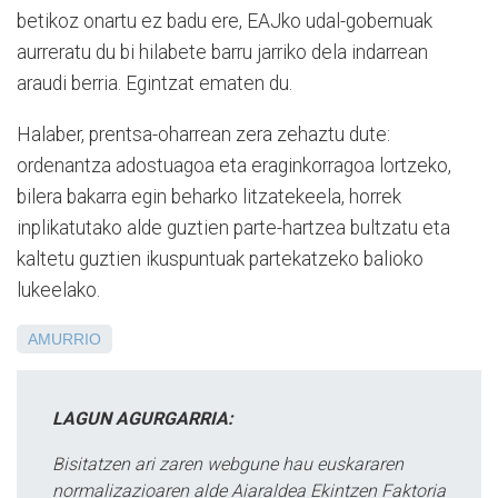
betikoz onartu ez badu ere, EAJko udal-gobernuak
aurreratu du bi hilabete barru jarriko dela indarrean
araudi berria. Egintzat ematen du.
Halaber, prentsa-oharrean zera zehaztu dute:
ordenantza adostuagoa eta eraginkorragoa lortzeko,
bilera bakarra egin beharko litzatekeela, horrek
inplikatutako alde guztien parte-hartzea bultzatu eta
kaltetu guztien ikuspuntuak partekatzeko balioko
lukeelako.
AMURRIO
LAGUN AGURGARRIA:
Bisitatzen ari zaren webgune hau euskararen
normalizazioaren alde Aiaraldea Ekintzen Faktoria