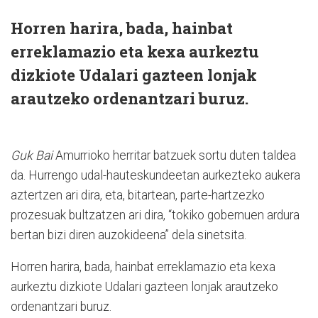
Horren harira, bada, hainbat
erreklamazio eta kexa aurkeztu
dizkiote Udalari gazteen lonjak
arautzeko ordenantzari buruz.
Guk Bai
Amurrioko herritar batzuek sortu duten taldea
da. Hurrengo udal-hauteskundeetan aurkezteko aukera
aztertzen ari dira, eta, bitartean, parte-hartzezko
prozesuak bultzatzen ari dira, “tokiko gobernuen ardura
bertan bizi diren auzokideena” dela sinetsita.
Horren harira, bada, hainbat erreklamazio eta kexa
aurkeztu dizkiote Udalari gazteen lonjak arautzeko
ordenantzari buruz.