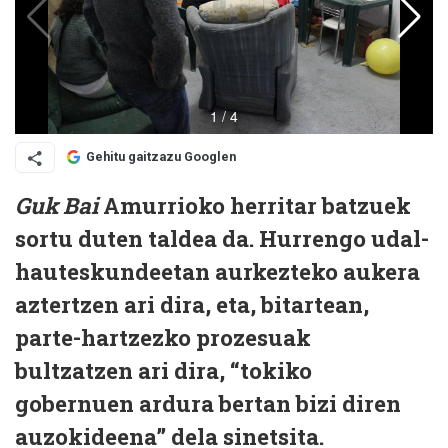
Gehitu gaitzazu Googlen
Guk Bai
Amurrioko herritar batzuek
sortu duten taldea da. Hurrengo udal-
hauteskundeetan aurkezteko aukera
aztertzen ari dira, eta, bitartean,
parte-hartzezko prozesuak
bultzatzen ari dira, “tokiko
gobernuen ardura bertan bizi diren
auzokideena” dela sinetsita.