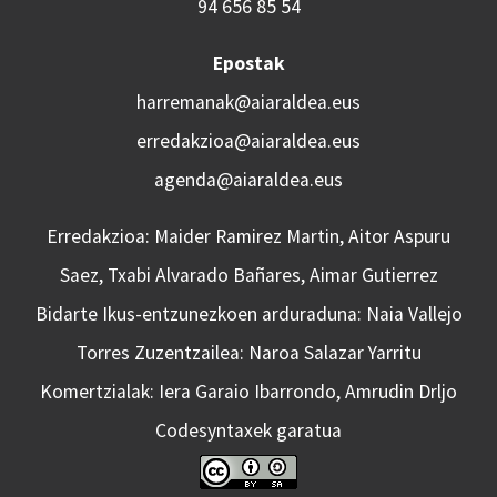
94 656 85 54
Epostak
harremanak@aiaraldea.eus
erredakzioa@aiaraldea.eus
agenda@aiaraldea.eus
Erredakzioa: Maider Ramirez Martin, Aitor Aspuru
Saez, Txabi Alvarado Bañares, Aimar Gutierrez
Bidarte Ikus-entzunezkoen arduraduna: Naia Vallejo
Torres Zuzentzailea: Naroa Salazar Yarritu
Komertzialak: Iera Garaio Ibarrondo, Amrudin Drljo
Codesyntaxek garatua