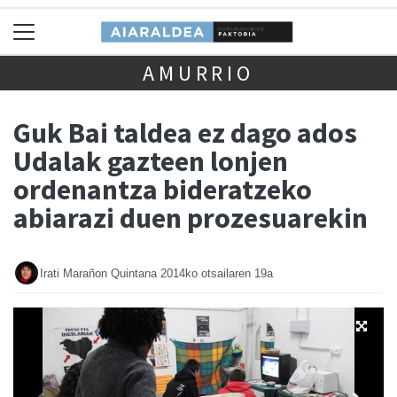
AMURRIO
Guk Bai taldea ez dago ados
Udalak gazteen lonjen
ordenantza bideratzeko
abiarazi duen prozesuarekin
Irati Marañon Quintana
2014ko otsailaren 19a