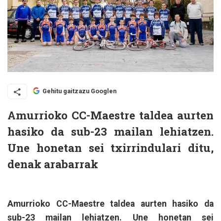
Gehitu gaitzazu Googlen
Amurrioko CC-Maestre taldea aurten
hasiko da sub-23 mailan lehiatzen.
Une honetan sei txirrindulari ditu,
denak arabarrak
Amurrioko CC-Maestre taldea aurten hasiko da
sub-23 mailan lehiatzen. Une honetan sei