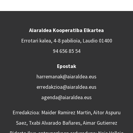
Aiaraldea Kooperatiba Elkartea
Errotari kalea, 4-8 pabilioia, Laudio 01400
94 656 85 54
Epostak
harremanak@aiaraldea.eus
erredakzioa@aiaraldea.eus
agenda@aiaraldea.eus
Erredakzioa: Maider Ramirez Martin, Aitor Aspuru
Saez, Txabi Alvarado Bañares, Aimar Gutierrez