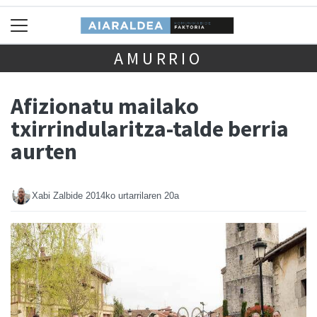
AMURRIO
Afizionatu mailako
txirrindularitza-talde berria
aurten
Xabi Zalbide
2014ko urtarrilaren 20a