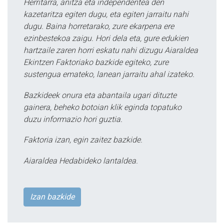
Herritarra, anitza eta independentea den
kazetaritza egiten dugu, eta egiten jarraitu nahi
dugu. Baina horretarako, zure ekarpena ere
ezinbestekoa zaigu. Hori dela eta, gure edukien
hartzaile zaren horri eskatu nahi dizugu Aiaraldea
Ekintzen Faktoriako bazkide egiteko, zure
sustengua emateko, lanean jarraitu ahal izateko.
Bazkideek onura eta abantaila ugari dituzte
gainera, beheko botoian klik eginda topatuko
duzu informazio hori guztia.
Faktoria izan, egin zaitez bazkide.
Aiaraldea Hedabideko lantaldea.
Izan bazkide