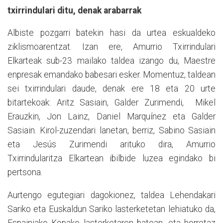
txirrindulari ditu, denak arabarrak
Albiste pozgarri batekin hasi da urtea eskualdeko
ziklismoarentzat. Izan ere, Amurrio Txirrindulari
Elkarteak sub-23 mailako taldea izango du, Maestre
enpresak emandako babesari esker. Momentuz, taldean
sei txirrindulari daude, denak ere 18 eta 20 urte
bitartekoak: Aritz Sasiain, Galder Zurimendi, Mikel
Erauzkin, Jon Lainz, Daniel Marquínez eta Galder
Sasiain. Kirol-zuzendari lanetan, berriz, Sabino Sasiain
eta Jesús Zurimendi arituko dira, Amurrio
Txirrindularitza Elkartean ibilbide luzea egindako bi
pertsona.
Aurtengo egutegiari dagokionez, taldea Lehendakari
Sariko eta Euskaldun Sariko lasterketetan lehiatuko da,
Espainiako Kopako lasterketaren batean, eta horretaz