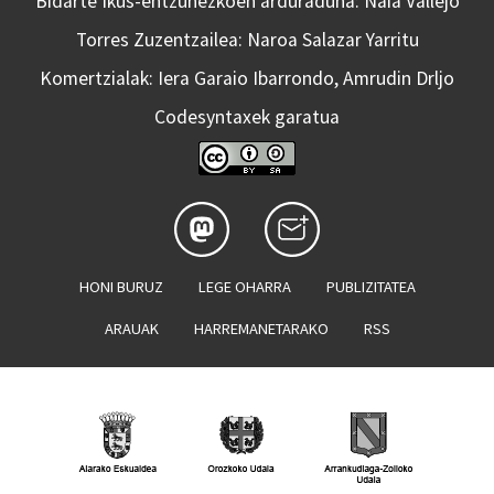
Bidarte Ikus-entzunezkoen arduraduna: Naia Vallejo
Torres Zuzentzailea: Naroa Salazar Yarritu
Komertzialak: Iera Garaio Ibarrondo, Amrudin Drljo
Codesyntaxek garatua
HONI BURUZ
LEGE OHARRA
PUBLIZITATEA
ARAUAK
HARREMANETARAKO
RSS