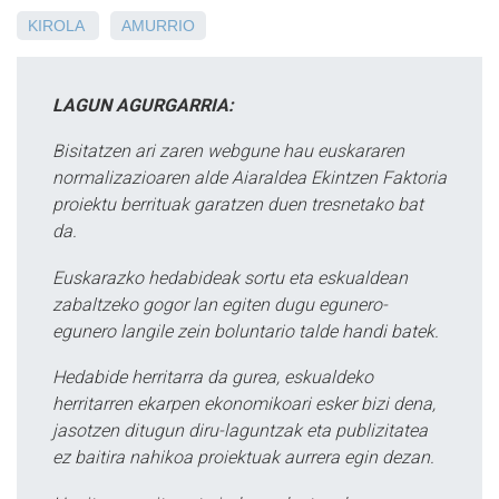
KIROLA
AMURRIO
LAGUN AGURGARRIA:
Bisitatzen ari zaren webgune hau euskararen
normalizazioaren alde Aiaraldea Ekintzen Faktoria
proiektu berrituak garatzen duen tresnetako bat
da.
Euskarazko hedabideak sortu eta eskualdean
zabaltzeko gogor lan egiten dugu egunero-
egunero langile zein boluntario talde handi batek.
Hedabide herritarra da gurea, eskualdeko
herritarren ekarpen ekonomikoari esker bizi dena,
jasotzen ditugun diru-laguntzak eta publizitatea
ez baitira nahikoa proiektuak aurrera egin dezan.