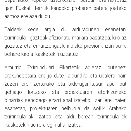
gain Euskal Herritik kanpoko probaren batera joateko
asmoa ere azaldu du.
Taldeak xede argia du arduradunen esanetan:
txirrindulari gazteak afizionatu-mailara pasatzea, kirolaz
gozatuz eta emaitzengatik inolako presiorik izan barik,
betiere kirola ikasketekin uztartuz.
Amurrio Txirrundulari Elkartetik adierazi dutenez,
erakundeetara ere jo dute -aldundira eta udalera hain
zuzen ere- zertarako eta bideragarritasun apur bat
gehiago lortzeko eta proiektuaren etorkizuneko
oinarriak sendoago ezarri ahal izateko. Izan ere, haien
esanetan, proiektuaren helburua da soilik Arabako
txirrindulariak izatea eta aldi berean txirrindulariek
ikasketekin aurrera egin ahal izatea.