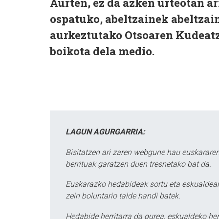
Aurten, ez da azken urteotan 
ospatuko
, abeltzainek abeltza
aurkeztutako Otsoaren Kudeatze
boikota dela medio.
LAGUN AGURGARRIA:
Bisitatzen ari zaren webgune hau euskararen
berrituak garatzen duen tresnetako bat da.
Euskarazko hedabideak sortu eta eskualdean
zein boluntario talde handi batek.
Hedabide herritarra da gurea, eskualdeko her