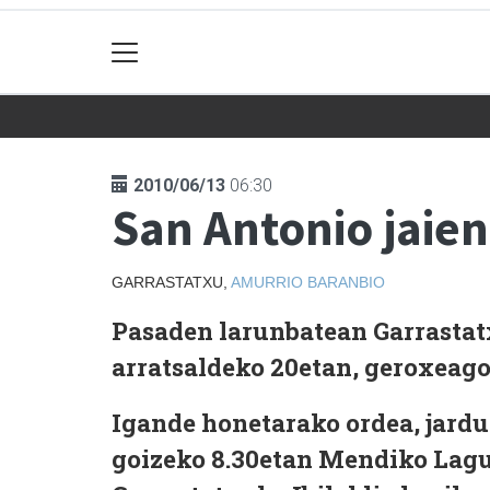
2010/06/13
06:30
San Antonio jaie
GARRASTATXU,
AMURRIO
BARANBIO
Pasaden larunbatean Garrastat
arratsaldeko 20etan, geroxeago,
Igande honetarako ordea, jardu
goizeko
8.30etan Mendiko Lagu