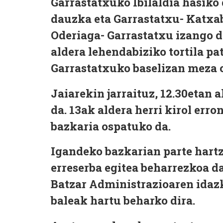
Garrastatxuko Ibilaldia
hasiko
dauzka
eta Garrastatxu- Katxa
Oderiaga- Garrastatxu izango d
aldera lehendabiziko tortila pa
Garrastatxuko baselizan meza
Jaiarekin jarraituz,
12.30etan 
da.
13ak aldera herri kirol err
bazkaria
ospatuko da.
Igandeko bazkarian parte hart
erreserba egitea beharrezkoa d
Batzar Administrazioaren idazk
baleak hartu beharko dira.