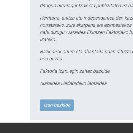
ditugun diru-laguntzak eta publizitatea ez ba
Herritarra, anitza eta independentea den kaze
horretarako, zure ekarpena ere ezinbestekoa z
nahi dizugu Aiaraldea Ekintzen Faktoriako ba
izateko.
Bazkideek onura eta abantaila ugari dituzte
hori guztia.
Faktoria izan, egin zaitez bazkide.
Aiaraldea Hedabideko lantaldea.
Izan bazkide