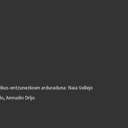
 Ikus-entzunezkoen arduraduna: Naia Vallejo
do, Amrudin Drljo