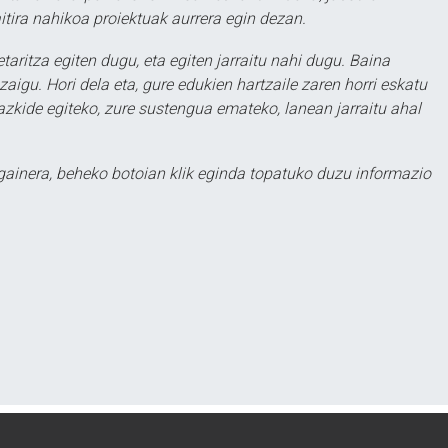
itira nahikoa proiektuak aurrera egin dezan.
taritza egiten dugu, eta egiten jarraitu nahi dugu. Baina
aigu. Hori dela eta, gure edukien hartzaile zaren horri eskatu
zkide egiteko, zure sustengua emateko, lanean jarraitu ahal
 gainera, beheko botoian klik eginda topatuko duzu informazio