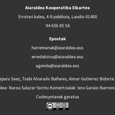
Aiaraldea Kooperatiba Elkartea
Errotari kalea, 4-8 pabilioia, Laudio 01400
94 656 85 54
Epostak
harremanak@aiaraldea.eus
erredakzioa@aiaraldea.eus
agenda@aiaraldea.eus
Aspuru Saez, Txabi Alvarado Bañares, Aimar Gutierrez Bidarte
lea: Naroa Salazar Yarritu Komertzialak: Iera Garaio Ibarron
Codesyntaxek garatua