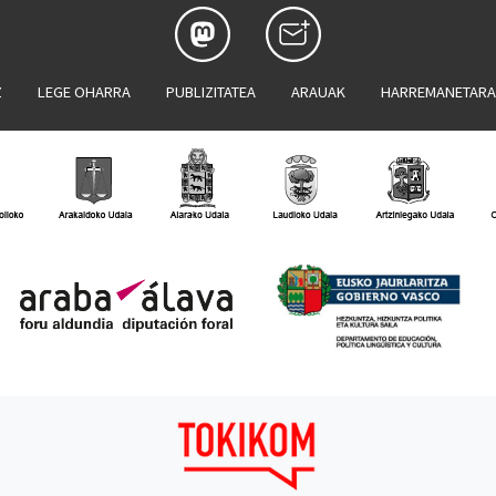
Z
LEGE OHARRA
PUBLIZITATEA
ARAUAK
HARREMANETAR