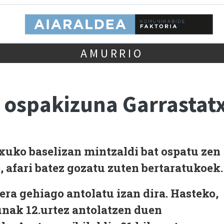
AMURRIO
n ospakizuna Garrastat
xuko baselizan mintzaldi bat ospatu zen
 afari batez gozatu zuten bertaratukoek.
era gehiago antolatu izan dira. Hasteko,
nak 12.urtez antolatzen duen