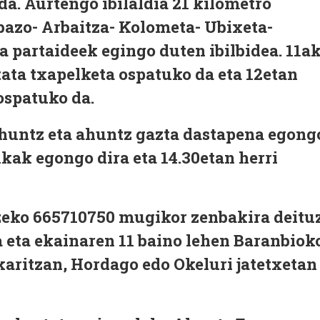
 da. Aurtengo
ibilaldia 21 kilometro
bazo- Arbaitza- Kolometa- Ubixeta-
a partaideek egingo duten ibilbidea.
11a
tata txapelketa
ospatuko da eta
12etan
ospatuko da.
ahuntz eta ahuntz gazta dastapena
egong
onkak
egongo dira eta
14.30etan herri
zeko 665710750 mugikor zenbakira deitu
a eta ekainaren 11 baino lehen Baranbiok
aritzan, Hordago edo Okeluri jatetxetan