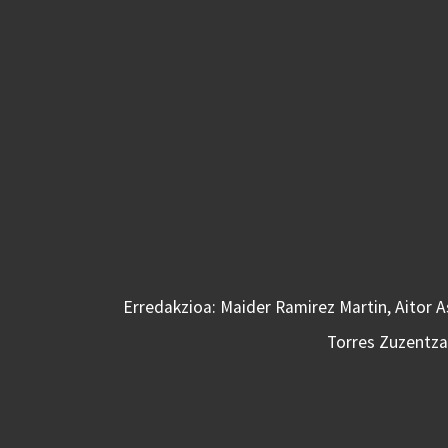
Erredakzioa: Maider Ramirez Martin, Aitor 
Torres Zuzentzai