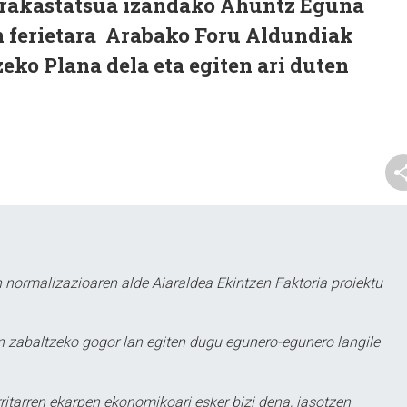
arrakastatsua izandako Ahuntz Eguna
in ferietara Arabako Foru Aldundiak
ko Plana dela eta egiten ari duten
 normalizazioaren alde Aiaraldea Ekintzen Faktoria proiektu
 zabaltzeko gogor lan egiten dugu egunero-egunero langile
ritarren ekarpen ekonomikoari esker bizi dena, jasotzen