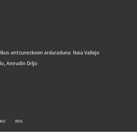
 Ikus-entzunezkoen arduraduna: Naia Vallejo
do, Amrudin Drljo
AKO
RSS