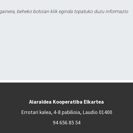
 gainera, beheko botoian klik eginda topatuko duzu informazio
Aiaraldea Kooperatiba Elkartea
Errotari kalea, 4-8 pabilioia, Laudio 01400
94 656 85 54