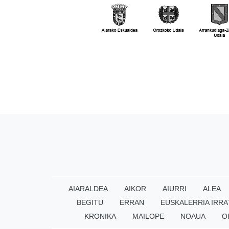
AIARALDEA
AIKOR
AIURRI
ALEA
BEGITU
ERRAN
EUSKALERRIA IRRA
KRONIKA
MAILOPE
NOAUA
O