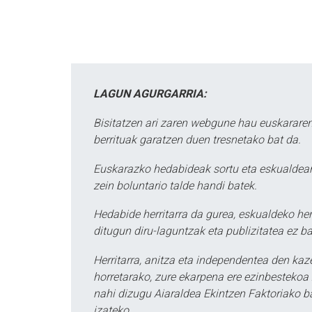
LAGUN AGURGARRIA:
Bisitatzen ari zaren webgune hau euskararen
berrituak garatzen duen tresnetako bat da.
Euskarazko hedabideak sortu eta eskualdean
zein boluntario talde handi batek.
Hedabide herritarra da gurea, eskualdeko her
ditugun diru-laguntzak eta publizitatea ez ba
Herritarra, anitza eta independentea den kaze
horretarako, zure ekarpena ere ezinbestekoa z
nahi dizugu Aiaraldea Ekintzen Faktoriako ba
izateko.