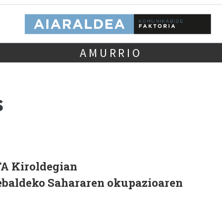
AMURRIO
s
A Kiroldegian
baldeko Sahararen okupazioaren