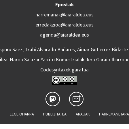
Epostak
harremanak@aiaraldea.eus
erredakzioa@aiaraldea.eus
agenda@aiaraldea.eus
Aspuru Saez, Txabi Alvarado Bañares, Aimar Gutierrez Bidarte
lea: Naroa Salazar Yarritu Komertzialak: Iera Garaio Ibarron
Codesyntaxek garatua
Z
LEGE OHARRA
PUBLIZITATEA
ARAUAK
HARREMANETAR