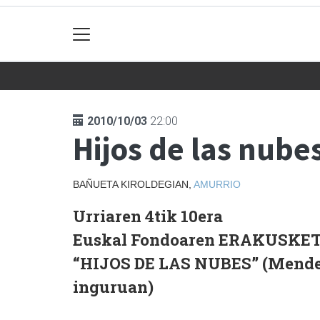
2010/10/03
22:00
Hijos de las nube
BAÑUETA KIROLDEGIAN,
AMURRIO
Urriaren 4tik 10era
Euskal Fondoaren ERAKUSKET
“HIJOS DE LAS NUBES” (Mende
inguruan)