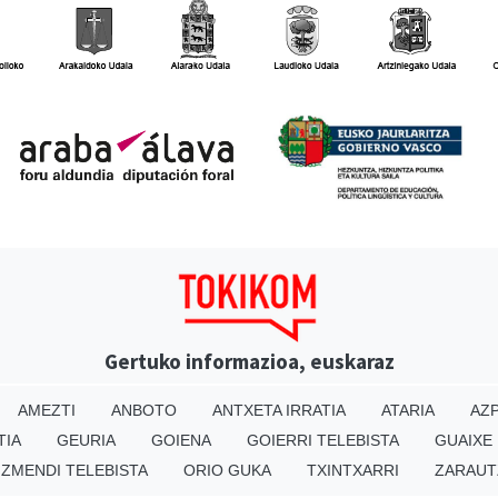
Gertuko informazioa, euskaraz
AMEZTI
ANBOTO
ANTXETA IRRATIA
ATARIA
AZP
TIA
GEURIA
GOIENA
GOIERRI TELEBISTA
GUAIXE
IZMENDI TELEBISTA
ORIO GUKA
TXINTXARRI
ZARAUT