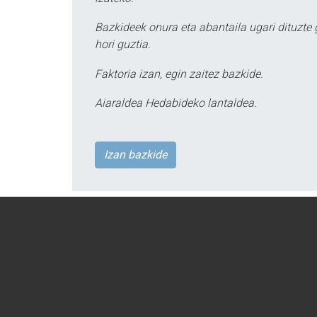
Bazkideek onura eta abantaila ugari dituzte
hori guztia.
Faktoria izan, egin zaitez bazkide.
Aiaraldea Hedabideko lantaldea.
Izan bazkide