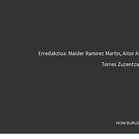
Erredakzioa: Maider Ramirez Martin, Aitor 
Torres Zuzentzai
HONI BURU