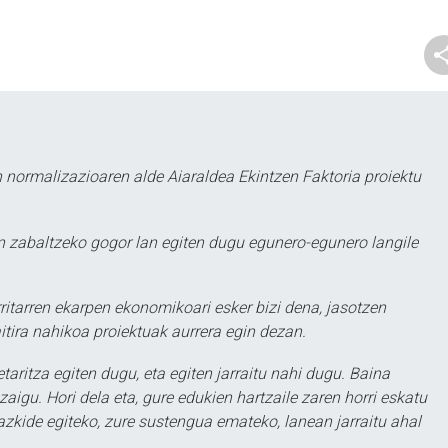
 normalizazioaren alde Aiaraldea Ekintzen Faktoria proiektu
 zabaltzeko gogor lan egiten dugu egunero-egunero langile
ritarren ekarpen ekonomikoari esker bizi dena, jasotzen
itira nahikoa proiektuak aurrera egin dezan.
taritza egiten dugu, eta egiten jarraitu nahi dugu. Baina
aigu. Hori dela eta, gure edukien hartzaile zaren horri eskatu
zkide egiteko, zure sustengua emateko, lanean jarraitu ahal