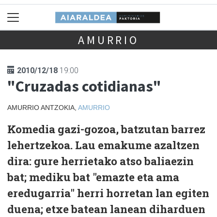
AMURRIO
2010/12/18
19:00
"Cruzadas cotidianas"
AMURRIO ANTZOKIA,
AMURRIO
Komedia gazi-gozoa, batzutan barrez
lehertzekoa. Lau emakume azaltzen
dira: gure herrietako atso baliaezin
bat; mediku bat "emazte eta ama
eredugarria" herri horretan lan egiten
duena; etxe batean lanean diharduen