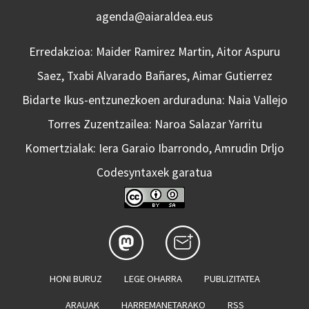
agenda@aiaraldea.eus
Erredakzioa: Maider Ramirez Martin, Aitor Aspuru
Saez, Txabi Alvarado Bañares, Aimar Gutierrez
Bidarte Ikus-entzunezkoen arduraduna: Naia Vallejo
Torres Zuzentzailea: Naroa Salazar Yarritu
Komertzialak: Iera Garaio Ibarrondo, Amrudin Drljo
Codesyntaxek garatua
HONI BURUZ
LEGE OHARRA
PUBLIZITATEA
ARAUAK
HARREMANETARAKO
RSS