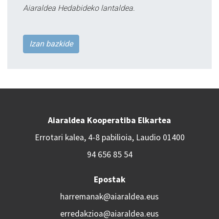
Aiaraldea Hedabideko lantaldea.
Izan bazkide
Aiaraldea Kooperatiba Elkartea
Errotari kalea, 4-8 pabilioia, Laudio 01400
94 656 85 54
Epostak
harremanak@aiaraldea.eus
erredakzioa@aiaraldea.eus