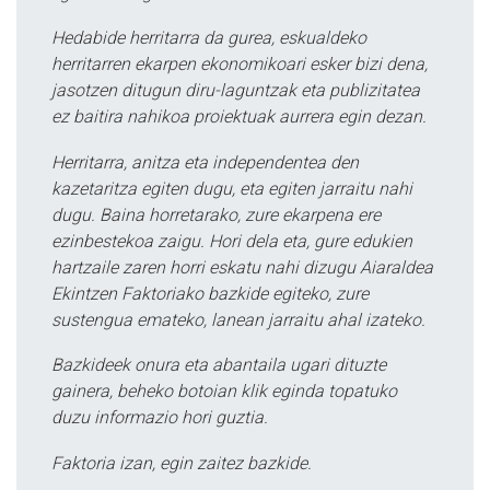
Hedabide herritarra da gurea, eskualdeko
herritarren ekarpen ekonomikoari esker bizi dena,
jasotzen ditugun diru-laguntzak eta publizitatea
ez baitira nahikoa proiektuak aurrera egin dezan.
Herritarra, anitza eta independentea den
kazetaritza egiten dugu, eta egiten jarraitu nahi
dugu. Baina horretarako, zure ekarpena ere
ezinbestekoa zaigu. Hori dela eta, gure edukien
hartzaile zaren horri eskatu nahi dizugu Aiaraldea
Ekintzen Faktoriako bazkide egiteko, zure
sustengua emateko, lanean jarraitu ahal izateko.
Bazkideek onura eta abantaila ugari dituzte
gainera, beheko botoian klik eginda topatuko
duzu informazio hori guztia.
Faktoria izan, egin zaitez bazkide.