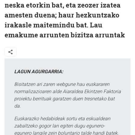
neska etorkin bat, eta zeozer izatea
amesten duena; haur hezkuntzako
irakasle maitemindu bat. Lau
emakume arrunten bizitza arruntak
LAGUN AGURGARRIA:
Bisitatzen ari zaren webgune hau euskararen
normalizazioaren alde Aiaraldea Ekintzen Faktoria
proiektu berrituak garatzen duen tresnetako bat
da.
Euskarazko hedabideak sortu eta eskualdean
zabaltzeko gogor lan egiten dugu egunero-
egunero langile zein boluntario talde handi batek.