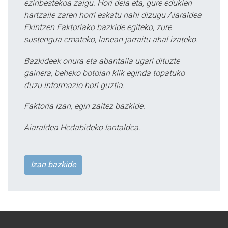
ezinbestekoa zaigu. Hori dela eta, gure edukien
hartzaile zaren horri eskatu nahi dizugu Aiaraldea
Ekintzen Faktoriako bazkide egiteko, zure
sustengua emateko, lanean jarraitu ahal izateko.
Bazkideek onura eta abantaila ugari dituzte
gainera, beheko botoian klik eginda topatuko
duzu informazio hori guztia.
Faktoria izan, egin zaitez bazkide.
Aiaraldea Hedabideko lantaldea.
Izan bazkide