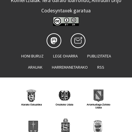
Komertzialak: Iera Garaio Ibarrondo, Amrudin Drljo
Codesyntaxek garatua
HONI BURUZ
LEGE OHARRA
PUBLIZITATEA
ARAUAK
HARREMANETARAKO
RSS