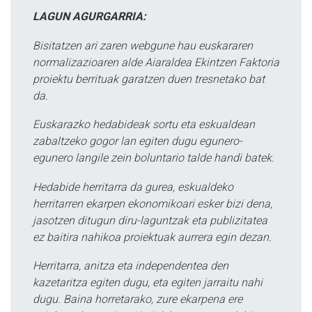
LAGUN AGURGARRIA:
Bisitatzen ari zaren webgune hau euskararen
normalizazioaren alde Aiaraldea Ekintzen Faktoria
proiektu berrituak garatzen duen tresnetako bat
da.
Euskarazko hedabideak sortu eta eskualdean
zabaltzeko gogor lan egiten dugu egunero-
egunero langile zein boluntario talde handi batek.
Hedabide herritarra da gurea, eskualdeko
herritarren ekarpen ekonomikoari esker bizi dena,
jasotzen ditugun diru-laguntzak eta publizitatea
ez baitira nahikoa proiektuak aurrera egin dezan.
Herritarra, anitza eta independentea den
kazetaritza egiten dugu, eta egiten jarraitu nahi
dugu. Baina horretarako, zure ekarpena ere