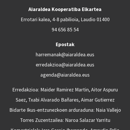
Aiaraldea Kooperatiba Elkartea
Errotari kalea, 4-8 pabilioia, Laudio 01400
94 656 85 54
Epostak
harremanak@aiaraldea.eus
erredakzioa@aiaraldea.eus
agenda@aiaraldea.eus
Erredakzioa: Maider Ramirez Martin, Aitor Aspuru
Saez, Txabi Alvarado Bañares, Aimar Gutierrez
Bidarte Ikus-entzunezkoen arduraduna: Naia Vallejo
Torres Zuzentzailea: Naroa Salazar Yarritu