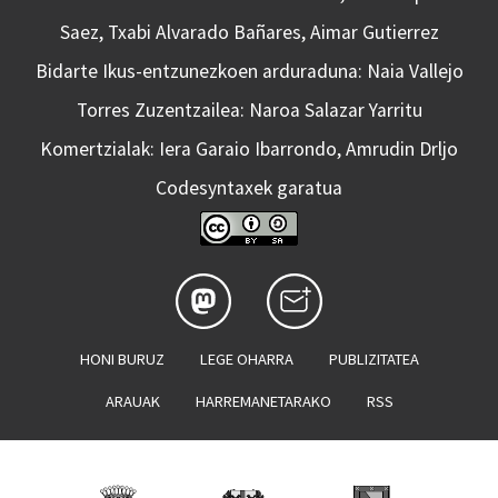
Saez, Txabi Alvarado Bañares, Aimar Gutierrez
Bidarte Ikus-entzunezkoen arduraduna: Naia Vallejo
Torres Zuzentzailea: Naroa Salazar Yarritu
Komertzialak: Iera Garaio Ibarrondo, Amrudin Drljo
Codesyntaxek garatua
HONI BURUZ
LEGE OHARRA
PUBLIZITATEA
ARAUAK
HARREMANETARAKO
RSS