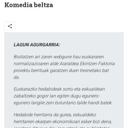
Komedia beltza
LAGUN AGURGARRIA:
Bisitatzen ari zaren webgune hau euskararen
normalizazioaren alde Aiaraldea Ekintzen Faktoria
proiektu berrituak garatzen duen tresnetako bat
da.
Euskarazko hedabideak sortu eta eskualdean
zabaltzeko gogor lan egiten dugu egunero-
egunero langile zein boluntario talde handi batek.
Hedabide herritarra da gurea, eskualdeko
herritarren ekarpen ekonomikoari esker bizi dena,