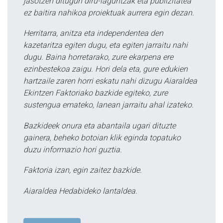
jasotzen ditugun diru-laguntzak eta publizitatea
ez baitira nahikoa proiektuak aurrera egin dezan.
Herritarra, anitza eta independentea den
kazetaritza egiten dugu, eta egiten jarraitu nahi
dugu. Baina horretarako, zure ekarpena ere
ezinbestekoa zaigu. Hori dela eta, gure edukien
hartzaile zaren horri eskatu nahi dizugu Aiaraldea
Ekintzen Faktoriako bazkide egiteko, zure
sustengua emateko, lanean jarraitu ahal izateko.
Bazkideek onura eta abantaila ugari dituzte
gainera, beheko botoian klik eginda topatuko
duzu informazio hori guztia.
Faktoria izan, egin zaitez bazkide.
Aiaraldea Hedabideko lantaldea.