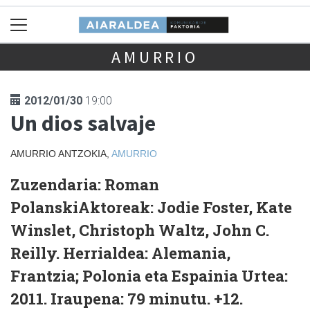
AMURRIO
2012/01/30
19:00
Un dios salvaje
AMURRIO ANTZOKIA,
AMURRIO
Zuzendaria:
Roman
Polanski
Aktoreak:
Jodie Foster, Kate
Winslet, Christoph Waltz, John C.
Reilly.
Herrialdea:
Alemania,
Frantzia; Polonia eta Espainia
Urtea:
2011.
Iraupena:
79 minutu. +12.