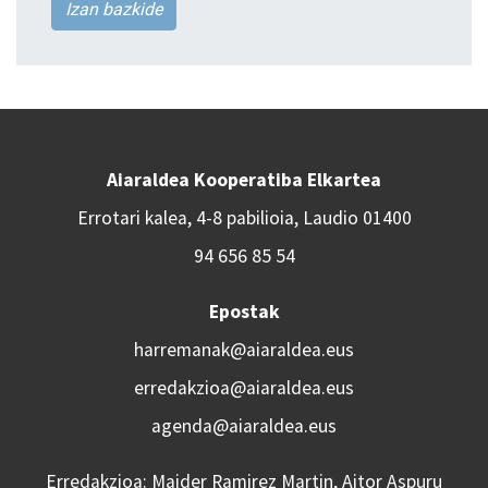
Izan bazkide
Aiaraldea Kooperatiba Elkartea
Errotari kalea, 4-8 pabilioia, Laudio 01400
94 656 85 54
Epostak
harremanak@aiaraldea.eus
erredakzioa@aiaraldea.eus
agenda@aiaraldea.eus
Erredakzioa: Maider Ramirez Martin, Aitor Aspuru