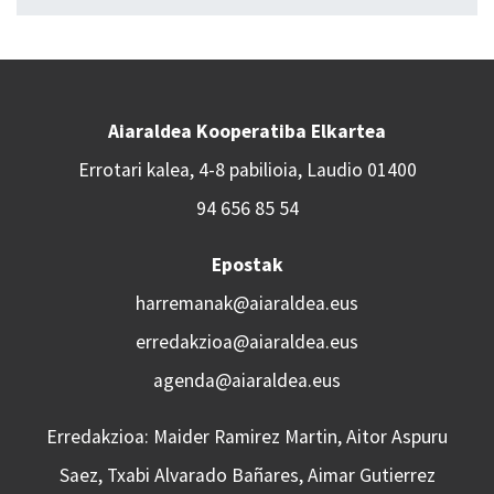
Aiaraldea Kooperatiba Elkartea
Errotari kalea, 4-8 pabilioia, Laudio 01400
94 656 85 54
Epostak
harremanak@aiaraldea.eus
erredakzioa@aiaraldea.eus
agenda@aiaraldea.eus
Erredakzioa: Maider Ramirez Martin, Aitor Aspuru
Saez, Txabi Alvarado Bañares, Aimar Gutierrez