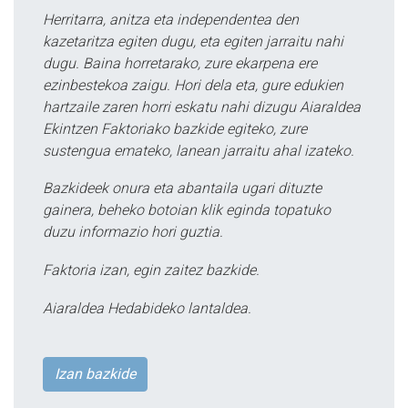
Herritarra, anitza eta independentea den
kazetaritza egiten dugu, eta egiten jarraitu nahi
dugu. Baina horretarako, zure ekarpena ere
ezinbestekoa zaigu. Hori dela eta, gure edukien
hartzaile zaren horri eskatu nahi dizugu Aiaraldea
Ekintzen Faktoriako bazkide egiteko, zure
sustengua emateko, lanean jarraitu ahal izateko.
Bazkideek onura eta abantaila ugari dituzte
gainera, beheko botoian klik eginda topatuko
duzu informazio hori guztia.
Faktoria izan, egin zaitez bazkide.
Aiaraldea Hedabideko lantaldea.
Izan bazkide