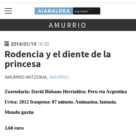
AMURRIO
2014/01/19
16:30
Rodencia y el diente de la
princesa
AMURRIO ANTZOKIA,
AMURRIO
Zuzendaria
:
David Bisbano
Herrialdea
:
Peru eta Argentina
Urtea
: 201
2
Iraupena:
87
minutu.
Animazioa, fantasia
.
Mundu guztia
3,60 euro