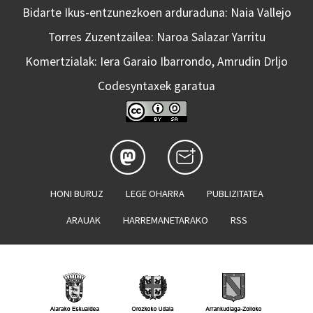
Bidarte Ikus-entzunezkoen arduraduna: Naia Vallejo
Torres Zuzentzailea: Naroa Salazar Yarritu
Komertzialak: Iera Garaio Ibarrondo, Amrudin Drljo
Codesyntaxek garatua
HONI BURUZ
LEGE OHARRA
PUBLIZITATEA
ARAUAK
HARREMANETARAKO
RSS