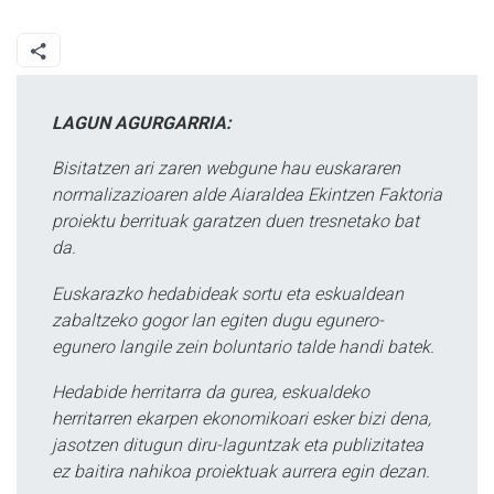
LAGUN AGURGARRIA:
Bisitatzen ari zaren webgune hau euskararen
normalizazioaren alde Aiaraldea Ekintzen Faktoria
proiektu berrituak garatzen duen tresnetako bat
da.
Euskarazko hedabideak sortu eta eskualdean
zabaltzeko gogor lan egiten dugu egunero-
egunero langile zein boluntario talde handi batek.
Hedabide herritarra da gurea, eskualdeko
herritarren ekarpen ekonomikoari esker bizi dena,
jasotzen ditugun diru-laguntzak eta publizitatea
ez baitira nahikoa proiektuak aurrera egin dezan.