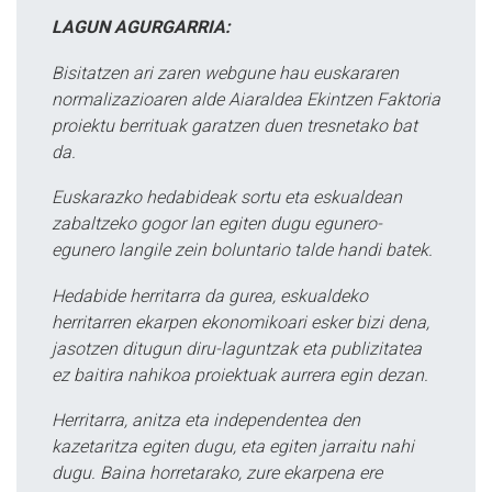
LAGUN AGURGARRIA:
Bisitatzen ari zaren webgune hau euskararen
normalizazioaren alde Aiaraldea Ekintzen Faktoria
proiektu berrituak garatzen duen tresnetako bat
da.
Euskarazko hedabideak sortu eta eskualdean
zabaltzeko gogor lan egiten dugu egunero-
egunero langile zein boluntario talde handi batek.
Hedabide herritarra da gurea, eskualdeko
herritarren ekarpen ekonomikoari esker bizi dena,
jasotzen ditugun diru-laguntzak eta publizitatea
ez baitira nahikoa proiektuak aurrera egin dezan.
Herritarra, anitza eta independentea den
kazetaritza egiten dugu, eta egiten jarraitu nahi
dugu. Baina horretarako, zure ekarpena ere