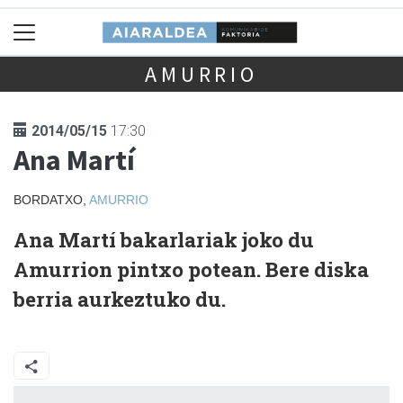
AMURRIO
2014/05/15
17:30
Ana Martí
BORDATXO,
AMURRIO
Ana Martí bakarlariak joko du
Amurrion pintxo potean. Bere diska
berria aurkeztuko du.