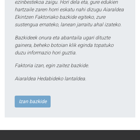
ezinbestekoa zaigu. Hori dela eta, gure edukien
hartzaile zaren horri eskatu nahi dizugu Aiaraldea
Ekintzen Faktoriako bazkide egiteko, zure
sustengua emateko, lanean jarraitu ahal izateko.
Bazkideek onura eta abantaila ugari dituzte
gainera, beheko botoian klik eginda topatuko
duzu informazio hori guztia.
Faktoria izan, egin zaitez bazkide.
Aiaraldea Hedabideko lantaldea.
Izan bazkide