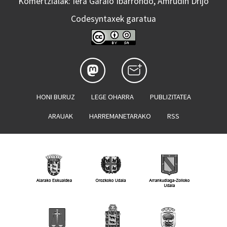
Komertzialak: Iera Garaio Ibarrondo, Amrudin Drljo
Codesyntaxek garatua
HONI BURUZ
LEGE OHARRA
PUBLIZITATEA
ARAUAK
HARREMANETARAKO
RSS