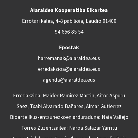
Aiaraldea Kooperatiba Elkartea
Errotari kalea, 4-8 pabilioia, Laudio 01400
94 656 85 54
Epostak
harremanak@aiaraldea.eus
erredakzioa@aiaraldea.eus
agenda@aiaraldea.eus
Erredakzioa: Maider Ramirez Martin, Aitor Aspuru
Saez, Txabi Alvarado Bañares, Aimar Gutierrez
Bidarte Ikus-entzunezkoen arduraduna: Naia Vallejo
Torres Zuzentzailea: Naroa Salazar Yarritu