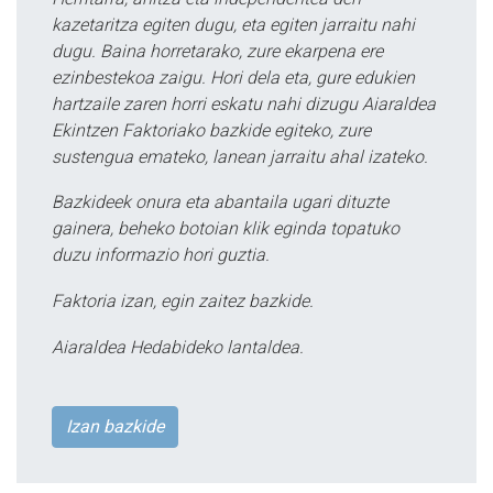
kazetaritza egiten dugu, eta egiten jarraitu nahi
dugu. Baina horretarako, zure ekarpena ere
ezinbestekoa zaigu. Hori dela eta, gure edukien
hartzaile zaren horri eskatu nahi dizugu Aiaraldea
Ekintzen Faktoriako bazkide egiteko, zure
sustengua emateko, lanean jarraitu ahal izateko.
Bazkideek onura eta abantaila ugari dituzte
gainera, beheko botoian klik eginda topatuko
duzu informazio hori guztia.
Faktoria izan, egin zaitez bazkide.
Aiaraldea Hedabideko lantaldea.
Izan bazkide