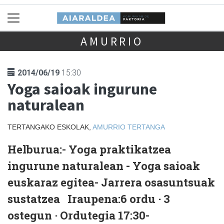
AMURRIO
2014/06/19
15:30
Yoga saioak ingurune
naturalean
TERTANGAKO ESKOLAK,
AMURRIO
TERTANGA
Helburua:
- Yoga praktikatzea
ingurune naturalean - Yoga saioak
euskaraz egitea- Jarrera osasuntsuak
sustatzea
Iraupena:
6 ordu · 3
ostegun · Ordutegia 17:30-