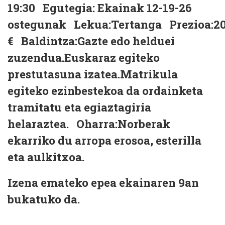
19:30
Egutegia:
Ekainak 12-19-26
ostegunak
Lekua:
Tertanga
Prezioa:
2
€
Baldintza:
Gazte edo helduei
zuzendua.Euskaraz egiteko
prestutasuna izatea.Matrikula
egiteko ezinbestekoa da ordainketa
tramitatu eta egiaztagiria
helaraztea.
Oharra:
Norberak
ekarriko du arropa erosoa, esterilla
eta aulkitxoa.
Izena emateko epea ekainaren 9an
bukatuko da.