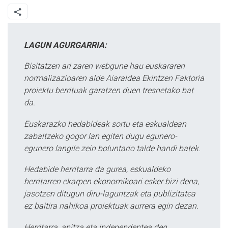
LAGUN AGURGARRIA:
Bisitatzen ari zaren webgune hau euskararen
normalizazioaren alde Aiaraldea Ekintzen Faktoria
proiektu berrituak garatzen duen tresnetako bat
da.
Euskarazko hedabideak sortu eta eskualdean
zabaltzeko gogor lan egiten dugu egunero-
egunero langile zein boluntario talde handi batek.
Hedabide herritarra da gurea, eskualdeko
herritarren ekarpen ekonomikoari esker bizi dena,
jasotzen ditugun diru-laguntzak eta publizitatea
ez baitira nahikoa proiektuak aurrera egin dezan.
Herritarra, anitza eta independentea den