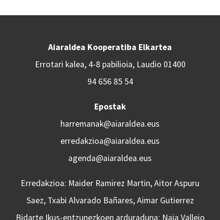
Aiaraldea Kooperatiba Elkartea
Errotari kalea, 4-8 pabilioia, Laudio 01400
94 656 85 54
Epostak
harremanak@aiaraldea.eus
erredakzioa@aiaraldea.eus
agenda@aiaraldea.eus
Erredakzioa: Maider Ramirez Martin, Aitor Aspuru
Saez, Txabi Alvarado Bañares, Aimar Gutierrez
Bidarte Ikus-entzunezkoen arduraduna: Naia Vallejo