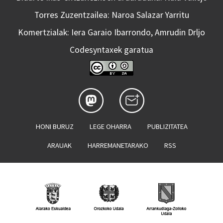
Torres Zuzentzailea: Naroa Salazar Yarritu
Komertzialak: Iera Garaio Ibarrondo, Amrudin Drljo
Codesyntaxek garatua
HONI BURUZ
LEGE OHARRA
PUBLIZITATEA
ARAUAK
HARREMANETARAKO
RSS