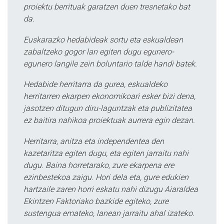
proiektu berrituak garatzen duen tresnetako bat
da.
Euskarazko hedabideak sortu eta eskualdean
zabaltzeko gogor lan egiten dugu egunero-
egunero langile zein boluntario talde handi batek.
Hedabide herritarra da gurea, eskualdeko
herritarren ekarpen ekonomikoari esker bizi dena,
jasotzen ditugun diru-laguntzak eta publizitatea
ez baitira nahikoa proiektuak aurrera egin dezan.
Herritarra, anitza eta independentea den
kazetaritza egiten dugu, eta egiten jarraitu nahi
dugu. Baina horretarako, zure ekarpena ere
ezinbestekoa zaigu. Hori dela eta, gure edukien
hartzaile zaren horri eskatu nahi dizugu Aiaraldea
Ekintzen Faktoriako bazkide egiteko, zure
sustengua emateko, lanean jarraitu ahal izateko.