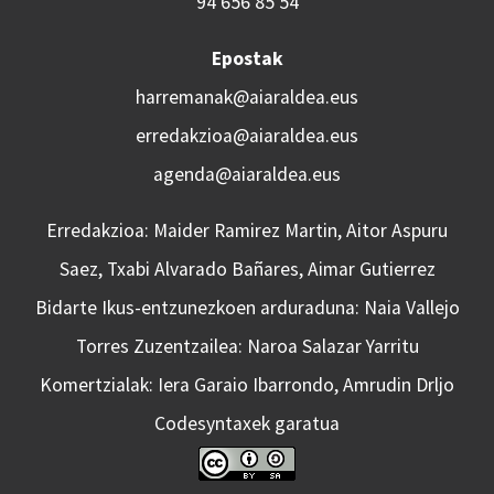
94 656 85 54
Epostak
harremanak@aiaraldea.eus
erredakzioa@aiaraldea.eus
agenda@aiaraldea.eus
Erredakzioa: Maider Ramirez Martin, Aitor Aspuru
Saez, Txabi Alvarado Bañares, Aimar Gutierrez
Bidarte Ikus-entzunezkoen arduraduna: Naia Vallejo
Torres Zuzentzailea: Naroa Salazar Yarritu
Komertzialak: Iera Garaio Ibarrondo, Amrudin Drljo
Codesyntaxek garatua