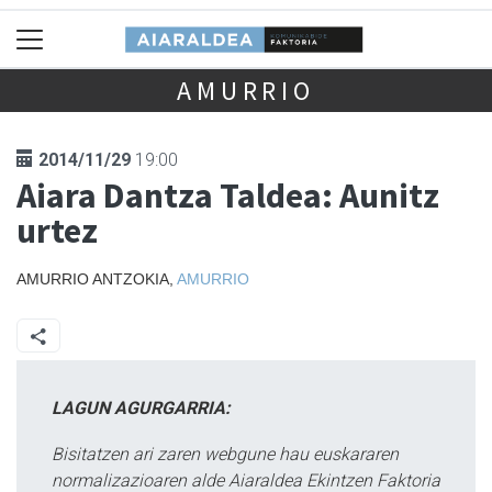
AMURRIO
2014/11/29
19:00
Aiara Dantza Taldea: Aunitz
urtez
AMURRIO ANTZOKIA,
AMURRIO
LAGUN AGURGARRIA:
Bisitatzen ari zaren webgune hau euskararen
normalizazioaren alde Aiaraldea Ekintzen Faktoria