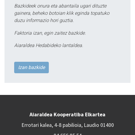
Bazkideek onura eta abantaila ugari dituzte
gainera, beheko botoian klik eginda topatuko
duzu informazio hori guztia.
Faktoria izan, egin zaitez bazkide.
Aiaraldea Hedabideko lantaldea.
Izan bazkide
Aiaraldea Kooperatiba Elkartea
Errotari kalea, 4-8 pabilioia, Laudio 01400