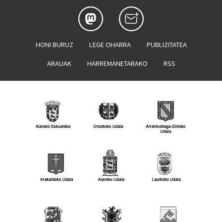
HONI BURUZ
LEGE OHARRA
PUBLIZITATEA
ARAUAK
HARREMANETARAKO
RSS