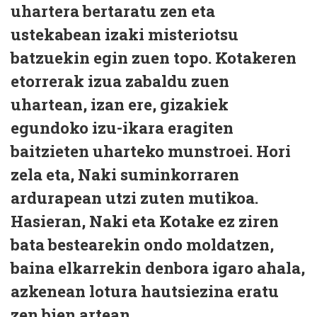
uhartera bertaratu zen eta
ustekabean izaki misteriotsu
batzuekin egin zuen topo. Kotakeren
etorrerak izua zabaldu zuen
uhartean, izan ere, gizakiek
egundoko izu-ikara eragiten
baitzieten uharteko munstroei. Hori
zela eta, Naki suminkorraren
ardurapean utzi zuten mutikoa.
Hasieran, Naki eta Kotake ez ziren
bata bestearekin ondo moldatzen,
baina elkarrekin denbora igaro ahala,
azkenean lotura hautsiezina eratu
zen bien artean.