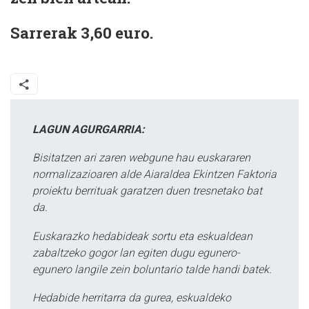
Sarrerak 3,60 euro.
LAGUN AGURGARRIA:
Bisitatzen ari zaren webgune hau euskararen
normalizazioaren alde Aiaraldea Ekintzen Faktoria
proiektu berrituak garatzen duen tresnetako bat
da.
Euskarazko hedabideak sortu eta eskualdean
zabaltzeko gogor lan egiten dugu egunero-
egunero langile zein boluntario talde handi batek.
Hedabide herritarra da gurea, eskualdeko