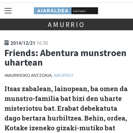
AMURRIO
2014/12/21
16:30
Friends: Abentura munstroen
uhartean
AMURRIOKO ANTZOKIA,
AMURRIO
Itsas zabalean, lainopean, ba omen da
munstro-familia bat bizi den uharte
misteriotsu bat. Erabat debekatuta
dago bertara hurbiltzea. Behin, ordea,
Kotake izeneko gizaki-mutiko bat