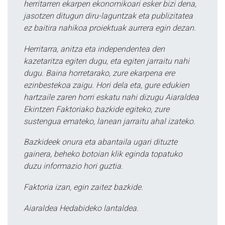
herritarren ekarpen ekonomikoari esker bizi dena,
jasotzen ditugun diru-laguntzak eta publizitatea
ez baitira nahikoa proiektuak aurrera egin dezan.
Herritarra, anitza eta independentea den
kazetaritza egiten dugu, eta egiten jarraitu nahi
dugu. Baina horretarako, zure ekarpena ere
ezinbestekoa zaigu. Hori dela eta, gure edukien
hartzaile zaren horri eskatu nahi dizugu Aiaraldea
Ekintzen Faktoriako bazkide egiteko, zure
sustengua emateko, lanean jarraitu ahal izateko.
Bazkideek onura eta abantaila ugari dituzte
gainera, beheko botoian klik eginda topatuko
duzu informazio hori guztia.
Faktoria izan, egin zaitez bazkide.
Aiaraldea Hedabideko lantaldea.