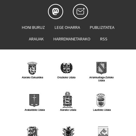
HONI BURUZ
LEGE OHARRA
PUBLIZITATEA
ARAUAK
HARREMANETARAKO
RSS