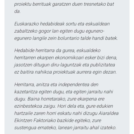
proiektu berrituak garatzen duen tresnetako bat
da.
Euskarazko hedabideak sortu eta eskualdean
zabaltzeko gogor lan egiten dugu egunero-
egunero langile zein boluntario talde handi batek.
Hedabide herritarra da gurea, eskualdeko
herritarren ekarpen ekonomikoari esker bizi dena,
jasotzen ditugun diru-laguntzak eta publizitatea
ez baitira nahikoa proiektuak aurrera egin dezan.
Herritarra, anitza eta independentea den
kazetaritza egiten dugu, eta egiten jarraitu nahi
dugu. Baina horretarako, zure ekarpena ere
ezinbestekoa zaigu. Hori dela eta, gure edukien
hartzaile zaren horri eskatu nahi dizugu Aiaraldea
Ekintzen Faktoriako bazkide egiteko, zure
sustengua emateko, lanean jarraitu ahal izateko.