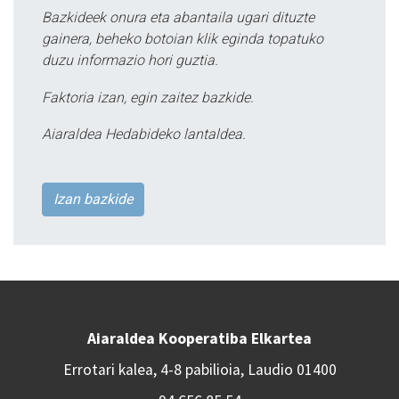
Bazkideek onura eta abantaila ugari dituzte
gainera, beheko botoian klik eginda topatuko
duzu informazio hori guztia.
Faktoria izan, egin zaitez bazkide.
Aiaraldea Hedabideko lantaldea.
Izan bazkide
Aiaraldea Kooperatiba Elkartea
Errotari kalea, 4-8 pabilioia, Laudio 01400