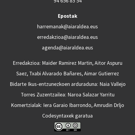
94 656 85 54
Epostak
harremanak@aiaraldea.eus
erredakzioa@aiaraldea.eus
agenda@aiaraldea.eus
Erredakzioa: Maider Ramirez Martin, Aitor Aspuru
Saez, Txabi Alvarado Bañares, Aimar Gutierrez
Bidarte Ikus-entzunezkoen arduraduna: Naia Vallejo
Torres Zuzentzailea: Naroa Salazar Yarritu
Komertzialak: Iera Garaio Ibarrondo, Amrudin Drljo
Codesyntaxek garatua