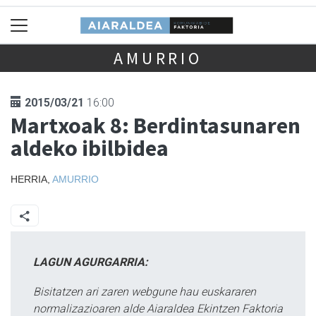
AMURRIO
2015/03/21
16:00
Martxoak 8: Berdintasunaren
aldeko ibilbidea
HERRIA,
AMURRIO
LAGUN AGURGARRIA:
Bisitatzen ari zaren webgune hau euskararen
normalizazioaren alde Aiaraldea Ekintzen Faktoria