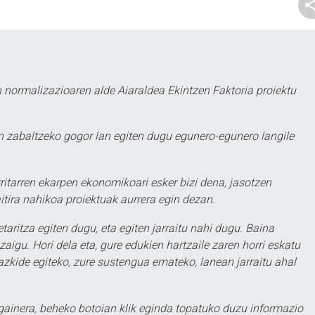
 normalizazioaren alde Aiaraldea Ekintzen Faktoria proiektu
 zabaltzeko gogor lan egiten dugu egunero-egunero langile
ritarren ekarpen ekonomikoari esker bizi dena, jasotzen
itira nahikoa proiektuak aurrera egin dezan.
taritza egiten dugu, eta egiten jarraitu nahi dugu. Baina
aigu. Hori dela eta, gure edukien hartzaile zaren horri eskatu
zkide egiteko, zure sustengua emateko, lanean jarraitu ahal
 gainera, beheko botoian klik eginda topatuko duzu informazio