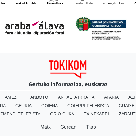
Gertuko informazioa, euskaraz
AMEZTI
ANBOTO
ANTXETA IRRATIA
ATARIA
AZP
TIA
GEURIA
GOIENA
GOIERRI TELEBISTA
GUAIXE
IZMENDI TELEBISTA
ORIO GUKA
TXINTXARRI
ZARAUT
Matx
Gurean
Ttap