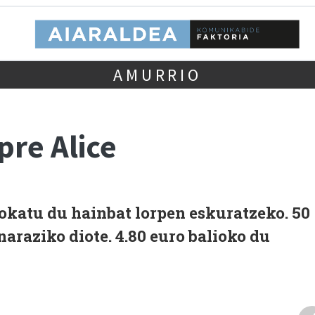
AMURRIO
pre Alice
rokatu du hainbat lorpen eskuratzeko. 50
araziko diote. 4.80 euro balioko du