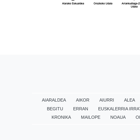
AIARALDEA
AIKOR
AIURRI
ALEA
BEGITU
ERRAN
EUSKALERRIA IRRA
KRONIKA
MAILOPE
NOAUA
O