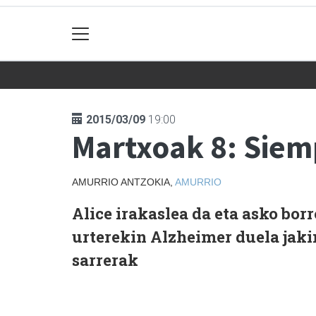
2015/03/09
19:00
Martxoak 8: Siem
AMURRIO ANTZOKIA,
AMURRIO
Alice irakaslea da eta asko bor
urterekin Alzheimer duela jakin
sarrerak