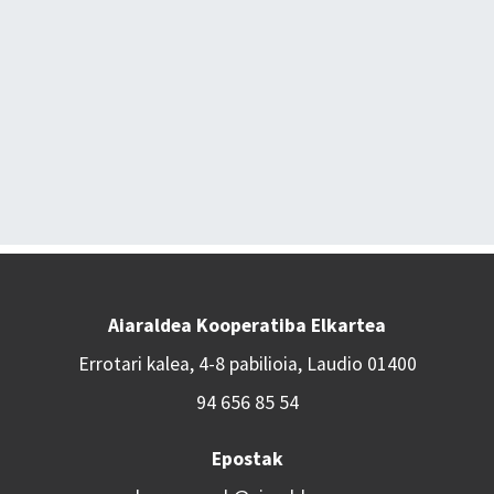
Aiaraldea Kooperatiba Elkartea
Errotari kalea, 4-8 pabilioia, Laudio 01400
94 656 85 54
Epostak