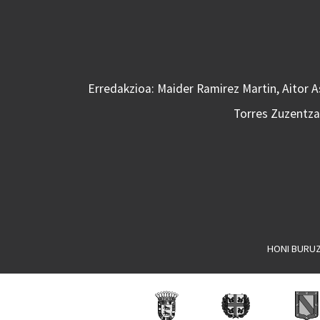
Erredakzioa: Maider Ramirez Martin, Aitor 
Torres Zuzentzai
HONI BURU