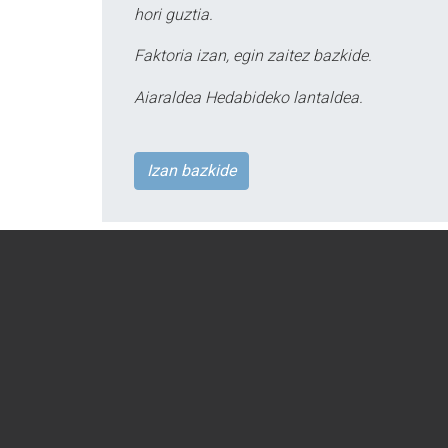
hori guztia.
Faktoria izan, egin zaitez bazkide.
Aiaraldea Hedabideko lantaldea.
Izan bazkide