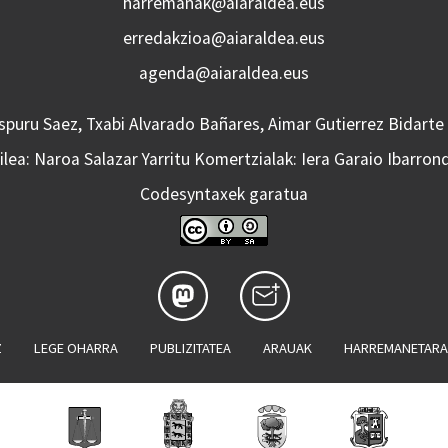
harremanak@aiaraldea.eus
erredakzioa@aiaraldea.eus
agenda@aiaraldea.eus
Aspuru Saez, Txabi Alvarado Bañares, Aimar Gutierrez Bidarte
lea: Naroa Salazar Yarritu Komertzialak: Iera Garaio Ibarron
Codesyntaxek garatua
Z
LEGE OHARRA
PUBLIZITATEA
ARAUAK
HARREMANETAR