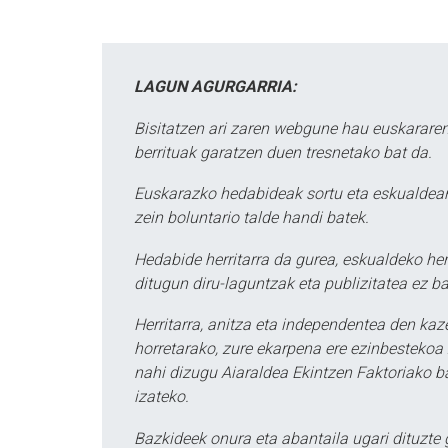
LAGUN AGURGARRIA:
Bisitatzen ari zaren webgune hau euskararen
berrituak garatzen duen tresnetako bat da.
Euskarazko hedabideak sortu eta eskualdean
zein boluntario talde handi batek.
Hedabide herritarra da gurea, eskualdeko her
ditugun diru-laguntzak eta publizitatea ez ba
Herritarra, anitza eta independentea den kaze
horretarako, zure ekarpena ere ezinbestekoa z
nahi dizugu Aiaraldea Ekintzen Faktoriako ba
izateko.
Bazkideek onura eta abantaila ugari dituzte