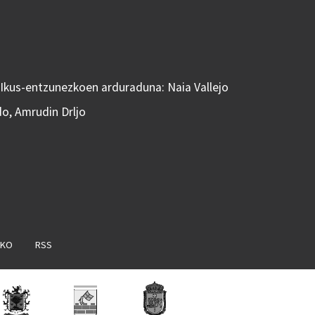
 Ikus-entzunezkoen arduraduna: Naia Vallejo
do, Amrudin Drljo
AKO
RSS