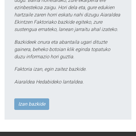
dugu. Baina horretarako, zure ekarpena ere
ezinbestekoa zaigu. Hori dela eta, gure edukien
hartzaile zaren horri eskatu nahi dizugu Aiaraldea
Ekintzen Faktoriako bazkide egiteko, zure
sustengua emateko, lanean jarraitu ahal izateko.
Bazkideek onura eta abantaila ugari dituzte
gainera, beheko botoian klik eginda topatuko
duzu informazio hori guztia.
Faktoria izan, egin zaitez bazkide.
Aiaraldea Hedabideko lantaldea.
Izan bazkide