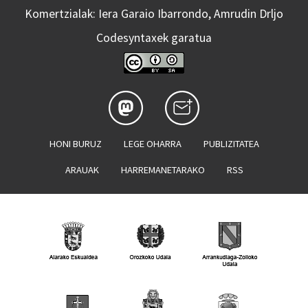
Komertzialak: Iera Garaio Ibarrondo, Amrudin Drljo
Codesyntaxek garatua
HONI BURUZ
LEGE OHARRA
PUBLIZITATEA
ARAUAK
HARREMANETARAKO
RSS