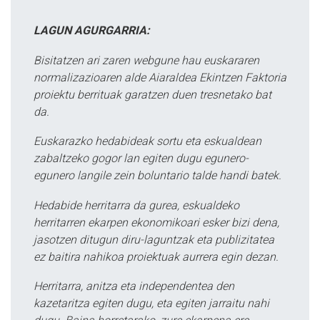
LAGUN AGURGARRIA:
Bisitatzen ari zaren webgune hau euskararen
normalizazioaren alde Aiaraldea Ekintzen Faktoria
proiektu berrituak garatzen duen tresnetako bat
da.
Euskarazko hedabideak sortu eta eskualdean
zabaltzeko gogor lan egiten dugu egunero-
egunero langile zein boluntario talde handi batek.
Hedabide herritarra da gurea, eskualdeko
herritarren ekarpen ekonomikoari esker bizi dena,
jasotzen ditugun diru-laguntzak eta publizitatea
ez baitira nahikoa proiektuak aurrera egin dezan.
Herritarra, anitza eta independentea den
kazetaritza egiten dugu, eta egiten jarraitu nahi