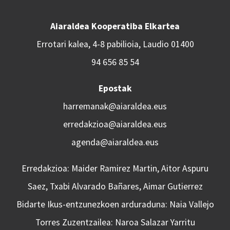
Aiaraldea Kooperatiba Elkartea
Errotari kalea, 4-8 pabilioia, Laudio 01400
94 656 85 54
Epostak
harremanak@aiaraldea.eus
erredakzioa@aiaraldea.eus
agenda@aiaraldea.eus
Erredakzioa: Maider Ramirez Martin, Aitor Aspuru
Saez, Txabi Alvarado Bañares, Aimar Gutierrez
Bidarte Ikus-entzunezkoen arduraduna: Naia Vallejo
Torres Zuzentzailea: Naroa Salazar Yarritu