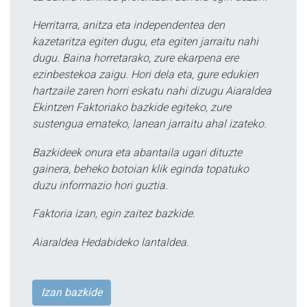
Herritarra, anitza eta independentea den
kazetaritza egiten dugu, eta egiten jarraitu nahi
dugu. Baina horretarako, zure ekarpena ere
ezinbestekoa zaigu. Hori dela eta, gure edukien
hartzaile zaren horri eskatu nahi dizugu Aiaraldea
Ekintzen Faktoriako bazkide egiteko, zure
sustengua emateko, lanean jarraitu ahal izateko.
Bazkideek onura eta abantaila ugari dituzte
gainera, beheko botoian klik eginda topatuko
duzu informazio hori guztia.
Faktoria izan, egin zaitez bazkide.
Aiaraldea Hedabideko lantaldea.
Izan bazkide