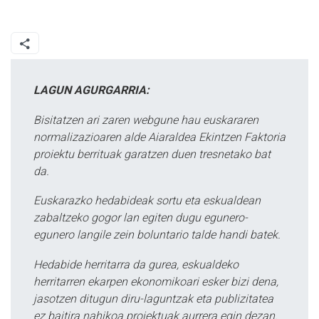
LAGUN AGURGARRIA:
Bisitatzen ari zaren webgune hau euskararen
normalizazioaren alde Aiaraldea Ekintzen Faktoria
proiektu berrituak garatzen duen tresnetako bat
da.
Euskarazko hedabideak sortu eta eskualdean
zabaltzeko gogor lan egiten dugu egunero-
egunero langile zein boluntario talde handi batek.
Hedabide herritarra da gurea, eskualdeko
herritarren ekarpen ekonomikoari esker bizi dena,
jasotzen ditugun diru-laguntzak eta publizitatea
ez baitira nahikoa proiektuak aurrera egin dezan.