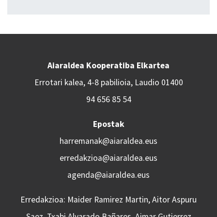
Aiaraldea Kooperatiba Elkartea
Errotari kalea, 4-8 pabilioia, Laudio 01400
94 656 85 54
Epostak
harremanak@aiaraldea.eus
erredakzioa@aiaraldea.eus
agenda@aiaraldea.eus
Erredakzioa: Maider Ramirez Martin, Aitor Aspuru
Saez, Txabi Alvarado Bañares, Aimar Gutierrez