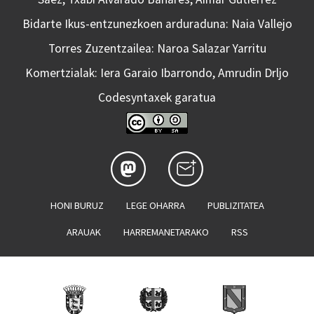
Bidarte Ikus-entzunezkoen arduraduna: Naia Vallejo
Torres Zuzentzailea: Naroa Salazar Yarritu
Komertzialak: Iera Garaio Ibarrondo, Amrudin Drljo
Codesyntaxek garatua
HONI BURUZ
LEGE OHARRA
PUBLIZITATEA
ARAUAK
HARREMANETARAKO
RSS