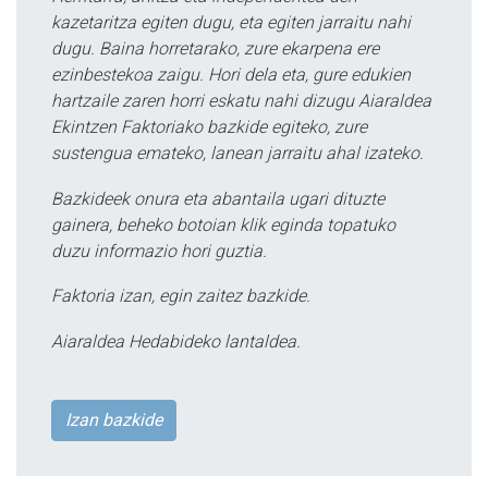
kazetaritza egiten dugu, eta egiten jarraitu nahi
dugu. Baina horretarako, zure ekarpena ere
ezinbestekoa zaigu. Hori dela eta, gure edukien
hartzaile zaren horri eskatu nahi dizugu Aiaraldea
Ekintzen Faktoriako bazkide egiteko, zure
sustengua emateko, lanean jarraitu ahal izateko.
Bazkideek onura eta abantaila ugari dituzte
gainera, beheko botoian klik eginda topatuko
duzu informazio hori guztia.
Faktoria izan, egin zaitez bazkide.
Aiaraldea Hedabideko lantaldea.
Izan bazkide