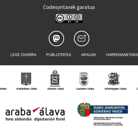
Codesyntaxek garatua
Z
LEGE OHARRA
PUBLIZITATEA
ARAUAK
HARREMANETAR