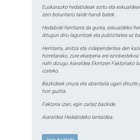
Euskarazko hedabideak sortu eta eskualdean
zein boluntario talde handi batek.
Hedabide herritarra da gurea, eskualdeko her
ditugun diru-laguntzak eta publizitatea ez ba
Herritarra, anitza eta independentea den kaze
horretarako, zure ekarpena ere ezinbestekoa z
nahi dizugu Aiaraldea Ekintzen Faktoriako ba
izateko.
Bazkideek onura eta abantaila ugari dituzte
hori guztia.
Faktoria izan, egin zaitez bazkide.
Aiaraldea Hedabideko lantaldea.
Izan bazkide