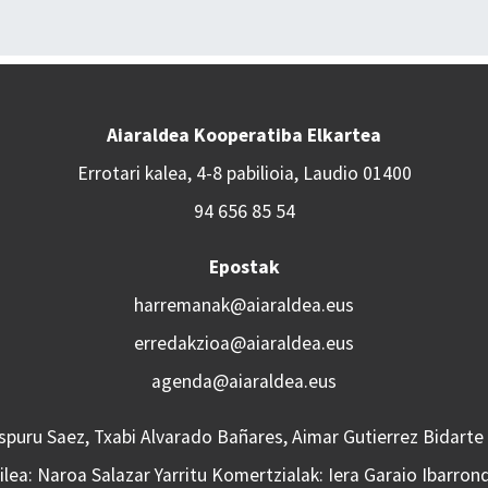
Aiaraldea Kooperatiba Elkartea
Errotari kalea, 4-8 pabilioia, Laudio 01400
94 656 85 54
Epostak
harremanak@aiaraldea.eus
erredakzioa@aiaraldea.eus
agenda@aiaraldea.eus
Aspuru Saez, Txabi Alvarado Bañares, Aimar Gutierrez Bidarte
lea: Naroa Salazar Yarritu Komertzialak: Iera Garaio Ibarron