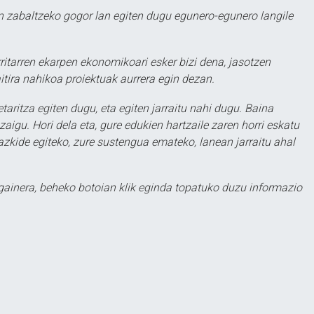
 zabaltzeko gogor lan egiten dugu egunero-egunero langile
ritarren ekarpen ekonomikoari esker bizi dena, jasotzen
itira nahikoa proiektuak aurrera egin dezan.
taritza egiten dugu, eta egiten jarraitu nahi dugu. Baina
aigu. Hori dela eta, gure edukien hartzaile zaren horri eskatu
zkide egiteko, zure sustengua emateko, lanean jarraitu ahal
 gainera, beheko botoian klik eginda topatuko duzu informazio