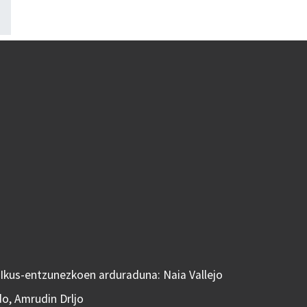
 Ikus-entzunezkoen arduraduna: Naia Vallejo
do, Amrudin Drljo