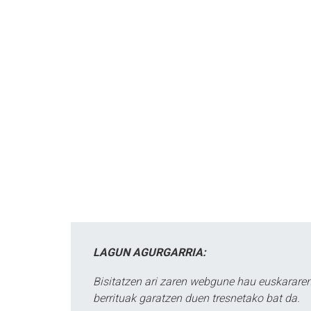
LAGUN AGURGARRIA:
Bisitatzen ari zaren webgune hau euskararen
berrituak garatzen duen tresnetako bat da.