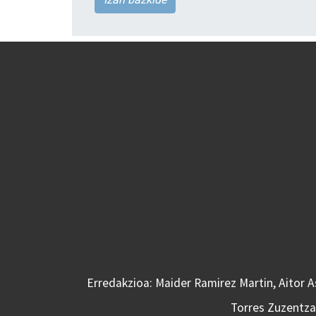
Erredakzioa: Maider Ramirez Martin, Aitor 
Torres Zuzentzai