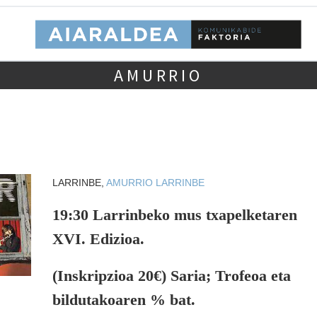
AMURRIO
LARRINBE,
AMURRIO
LARRINBE
19:30 Larrinbeko mus txapelketaren
XVI. Edizioa.
(Inskripzioa 20€) Saria; Trofeoa eta
bildutakoaren % bat.