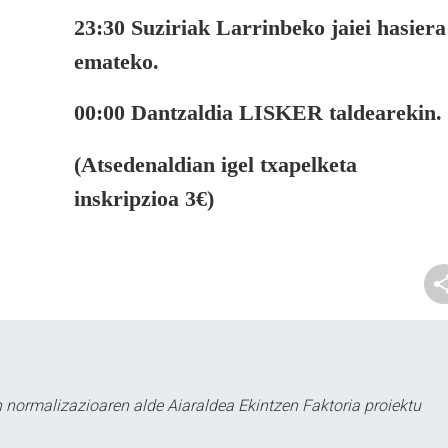
23:30 Suziriak Larrinbeko jaiei hasiera
emateko.
00:00 Dantzaldia LISKER taldearekin.
(Atsedenaldian igel txapelketa
inskripzioa 3€)
 normalizazioaren alde Aiaraldea Ekintzen Faktoria proiektu