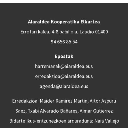
Aiaraldea Kooperatiba Elkartea
Errotari kalea, 4-8 pabilioia, Laudio 01400
94 656 85 54
Epostak
harremanak@aiaraldea.eus
erredakzioa@aiaraldea.eus
agenda@aiaraldea.eus
Erredakzioa: Maider Ramirez Martin, Aitor Aspuru
Saez, Txabi Alvarado Bañares, Aimar Gutierrez
Bidarte Ikus-entzunezkoen arduraduna: Naia Vallejo