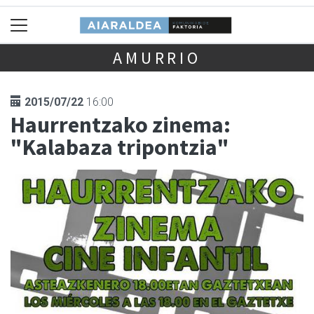
AMURRIO
2015/07/22
16:00
Haurrentzako zinema:
"Kalabaza tripontzia"