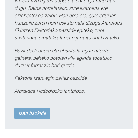
kazetaritza egiten dugu, eta egiten jarraitu nahi
dugu. Baina horretarako, zure ekarpena ere
ezinbestekoa zaigu. Hori dela eta, gure edukien
hartzaile zaren horri eskatu nahi dizugu Aiaraldea
Ekintzen Faktoriako bazkide egiteko, zure
sustengua emateko, lanean jarraitu ahal izateko.
Bazkideek onura eta abantaila ugari dituzte
gainera, beheko botoian klik eginda topatuko
duzu informazio hori guztia.
Faktoria izan, egin zaitez bazkide.
Aiaraldea Hedabideko lantaldea.
Izan bazkide