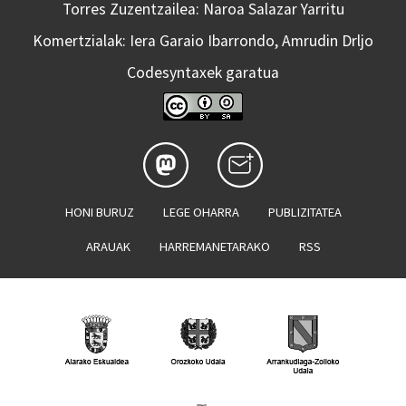
Torres Zuzentzailea: Naroa Salazar Yarritu
Komertzialak: Iera Garaio Ibarrondo, Amrudin Drljo
Codesyntaxek garatua
HONI BURUZ
LEGE OHARRA
PUBLIZITATEA
ARAUAK
HARREMANETARAKO
RSS