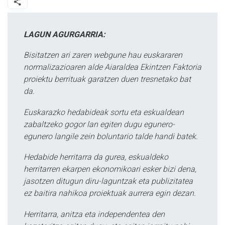
LAGUN AGURGARRIA:
Bisitatzen ari zaren webgune hau euskararen
normalizazioaren alde Aiaraldea Ekintzen Faktoria
proiektu berrituak garatzen duen tresnetako bat
da.
Euskarazko hedabideak sortu eta eskualdean
zabaltzeko gogor lan egiten dugu egunero-
egunero langile zein boluntario talde handi batek.
Hedabide herritarra da gurea, eskualdeko
herritarren ekarpen ekonomikoari esker bizi dena,
jasotzen ditugun diru-laguntzak eta publizitatea
ez baitira nahikoa proiektuak aurrera egin dezan.
Herritarra, anitza eta independentea den