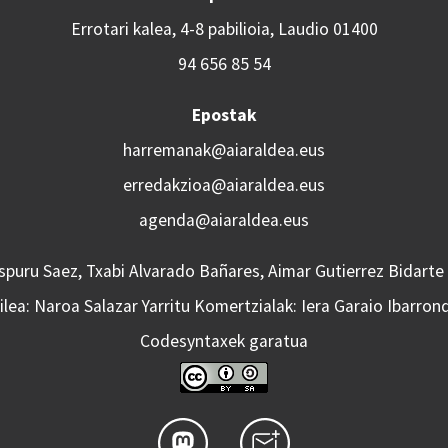
Errotari kalea, 4-8 pabilioia, Laudio 01400
94 656 85 54
Epostak
harremanak@aiaraldea.eus
erredakzioa@aiaraldea.eus
agenda@aiaraldea.eus
Aspuru Saez, Txabi Alvarado Bañares, Aimar Gutierrez Bidarte
lea: Naroa Salazar Yarritu Komertzialak: Iera Garaio Ibarron
Codesyntaxek garatua