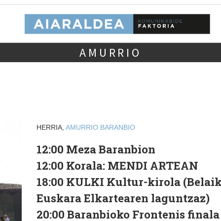
AMURRIO
HERRIA,
AMURRIO
BARANBIO
12:00 Meza Baranbion
12:00 Korala: MENDI ARTEAN
18:00 KULKI Kultur-kirola (Belaik
Euskara Elkartearen laguntzaz)
20:00 Baranbioko Frontenis finala