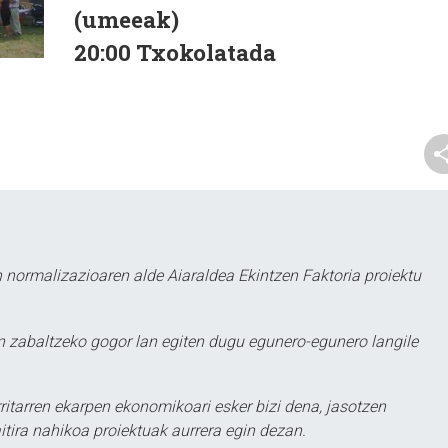
(umeeak)
20:00 Txokolatada
 normalizazioaren alde Aiaraldea Ekintzen Faktoria proiektu
 zabaltzeko gogor lan egiten dugu egunero-egunero langile
ritarren ekarpen ekonomikoari esker bizi dena, jasotzen
itira nahikoa proiektuak aurrera egin dezan.