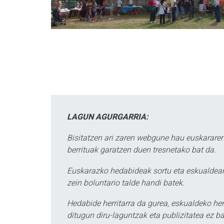
LAGUN AGURGARRIA:
Bisitatzen ari zaren webgune hau euskararen
berrituak garatzen duen tresnetako bat da.
Euskarazko hedabideak sortu eta eskualdean
zein boluntario talde handi batek.
Hedabide herritarra da gurea, eskualdeko her
ditugun diru-laguntzak eta publizitatea ez ba