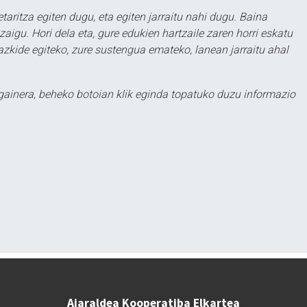
taritza egiten dugu, eta egiten jarraitu nahi dugu. Baina
aigu. Hori dela eta, gure edukien hartzaile zaren horri eskatu
zkide egiteko, zure sustengua emateko, lanean jarraitu ahal
 gainera, beheko botoian klik eginda topatuko duzu informazio
Aiaraldea Kooperatiba Elkartea