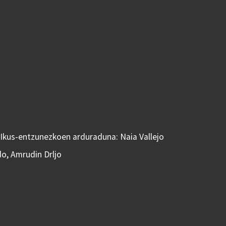
 Ikus-entzunezkoen arduraduna: Naia Vallejo
do, Amrudin Drljo