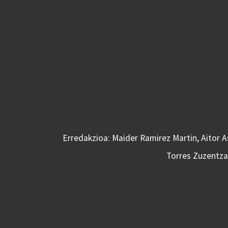
Erredakzioa: Maider Ramirez Martin, Aitor 
Torres Zuzentzai