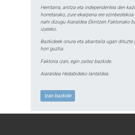
Herritarra, anitza eta independentea den kaze
horretarako, zure ekarpena ere ezinbestekoa z
nahi dizugu Aiaraldea Ekintzen Faktoriako ba
izateko.
Bazkideek onura eta abantaila ugari dituzte
hori guztia.
Faktoria izan, egin zaitez bazkide.
Aiaraldea Hedabideko lantaldea.
Izan bazkide