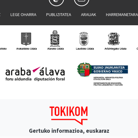
Z
LEGE OHARRA
PUBLIZITATEA
ARAUAK
HARREMANETAR
Gertuko informazioa, euskaraz