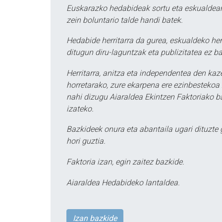
Euskarazko hedabideak sortu eta eskualdean
zein boluntario talde handi batek.
Hedabide herritarra da gurea, eskualdeko her
ditugun diru-laguntzak eta publizitatea ez ba
Herritarra, anitza eta independentea den kaze
horretarako, zure ekarpena ere ezinbestekoa z
nahi dizugu Aiaraldea Ekintzen Faktoriako ba
izateko.
Bazkideek onura eta abantaila ugari dituzte
hori guztia.
Faktoria izan, egin zaitez bazkide.
Aiaraldea Hedabideko lantaldea.
Izan bazkide