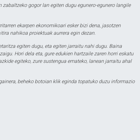
 zabaltzeko gogor lan egiten dugu egunero-egunero langile
ritarren ekarpen ekonomikoari esker bizi dena, jasotzen
itira nahikoa proiektuak aurrera egin dezan.
taritza egiten dugu, eta egiten jarraitu nahi dugu. Baina
aigu. Hori dela eta, gure edukien hartzaile zaren horri eskatu
zkide egiteko, zure sustengua emateko, lanean jarraitu ahal
 gainera, beheko botoian klik eginda topatuko duzu informazio