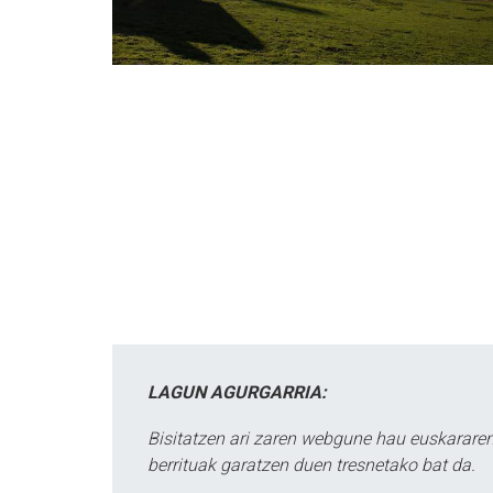
LAGUN AGURGARRIA:
Bisitatzen ari zaren webgune hau euskararen
berrituak garatzen duen tresnetako bat da.