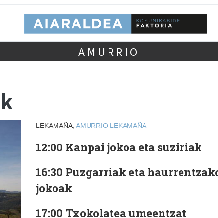
AMURRIO
ak
LEKAMAÑA,
AMURRIO
LEKAMAÑA
12:00 Kanpai jokoa eta suziriak
16:30 Puzgarriak eta haurrentzak
jokoak
17:00 Txokolatea umeentzat