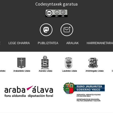
Codesyntaxek garatua
Z
LEGE OHARRA
PUBLIZITATEA
ARAUAK
HARREMANETAR