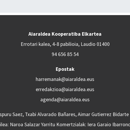
Aiaraldea Kooperatiba Elkartea
Errotari kalea, 4-8 pabilioia, Laudio 01400
94 656 85 54
Epostak
harremanak@aiaraldea.eus
erredakzioa@aiaraldea.eus
agenda@aiaraldea.eus
Aspuru Saez, Txabi Alvarado Bañares, Aimar Gutierrez Bidarte
lea: Naroa Salazar Yarritu Komertzialak: Iera Garaio Ibarron