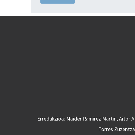
Erredakzioa: Maider Ramirez Martin, Aitor 
Torres Zuzentzai