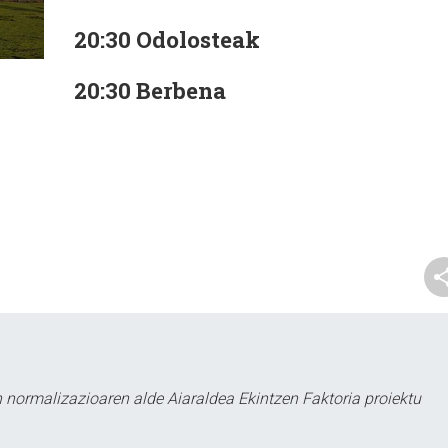
20:30 Odolosteak
20:30 Berbena
 normalizazioaren alde Aiaraldea Ekintzen Faktoria proiektu