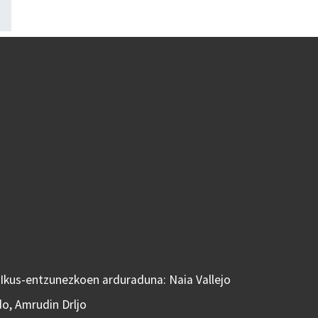
 Ikus-entzunezkoen arduraduna: Naia Vallejo
do, Amrudin Drljo