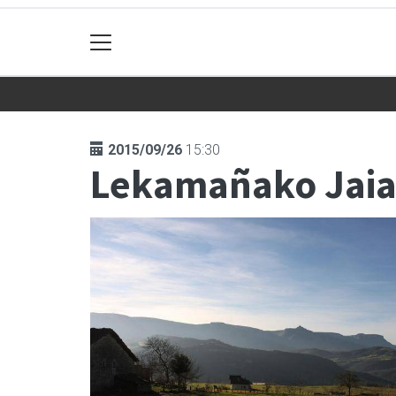
2015/09/26
15:30
Lekamañako Jai