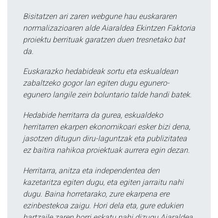
Bisitatzen ari zaren webgune hau euskararen
normalizazioaren alde Aiaraldea Ekintzen Faktoria
proiektu berrituak garatzen duen tresnetako bat
da.
Euskarazko hedabideak sortu eta eskualdean
zabaltzeko gogor lan egiten dugu egunero-
egunero langile zein boluntario talde handi batek.
Hedabide herritarra da gurea, eskualdeko
herritarren ekarpen ekonomikoari esker bizi dena,
jasotzen ditugun diru-laguntzak eta publizitatea
ez baitira nahikoa proiektuak aurrera egin dezan.
Herritarra, anitza eta independentea den
kazetaritza egiten dugu, eta egiten jarraitu nahi
dugu. Baina horretarako, zure ekarpena ere
ezinbestekoa zaigu. Hori dela eta, gure edukien
hartzaile zaren horri eskatu nahi dizugu Aiaraldea