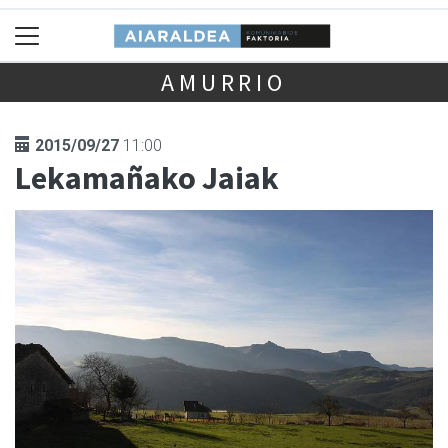
AMURRIO
2015/09/27
11:00
Lekamañako Jaiak