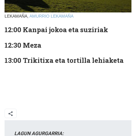
LEKAMAÑA,
AMURRIO
LEKAMAÑA
12:00 Kanpai jokoa eta suziriak
12:30 Meza
13:00 Trikitixa eta tortilla lehiaketa
LAGUN AGURGARRIA: