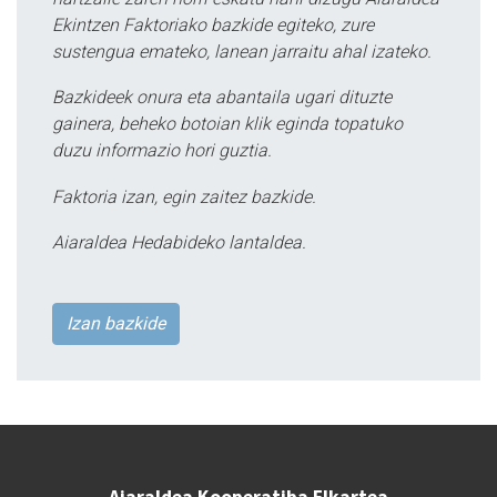
Ekintzen Faktoriako bazkide egiteko, zure
sustengua emateko, lanean jarraitu ahal izateko.
Bazkideek onura eta abantaila ugari dituzte
gainera, beheko botoian klik eginda topatuko
duzu informazio hori guztia.
Faktoria izan, egin zaitez bazkide.
Aiaraldea Hedabideko lantaldea.
Izan bazkide
Aiaraldea Kooperatiba Elkartea