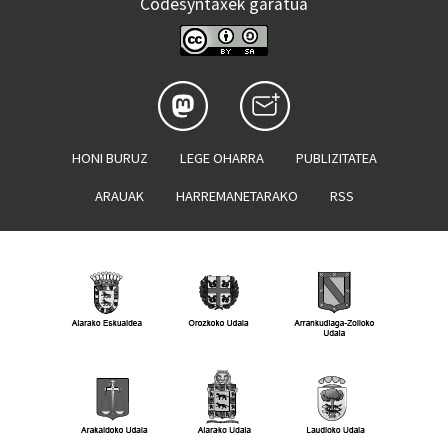
Codesyntaxek garatua
HONI BURUZ
LEGE OHARRA
PUBLIZITATEA
ARAUAK
HARREMANETARAKO
RSS