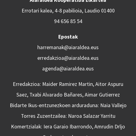
Errotari kalea, 4-8 pabilioia, Laudio 01400
94 656 85 54
Epostak
harremanak@aiaraldea.eus
erredakzioa@aiaraldea.eus
agenda@aiaraldea.eus
Erredakzioa: Maider Ramirez Martin, Aitor Aspuru
Saez, Txabi Alvarado Bañares, Aimar Gutierrez
Bidarte Ikus-entzunezkoen arduraduna: Naia Vallejo
Torres Zuzentzailea: Naroa Salazar Yarritu
Komertzialak: Iera Garaio Ibarrondo, Amrudin Drljo