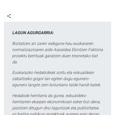
LAGUN AGURGARRIA:
Bisitatzen ari zaren webgune hau euskararen
normalizazioaren alde Aiaraldea Ekintzen Faktoria
proiektu berrituak garatzen duen tresnetako bat
da.
Euskarazko hedabideak sortu eta eskualdean
zabaltzeko gogor lan egiten dugu egunero-
egunero langile zein boluntario talde handi batek.
Hedabide herritarra da gurea, eskualdeko
herritarren ekarpen ekonomikoari esker bizi dena,
jasotzen ditugun diru-laguntzak eta publizitatea
ez baitira nahikoa proiektuak aurrera egin dezan.