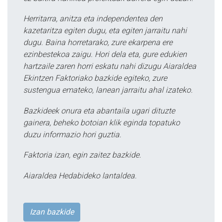
Herritarra, anitza eta independentea den
kazetaritza egiten dugu, eta egiten jarraitu nahi
dugu. Baina horretarako, zure ekarpena ere
ezinbestekoa zaigu. Hori dela eta, gure edukien
hartzaile zaren horri eskatu nahi dizugu Aiaraldea
Ekintzen Faktoriako bazkide egiteko, zure
sustengua emateko, lanean jarraitu ahal izateko.
Bazkideek onura eta abantaila ugari dituzte
gainera, beheko botoian klik eginda topatuko
duzu informazio hori guztia.
Faktoria izan, egin zaitez bazkide.
Aiaraldea Hedabideko lantaldea.
Izan bazkide