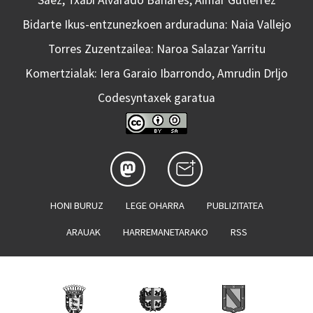
Bidarte Ikus-entzunezkoen arduraduna: Naia Vallejo
Torres Zuzentzailea: Naroa Salazar Yarritu
Komertzialak: Iera Garaio Ibarrondo, Amrudin Drljo
Codesyntaxek garatua
HONI BURUZ
LEGE OHARRA
PUBLIZITATEA
ARAUAK
HARREMANETARAKO
RSS