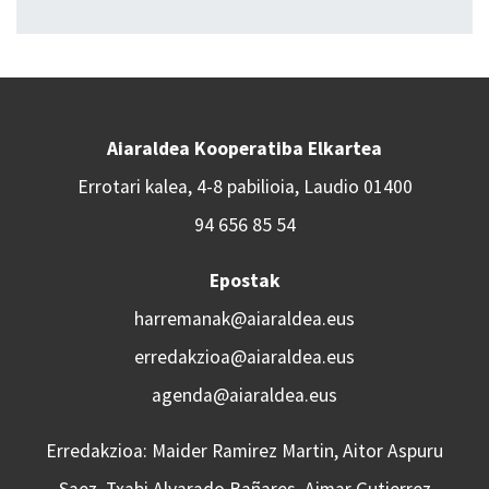
Aiaraldea Kooperatiba Elkartea
Errotari kalea, 4-8 pabilioia, Laudio 01400
94 656 85 54
Epostak
harremanak@aiaraldea.eus
erredakzioa@aiaraldea.eus
agenda@aiaraldea.eus
Erredakzioa: Maider Ramirez Martin, Aitor Aspuru
Saez, Txabi Alvarado Bañares, Aimar Gutierrez