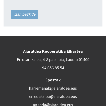
Izan bazkide
Aiaraldea Kooperatiba Elkartea
Errotari kalea, 4-8 pabilioia, Laudio 01400
94 656 85 54
Epostak
harremanak@aiaraldea.eus
erredakzioa@aiaraldea.eus
agenda@aiaraldea.eus