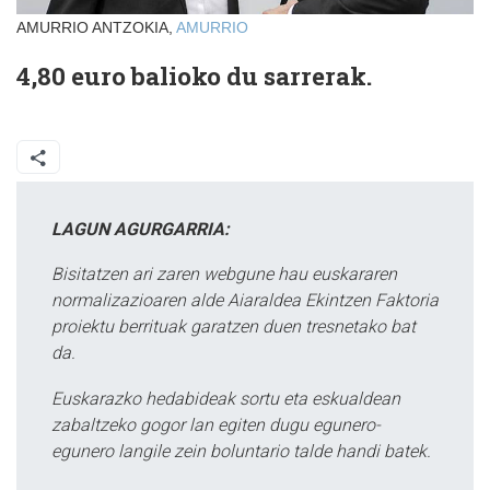
AMURRIO ANTZOKIA,
AMURRIO
4,80 euro balioko du sarrerak.
LAGUN AGURGARRIA:
Bisitatzen ari zaren webgune hau euskararen
normalizazioaren alde Aiaraldea Ekintzen Faktoria
proiektu berrituak garatzen duen tresnetako bat
da.
Euskarazko hedabideak sortu eta eskualdean
zabaltzeko gogor lan egiten dugu egunero-
egunero langile zein boluntario talde handi batek.