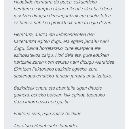
Hedabide herritarra da gurea, eskualdeko
herritarren ekarpen ekonomikoari esker bizi dena,
jasotzen ditugun diru-laguntzak eta publizitatea
ez baitira nahikoa proiektuak aurrera egin dezan.
Herritarra, anitza eta independentea den
kazetaritza egiten dugu, eta egiten jarraitu nahi
dugu. Baina horretarako, zure ekarpena ere
ezinbestekoa zaigu. Hori dela eta, gure edukien
hartzaile zaren horri eskatu nahi dizugu Aiaraldea
Ekintzen Faktoriako bazkide egiteko, zure
sustengua emateko, lanean jarraitu ahal izateko.
Bazkideek onura eta abantaila ugari dituzte
gainera, beheko botoian klik eginda topatuko
duzu informazio hori guztia.
Faktoria izan, egin zaitez bazkide.
Aiaraldea Hedabideko lantaldea.