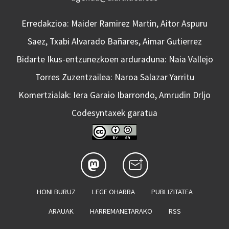
Erredakzioa: Maider Ramirez Martin, Aitor Aspuru
Saez, Txabi Alvarado Bañares, Aimar Gutierrez
Bidarte Ikus-entzunezkoen arduraduna: Naia Vallejo
Torres Zuzentzailea: Naroa Salazar Yarritu
Komertzialak: Iera Garaio Ibarrondo, Amrudin Drljo
Codesyntaxek garatua
HONI BURUZ
LEGE OHARRA
PUBLIZITATEA
ARAUAK
HARREMANETARAKO
RSS