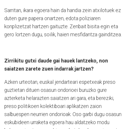
Sarritan, ikara egoera hain da handia zein atxilotuek ez
duten gure papera onartzen, edota poliziaren
konplizetzat hartzen gaituzte. Zenbait bisita egin eta
gero lortzen dugu, soilik, haien mesfidantza gainditzea.
Zirrikitu gutxi daude gai hauek lantzeko, non
saiatzen zarete zuen indarrak jartzen?
Azken urteotan, euskal jendarteari espetxeak preso
guztietan dituen osasun ondorioei buruzko gure
azterketa helarazten saiatzen ari gara, eta bereziki,
preso politikoen kolektiboari aplikatzen zaion
salbuespen neurrien ondorioak. Oso garbi dugu osasun
eskubideen urraketa egoera hau aldatzeko modu