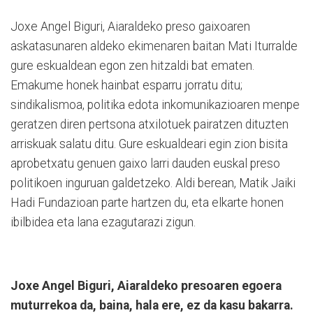
Joxe Angel Biguri, Aiaraldeko preso gaixoaren
askatasunaren aldeko ekimenaren baitan Mati Iturralde
gure eskualdean egon zen hitzaldi bat ematen.
Emakume honek hainbat esparru jorratu ditu;
sindikalismoa, politika edota inkomunikazioaren menpe
geratzen diren pertsona atxilotuek pairatzen dituzten
arriskuak salatu ditu. Gure eskualdeari egin zion bisita
aprobetxatu genuen gaixo larri dauden euskal preso
politikoen inguruan galdetzeko. Aldi berean, Matik Jaiki
Hadi Fundazioan parte hartzen du, eta elkarte honen
ibilbidea eta lana ezagutarazi zigun.
Joxe Angel Biguri, Aiaraldeko presoaren egoera
muturrekoa da, baina, hala ere, ez da kasu bakarra.