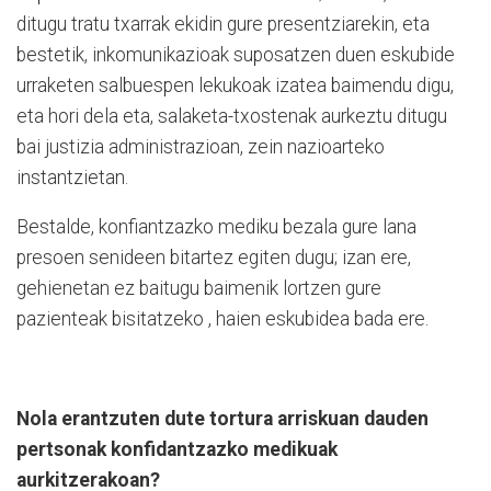
ditugu tratu txarrak ekidin gure presentziarekin, eta
bestetik, inkomunikazioak suposatzen duen eskubide
urraketen salbuespen lekukoak izatea baimendu digu,
eta hori dela eta, salaketa-txostenak aurkeztu ditugu
bai justizia administrazioan, zein nazioarteko
instantzietan.
Bestalde, konfiantzazko mediku bezala gure lana
presoen senideen bitartez egiten dugu; izan ere,
gehienetan ez baitugu baimenik lortzen gure
pazienteak bisitatzeko , haien eskubidea bada ere.
Nola erantzuten dute tortura arriskuan dauden
pertsonak konfidantzazko medikuak
aurkitzerakoan?