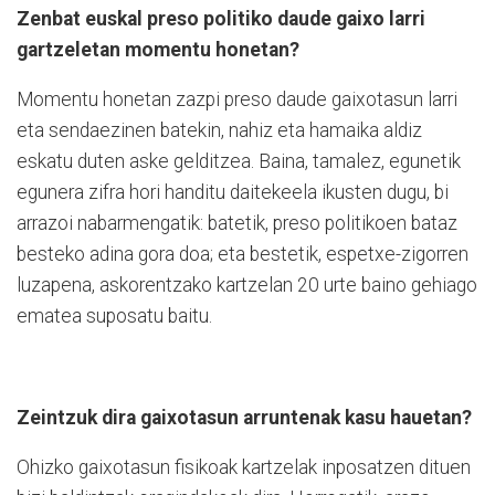
Zenbat euskal preso politiko daude gaixo larri
gartzeletan momentu honetan?
Momentu honetan zazpi preso daude gaixotasun larri
eta sendaezinen batekin, nahiz eta hamaika aldiz
eskatu duten aske gelditzea. Baina, tamalez, egunetik
egunera zifra hori handitu daitekeela ikusten dugu, bi
arrazoi nabarmengatik: batetik, preso politikoen bataz
besteko adina gora doa; eta bestetik, espetxe-zigorren
luzapena, askorentzako kartzelan 20 urte baino gehiago
ematea suposatu baitu.
Zeintzuk dira gaixotasun arruntenak kasu hauetan?
Ohizko gaixotasun fisikoak kartzelak inposatzen dituen