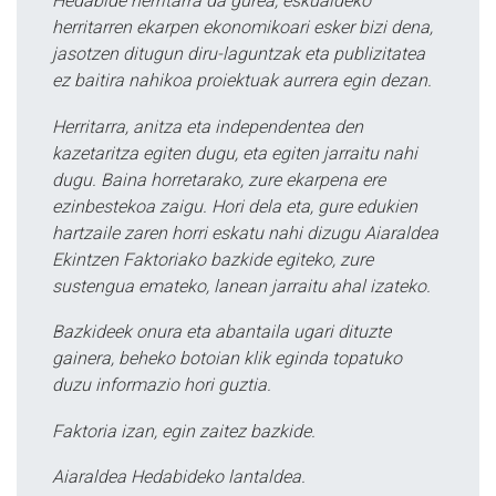
Hedabide herritarra da gurea, eskualdeko
herritarren ekarpen ekonomikoari esker bizi dena,
jasotzen ditugun diru-laguntzak eta publizitatea
ez baitira nahikoa proiektuak aurrera egin dezan.
Herritarra, anitza eta independentea den
kazetaritza egiten dugu, eta egiten jarraitu nahi
dugu. Baina horretarako, zure ekarpena ere
ezinbestekoa zaigu. Hori dela eta, gure edukien
hartzaile zaren horri eskatu nahi dizugu Aiaraldea
Ekintzen Faktoriako bazkide egiteko, zure
sustengua emateko, lanean jarraitu ahal izateko.
Bazkideek onura eta abantaila ugari dituzte
gainera, beheko botoian klik eginda topatuko
duzu informazio hori guztia.
Faktoria izan, egin zaitez bazkide.
Aiaraldea Hedabideko lantaldea.