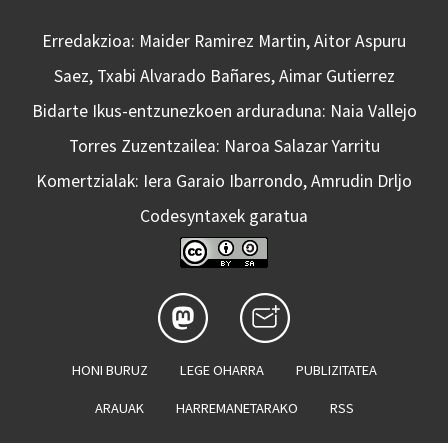
Erredakzioa: Maider Ramirez Martin, Aitor Aspuru
Saez, Txabi Alvarado Bañares, Aimar Gutierrez
Bidarte Ikus-entzunezkoen arduraduna: Naia Vallejo
Torres Zuzentzailea: Naroa Salazar Yarritu
Komertzialak: Iera Garaio Ibarrondo, Amrudin Drljo
Codesyntaxek garatua
HONI BURUZ
LEGE OHARRA
PUBLIZITATEA
ARAUAK
HARREMANETARAKO
RSS