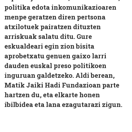
politika edota inkomunikazioaren
menpe geratzen diren pertsona
atxilotuek pairatzen dituzten
arriskuak salatu ditu. Gure
eskualdeari egin zion bisita
aprobetxatu genuen gaixo larri
dauden euskal preso politikoen
inguruan galdetzeko. Aldi berean,
Matik Jaiki Hadi Fundazioan parte
hartzen du, eta elkarte honen
ibilbidea eta lana ezagutarazi zigun.