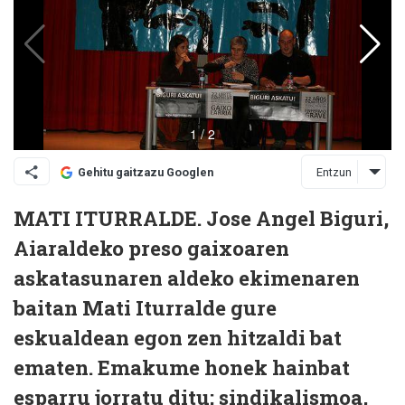
Entzun
Gehitu gaitzazu Googlen
MATI ITURRALDE. Jose Angel Biguri,
Aiaraldeko preso gaixoaren
askatasunaren aldeko ekimenaren
baitan Mati Iturralde gure
eskualdean egon zen hitzaldi bat
ematen. Emakume honek hainbat
esparru jorratu ditu; sindikalismoa,