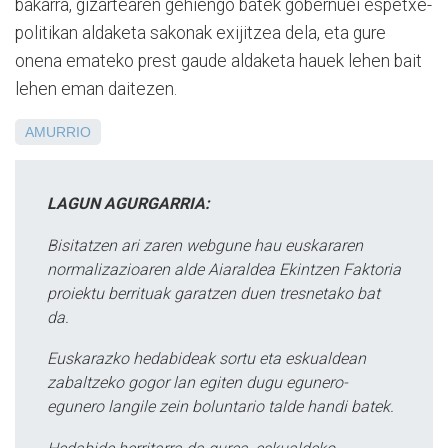
bakarra, gizartearen gehiengo batek gobernuei espetxe-
politikan aldaketa sakonak exijitzea dela, eta gure
onena emateko prest gaude aldaketa hauek lehen bait
lehen eman daitezen.
AMURRIO
LAGUN AGURGARRIA:
Bisitatzen ari zaren webgune hau euskararen
normalizazioaren alde Aiaraldea Ekintzen Faktoria
proiektu berrituak garatzen duen tresnetako bat
da.
Euskarazko hedabideak sortu eta eskualdean
zabaltzeko gogor lan egiten dugu egunero-
egunero langile zein boluntario talde handi batek.