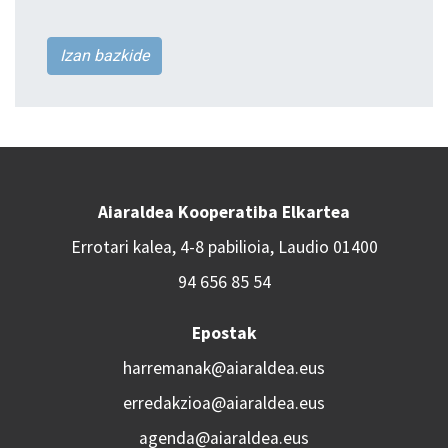
Izan bazkide
Aiaraldea Kooperatiba Elkartea
Errotari kalea, 4-8 pabilioia, Laudio 01400
94 656 85 54
Epostak
harremanak@aiaraldea.eus
erredakzioa@aiaraldea.eus
agenda@aiaraldea.eus