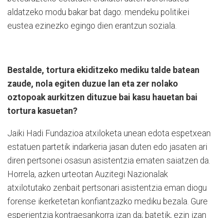
aldatzeko modu bakar bat dago: mendeku politikei
eustea ezinezko egingo dien erantzun soziala.
Bestalde, tortura ekiditzeko mediku talde batean
zaude, nola egiten duzue lan eta zer nolako
oztopoak aurkitzen dituzue bai kasu hauetan bai
tortura kasuetan?
Jaiki Hadi Fundazioa atxiloketa unean edota espetxean
estatuen partetik indarkeria jasan duten edo jasaten ari
diren pertsonei osasun asistentzia ematen saiatzen da.
Horrela, azken urteotan Auzitegi Nazionalak
atxilotutako zenbait pertsonari asistentzia eman diogu
forense ikerketetan konfiantzazko mediku bezala. Gure
esperientzia kontraesankorra izan da; batetik, ezin izan