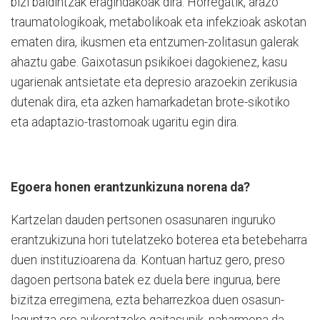
bizi baldintzak eragindakoak dira. Horregatik, arazo
traumatologikoak, metabolikoak eta infekzioak askotan
ematen dira, ikusmen eta entzumen-zolitasun galerak
ahaztu gabe. Gaixotasun psikikoei dagokienez, kasu
ugarienak antsietate eta depresio arazoekin zerikusia
dutenak dira, eta azken hamarkadetan brote-sikotiko
eta adaptazio-trastornoak ugaritu egin dira.
Egoera honen erantzunkizuna norena da?
Kartzelan dauden pertsonen osasunaren inguruko
erantzukizuna hori tutelatzeko boterea eta betebeharra
duen instituzioarena da. Kontuan hartuz gero, preso
dagoen pertsona batek ez duela bere ingurua, bere
bizitza erregimena, ezta beharrezkoa duen osasun-
laguntza ere aukeratzeko gaitasunik, nabarmena da