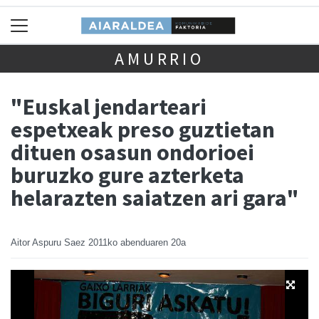
AMURRIO
"Euskal jendarteari
espetxeak preso guztietan
dituen osasun ondorioei
buruzko gure azterketa
helarazten saiatzen ari gara"
Aitor Aspuru Saez
2011ko abenduaren 20a