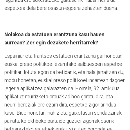
espetxea dela bere osasun-egoera zehazten duena.
Nolakoa da estatuen erantzuna kasu hauen
aurrean? Zer egin dezakete herritarrek?
Espainiar eta frantses estatuen erantzuna gai honetan
euskal preso politikoei ezarritako salbuespen espetxe
politikari lotuta egon da betidanik, eta hala jarraitzen du;
modu honetan, euskal preso politikoei indarrean dagoen
legeria aplikatzea galarazten da. Horrela, 92. artikulua
aplikatuz murrizketa-arauak ad hoc garatu dira, eta
neurri bereziak ere ezarri dira, espetxe zigor arindua
kasu. Bide honetan, nahiz eta gaixotasun sendaezinak
pairatu, kolektiboko partaide guztiei zigorrak osorik
betearazteko estatuek erakutsi duten borondatea