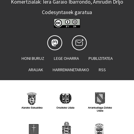
Komertzialak: Iera Garaio Ibarrondo, Amrudin Drljo
Codesyntaxek garatua
HONI BURUZ
LEGE OHARRA
PUBLIZITATEA
ARAUAK
HARREMANETARAKO
RSS