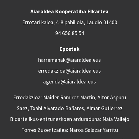
Aiaraldea Kooperatiba Elkartea
Errotari kalea, 4-8 pabilioia, Laudio 01400
94 656 85 54
Epostak
harremanak@aiaraldea.eus
erredakzioa@aiaraldea.eus
agenda@aiaraldea.eus
Erredakzioa: Maider Ramirez Martin, Aitor Aspuru
Saez, Txabi Alvarado Bañares, Aimar Gutierrez
Bidarte Ikus-entzunezkoen arduraduna: Naia Vallejo
Torres Zuzentzailea: Naroa Salazar Yarritu