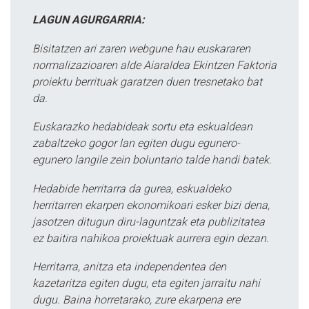
LAGUN AGURGARRIA:
Bisitatzen ari zaren webgune hau euskararen
normalizazioaren alde Aiaraldea Ekintzen Faktoria
proiektu berrituak garatzen duen tresnetako bat
da.
Euskarazko hedabideak sortu eta eskualdean
zabaltzeko gogor lan egiten dugu egunero-
egunero langile zein boluntario talde handi batek.
Hedabide herritarra da gurea, eskualdeko
herritarren ekarpen ekonomikoari esker bizi dena,
jasotzen ditugun diru-laguntzak eta publizitatea
ez baitira nahikoa proiektuak aurrera egin dezan.
Herritarra, anitza eta independentea den
kazetaritza egiten dugu, eta egiten jarraitu nahi
dugu. Baina horretarako, zure ekarpena ere