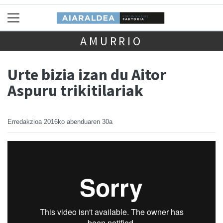
AMURRIO
Urte bizia izan du Aitor
Aspuru trikitilariak
Erredakzioa
2016ko abenduaren 30a