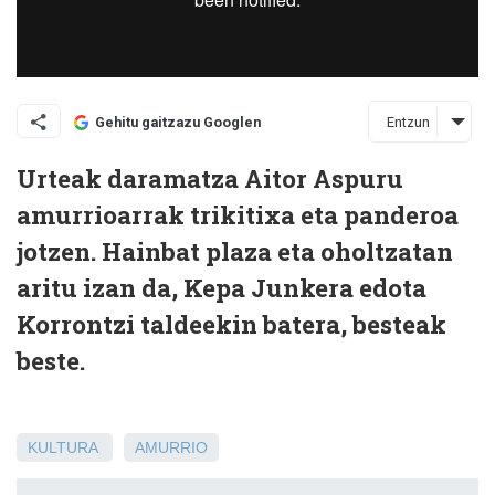
Entzun
Gehitu gaitzazu Googlen
Urteak daramatza Aitor Aspuru
amurrioarrak trikitixa eta panderoa
jotzen. Hainbat plaza eta oholtzatan
aritu izan da, Kepa Junkera edota
Korrontzi taldeekin batera, besteak
beste.
KULTURA
AMURRIO