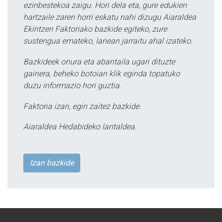
ezinbestekoa zaigu. Hori dela eta, gure edukien
hartzaile zaren horri eskatu nahi dizugu Aiaraldea
Ekintzen Faktoriako bazkide egiteko, zure
sustengua emateko, lanean jarraitu ahal izateko.
Bazkideek onura eta abantaila ugari dituzte
gainera, beheko botoian klik eginda topatuko
duzu informazio hori guztia.
Faktoria izan, egin zaitez bazkide.
Aiaraldea Hedabideko lantaldea.
Izan bazkide