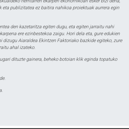
eskualdeko herritarren ekarpen ekonomikoari esker bizi dena,
 eta publizitatea ez baitira nahikoa proiektuak aurrera egin
ntea den kazetaritza egiten dugu, eta egiten jarraitu nahi
karpena ere ezinbestekoa zaigu. Hori dela eta, gure edukien
hi dizugu Aiaraldea Ekintzen Faktoriako bazkide egiteko, zure
aitu ahal izateko.
ugari dituzte gainera, beheko botoian klik eginda topatuko
de.
a.