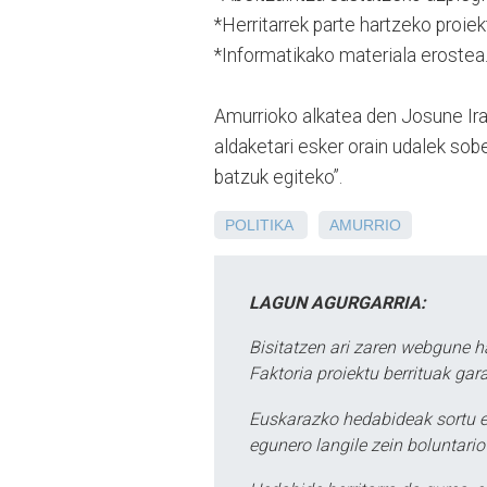
*Herritarrek parte hartzeko proiek
*Informatikako materiala erostea
Amurrioko alkatea den Josune Irab
aldaketari esker orain udalek sobe
batzuk egiteko”.
POLITIKA
AMURRIO
LAGUN AGURGARRIA:
Bisitatzen ari zaren webgune h
Faktoria proiektu berrituak gar
Euskarazko hedabideak sortu e
egunero langile zein boluntario