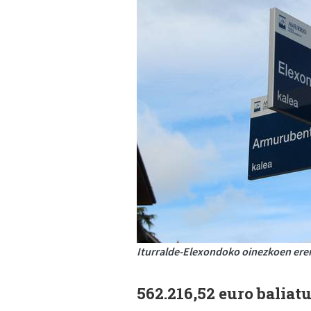
Iturralde-Elexondoko oinezkoen erem
562.216,52 euro baliatu