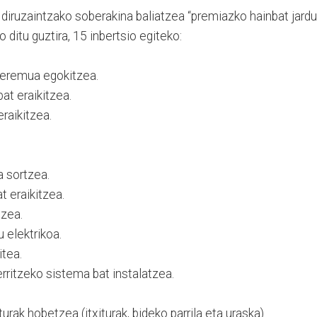
diruzaintzako soberakina baliatzea “premiazko hainbat jardu
 ditu guztira, 15 inbertsio egiteko:
 eremua egokitzea.
at eraikitzea.
raikitzea.
a sortzea.
 eraikitzea.
tzea.
u elektrikoa.
itea.
rritzeko sistema bat instalatzea.
rak hobetzea (itxiturak, bideko parrila eta uraska).