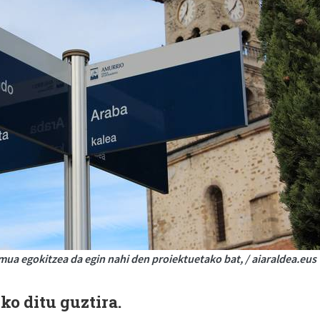
ua egokitzea da egin nahi den proiektuetako bat, / aiaraldea.eus
ko ditu guztira.