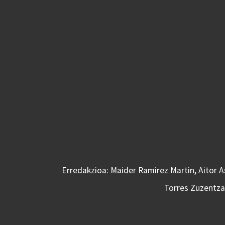
Erredakzioa: Maider Ramirez Martin, Aitor 
Torres Zuzentzai