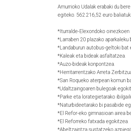
Amurrioko Udalak erabaki du bere 
egiteko. 562.216,52 euro baliatuko
*Iturralde-Elexondoko oinezkoen
*Larraben 20 plazako aparkaleku b
*Landaburun autobus-geltoki bat e
*Kaleak eta bideak asfaltatzea.
*Auzo-bideak konpontzea.
*Herritarrentzako Arreta Zerbitzu
*San Roqueko aterpean komun bat
*Udaltzaingoaren bulegoak egoki
*Parke eta lorategietarako ibilgail
*Naturbideetarako bi pasabide eg
*El Refor-eko gimnasioan airea be
*El Reforreko fatxada egokitzea.
*Abeltzaintza sustatzeko azpiegitu