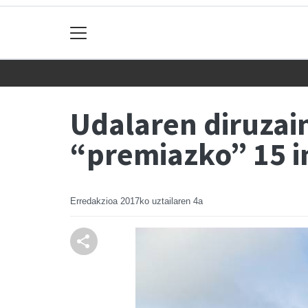
Udalaren diruzai
“premiazko” 15 i
Erredakzioa
2017ko uztailaren 4a