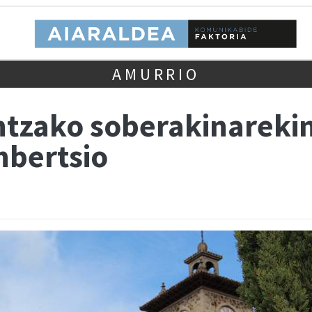
AMURRIO
ntzako soberakinarekin
nbertsio