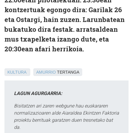
kontzertuak egongo dira: Garilak 26
eta Ostargi, hain zuzen. Larunbatean
bukatuko dira festak. arratsaldean
mus txapelketa izango dute, eta
20:30ean afari herrikoia.
KULTURA
AMURRIO
TERTANGA
LAGUN AGURGARRIA:
Bisitatzen ari zaren webgune hau euskararen
normalizazioaren alde Aiaraldea Ekintzen Faktoria
proiektu berrituak garatzen duen tresnetako bat
da.