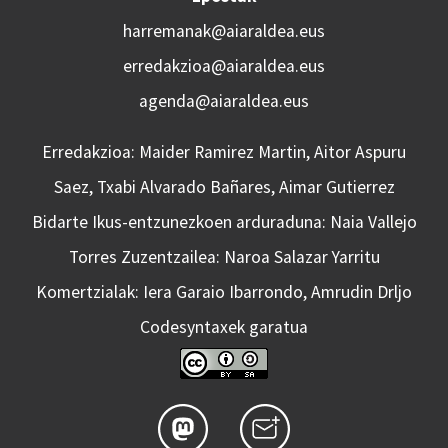
harremanak@aiaraldea.eus
erredakzioa@aiaraldea.eus
agenda@aiaraldea.eus
Erredakzioa: Maider Ramirez Martin, Aitor Aspuru
Saez, Txabi Alvarado Bañares, Aimar Gutierrez
Bidarte Ikus-entzunezkoen arduraduna: Naia Vallejo
Torres Zuzentzailea: Naroa Salazar Yarritu
Komertzialak: Iera Garaio Ibarrondo, Amrudin Drljo
Codesyntaxek garatua