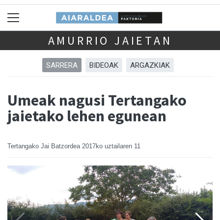
AMURRIO JAIETAN
SARRERA
BIDEOAK
ARGAZKIAK
Umeak nagusi Tertangako
jaietako lehen egunean
Tertangako Jai Batzordea
2017ko uztailaren 11