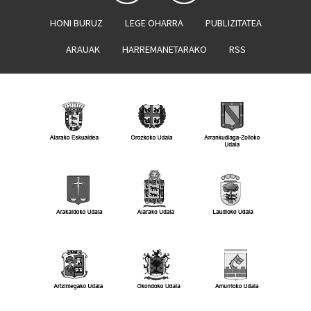
HONI BURUZ
LEGE OHARRA
PUBLIZITATEA
ARAUAK
HARREMANETARAKO
RSS