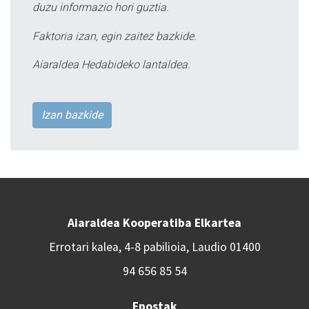
duzu informazio hori guztia.
Faktoria izan, egin zaitez bazkide.
Aiaraldea Hedabideko lantaldea.
Izan bazkide
Aiaraldea Kooperatiba Elkartea
Errotari kalea, 4-8 pabilioia, Laudio 01400
94 656 85 54
Epostak