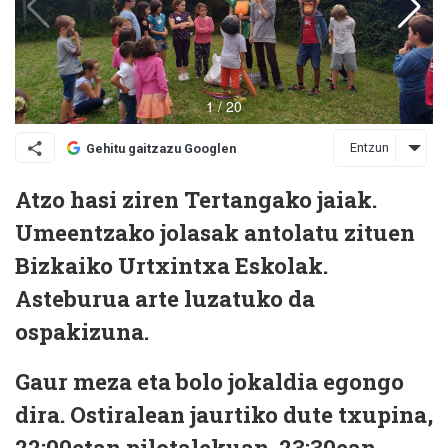
Entzun
Gehitu gaitzazu Googlen
Atzo hasi ziren Tertangako jaiak.
Umeentzako jolasak antolatu zituen
Bizkaiko Urtxintxa Eskolak.
Asteburua arte luzatuko da
ospakizuna.
Gaur meza eta bolo jokaldia egongo
dira. Ostiralean jaurtiko dute txupina,
22:00etan pilotalekuan. 23:30ean