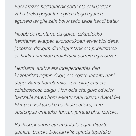
Euskarazko hedabideak sortu eta eskualdean
zabaltzeko gogor lan egiten dugu egunero-
egunero langile zein boluntario talde handi batek.
Hedabide herritarra da gurea, eskualdeko
herritarren ekarpen ekonomikoari esker bizi dena,
jasotzen ditugun diru-laguntzak eta publizitatea
ez baitira nahikoa proiektuak aurrera egin dezan.
Herritarra, anitza eta independentea den
kazetaritza egiten dugu, eta egiten jarraitu nahi
dugu. Baina horretarako, zure ekarpena ere
ezinbestekoa zaigu. Hori dela eta, gure edukien
hartzaile zaren horri eskatu nahi dizugu Aiaraldea
Ekintzen Faktoriako bazkide egiteko, zure
sustengua emateko, lanean jarraitu ahal izateko.
Bazkideek onura eta abantaila ugari dituzte
gainera, beheko botoian klik eginda topatuko