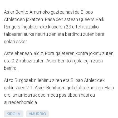
Asier Benito Amurrioko gaztea hasi da Bilbao
Athleticen jokatzen. Pasa den astean Queens Park
Rangers Ingalaterrako klubaren 23 urtetik azpiko
taldearen aurka neurtu zen eta berdindu zuten bere
golari esker.
Astelehenean, aldiz, Portugaleteren kontra jokatu zuten
eta 0-2 irabazi zuten. Asier Benitok gola egin zuen
berriro.
Atzo Burgosekin lehiatu ziren eta Bilbao Athleticek
galdu zuen 2-1. Asier Benitoren gola falta izan zen. Hala
ere, amurrioarrak oso modu positiboan hasi du
aurredenboraldia.
KIROLA
AMURRIO