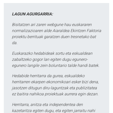
LAGUN AGURGARRIA:
Bisitatzen ari zaren webgune hau euskararen
normalizazioaren alde Aiaraldea Ekintzen Faktoria
proiektu berrituak garatzen duen tresnetako bat
da.
Euskarazko hedabideak sortu eta eskualdean
zabaltzeko gogor lan egiten dugu egunero-
egunero langile zein boluntario talde handi batek.
Hedabide herritarra da gurea, eskualdeko
herritarren ekarpen ekonomikoari esker bizi dena,
jasotzen ditugun diru-laguntzak eta publizitatea
ez baitira nahikoa proiektuak aurrera egin dezan.
Herritarra, anitza eta independentea den
kazetaritza egiten dugu, eta egiten jarraitu nahi