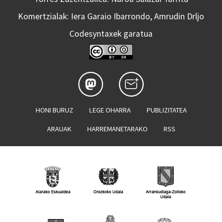
Komertzialak: Iera Garaio Ibarrondo, Amrudin Drljo
Codesyntaxek garatua
HONI BURUZ
LEGE OHARRA
PUBLIZITATEA
ARAUAK
HARREMANETARAKO
RSS