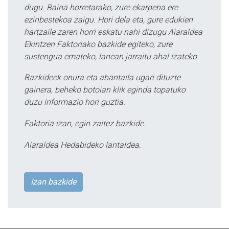
dugu. Baina horretarako, zure ekarpena ere
ezinbestekoa zaigu. Hori dela eta, gure edukien
hartzaile zaren horri eskatu nahi dizugu Aiaraldea
Ekintzen Faktoriako bazkide egiteko, zure
sustengua emateko, lanean jarraitu ahal izateko.
Bazkideek onura eta abantaila ugari dituzte
gainera, beheko botoian klik eginda topatuko
duzu informazio hori guztia.
Faktoria izan, egin zaitez bazkide.
Aiaraldea Hedabideko lantaldea.
Izan bazkide