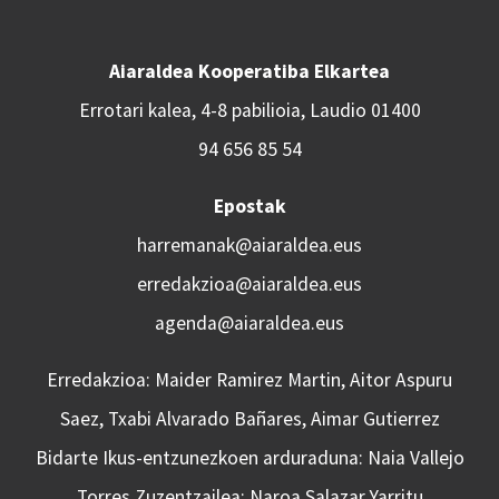
Aiaraldea Kooperatiba Elkartea
Errotari kalea, 4-8 pabilioia, Laudio 01400
94 656 85 54
Epostak
harremanak@aiaraldea.eus
erredakzioa@aiaraldea.eus
agenda@aiaraldea.eus
Erredakzioa: Maider Ramirez Martin, Aitor Aspuru
Saez, Txabi Alvarado Bañares, Aimar Gutierrez
Bidarte Ikus-entzunezkoen arduraduna: Naia Vallejo
Torres Zuzentzailea: Naroa Salazar Yarritu