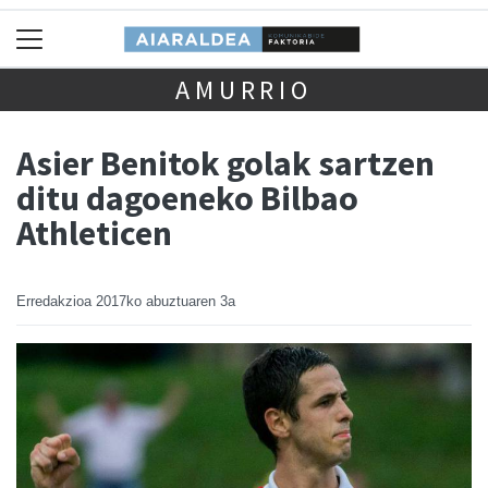
AMURRIO
Asier Benitok golak sartzen
ditu dagoeneko Bilbao
Athleticen
Erredakzioa
2017ko abuztuaren 3a