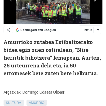
Entzun
Gehitu gaitzazu Googlen
Amurrioko zutabea Estibalizerako
bidea egin zuen ostiralean, "Nire
herritik bihotzera" lemapean. Aurten,
25 urteurrena dela eta, ia 50
erromesek bete zuten bere helburua.
Argazkiak: Domingo Udaeta Ulibarri
KULTURA
AMURRIO