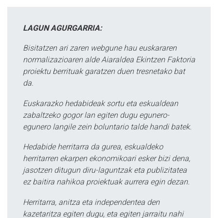
LAGUN AGURGARRIA:
Bisitatzen ari zaren webgune hau euskararen
normalizazioaren alde Aiaraldea Ekintzen Faktoria
proiektu berrituak garatzen duen tresnetako bat
da.
Euskarazko hedabideak sortu eta eskualdean
zabaltzeko gogor lan egiten dugu egunero-
egunero langile zein boluntario talde handi batek.
Hedabide herritarra da gurea, eskualdeko
herritarren ekarpen ekonomikoari esker bizi dena,
jasotzen ditugun diru-laguntzak eta publizitatea
ez baitira nahikoa proiektuak aurrera egin dezan.
Herritarra, anitza eta independentea den
kazetaritza egiten dugu, eta egiten jarraitu nahi