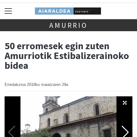
AMURRIO
50 erromesek egin zuten
Amurriotik Estibalizerainoko
bidea
Erredakzioa
2018ko maiatzaren 29a