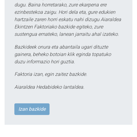
dugu. Baina horretarako, zure ekarpena ere
ezinbestekoa zaigu. Hori dela eta, gure edukien
hartzaile zaren horri eskatu nahi dizugu Aiaraldea
Ekintzen Faktoriako bazkide egiteko, zure
sustengua emateko, lanean jarraitu ahal izateko.
Bazkideek onura eta abantaila ugari dituzte
gainera, beheko botoian klik eginda topatuko
duzu informazio hori guztia.
Faktoria izan, egin zaitez bazkide.
Aiaraldea Hedabideko lantaldea.
Izan bazkide