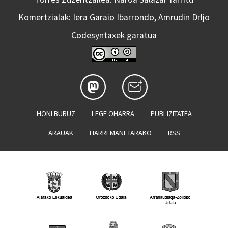
Komertzialak: Iera Garaio Ibarrondo, Amrudin Drljo
Codesyntaxek garatua
HONI BURUZ
LEGE OHARRA
PUBLIZITATEA
ARAUAK
HARREMANETARAKO
RSS