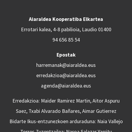
Aiaraldea Kooperatiba Elkartea
Errotari kalea, 4-8 pabilioia, Laudio 01400
94 656 85 54
Epostak
harremanak@aiaraldea.eus
erredakzioa@aiaraldea.eus
agenda@aiaraldea.eus
Erredakzioa: Maider Ramirez Martin, Aitor Aspuru
Saez, Txabi Alvarado Bañares, Aimar Gutierrez
Bidarte Ikus-entzunezkoen arduraduna: Naia Vallejo
Torres Zuzentzailea: Naroa Salazar Yarritu