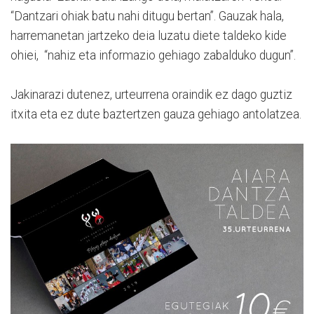
“Dantzari ohiak batu nahi ditugu bertan”. Gauzak hala,
harremanetan jartzeko deia luzatu diete taldeko kide
ohiei, “nahiz eta informazio gehiago zabalduko dugun”.
Jakinarazi dutenez, urteurrena oraindik ez dago guztiz
itxita eta ez dute baztertzen gauza gehiago antolatzea.