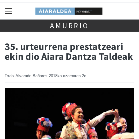
AMURRIO
35. urteurrena prestatzeari
ekin dio Aiara Dantza Taldeak
Txabi Alvarado Bañares
2018ko azaroaren 2a