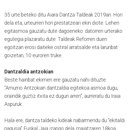
35 urte beteko ditu Aiara Dantza Taldeak 2019an. Hori
dela eta, urteurren hori prestatzeari ekin diote. Lehen
egitasmoa gauzatu dute dagoeneko: datorren urterako
egutegia plazaratu dute. Taldeak Reforren duen
egoitzan erosi daiteke ostiral arratsalde eta larunbat
goizetan, 10 euroren truke.
Dantzaldia antzokian
Beste hainbat ekimen ere gauzatu nahi dituzte.
“Amurrio Antzokian dantzaldia egitekoa asmoa dugu,
oraindik guztiz itxita ez dugun arren”, aurreratu du Iraia
Aspuruk.
Hala ere, dantza taldeko kideak nabarmendu du “ekitaldi
nagusia” Euskal Jaia izango dela, maiatzaren 18koa.