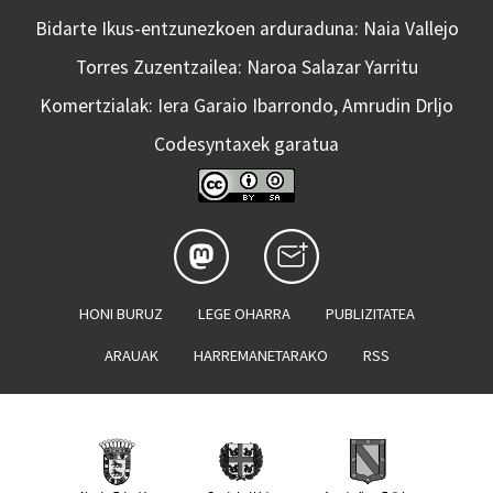
Bidarte Ikus-entzunezkoen arduraduna: Naia Vallejo
Torres Zuzentzailea: Naroa Salazar Yarritu
Komertzialak: Iera Garaio Ibarrondo, Amrudin Drljo
Codesyntaxek garatua
HONI BURUZ
LEGE OHARRA
PUBLIZITATEA
ARAUAK
HARREMANETARAKO
RSS