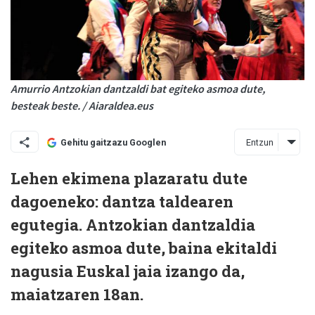
Amurrio Antzokian dantzaldi bat egiteko asmoa dute,
besteak beste. / Aiaraldea.eus
Entzun
Gehitu gaitzazu Googlen
Lehen ekimena plazaratu dute
dagoeneko: dantza taldearen
egutegia. Antzokian dantzaldia
egiteko asmoa dute, baina ekitaldi
nagusia Euskal jaia izango da,
maiatzaren 18an.