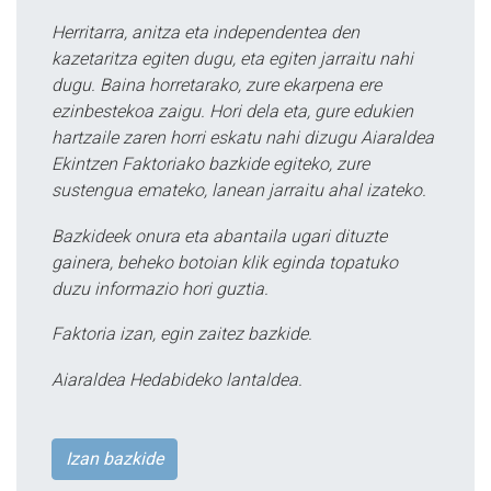
Herritarra, anitza eta independentea den
kazetaritza egiten dugu, eta egiten jarraitu nahi
dugu. Baina horretarako, zure ekarpena ere
ezinbestekoa zaigu. Hori dela eta, gure edukien
hartzaile zaren horri eskatu nahi dizugu Aiaraldea
Ekintzen Faktoriako bazkide egiteko, zure
sustengua emateko, lanean jarraitu ahal izateko.
Bazkideek onura eta abantaila ugari dituzte
gainera, beheko botoian klik eginda topatuko
duzu informazio hori guztia.
Faktoria izan, egin zaitez bazkide.
Aiaraldea Hedabideko lantaldea.
Izan bazkide