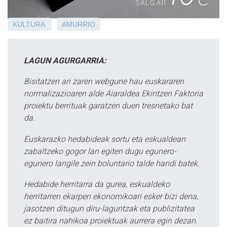
KULTURA
AMURRIO
LAGUN AGURGARRIA:
Bisitatzen ari zaren webgune hau euskararen
normalizazioaren alde Aiaraldea Ekintzen Faktoria
proiektu berrituak garatzen duen tresnetako bat
da.
Euskarazko hedabideak sortu eta eskualdean
zabaltzeko gogor lan egiten dugu egunero-
egunero langile zein boluntario talde handi batek.
Hedabide herritarra da gurea, eskualdeko
herritarren ekarpen ekonomikoari esker bizi dena,
jasotzen ditugun diru-laguntzak eta publizitatea
ez baitira nahikoa proiektuak aurrera egin dezan.