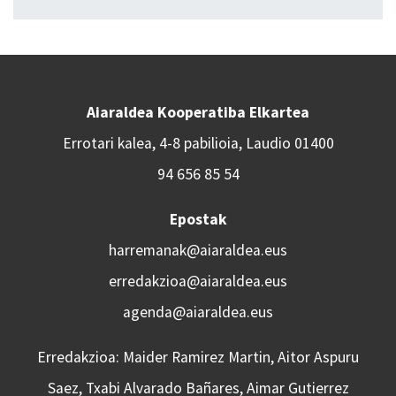
Aiaraldea Kooperatiba Elkartea
Errotari kalea, 4-8 pabilioia, Laudio 01400
94 656 85 54
Epostak
harremanak@aiaraldea.eus
erredakzioa@aiaraldea.eus
agenda@aiaraldea.eus
Erredakzioa: Maider Ramirez Martin, Aitor Aspuru
Saez, Txabi Alvarado Bañares, Aimar Gutierrez