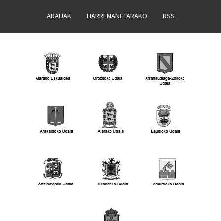
ARAUAK
HARREMANETARAKO
RSS