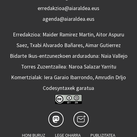
erredakzioa@aiaraldea.eus
agenda@aiaraldea.eus
Erredakzioa: Maider Ramirez Martin, Aitor Aspuru
Saez, Txabi Alvarado Bañares, Aimar Gutierrez
Bidarte Ikus-entzunezkoen arduraduna: Naia Vallejo
Torres Zuzentzailea: Naroa Salazar Yarritu
Komertzialak: Iera Garaio Ibarrondo, Amrudin Drljo
Codesyntaxek garatua
HONI BURUZ
LEGE OHARRA
PUBLIZITATEA