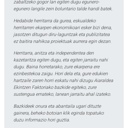
zabaltzeko gogor lan egiten dugu egunero-
egunero langile zein boluntario talde handi batek.
Hedabide herritarra da gurea, eskualdeko
herritarren ekarpen ekonomikoari esker bizi dena,
jasotzen ditugun diru-laguntzak eta publizitatea
ez baitira nahikoa proiektuak aurrera egin dezan.
Herritarra, anitza eta independentea den
kazetaritza egiten dugu, eta egiten jarraitu nahi
dugu. Baina horretarako, zure ekarpena ere
ezinbestekoa zaigu. Hori dela eta, gure edukien
hartzaile zaren horri eskatu nahi dizugu Aiaraldea
Ekintzen Faktoriako bazkide egiteko, zure
sustengua emateko, lanean jarraitu ahal izateko.
Bazkideek onura eta abantaila ugari dituzte
gainera, beheko botoian klik eginda topatuko
duzu informazio hori guztia.