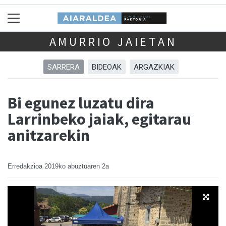
AMURRIO JAIETAN
SARRERA
BIDEOAK
ARGAZKIAK
Bi egunez luzatu dira
Larrinbeko jaiak, egitarau
anitzarekin
Erredakzioa
2019ko abuztuaren 2a