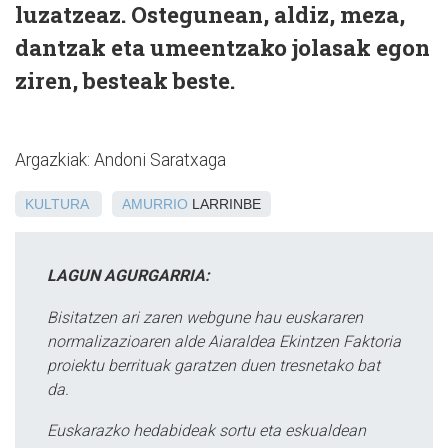
luzatzeaz. Ostegunean, aldiz, meza,
dantzak eta umeentzako jolasak egon
ziren, besteak beste.
Argazkiak: Andoni Saratxaga
KULTURA
AMURRIO
LARRINBE
LAGUN AGURGARRIA:
Bisitatzen ari zaren webgune hau euskararen
normalizazioaren alde Aiaraldea Ekintzen Faktoria
proiektu berrituak garatzen duen tresnetako bat
da.
Euskarazko hedabideak sortu eta eskualdean