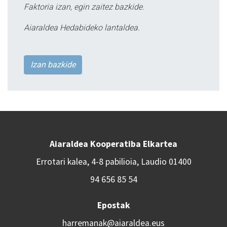
Faktoria izan, egin zaitez bazkide.
Aiaraldea Hedabideko lantaldea.
Izan bazkide
Aiaraldea Kooperatiba Elkartea
Errotari kalea, 4-8 pabilioia, Laudio 01400
94 656 85 54
Epostak
harremanak@aiaraldea.eus