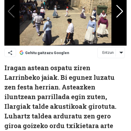
Entzun
Gehitu gaitzazu Googlen
Iragan astean ospatu ziren
Larrinbeko jaiak. Bi egunez luzatu
zen festa herrian. Asteazken
iluntzean parrillada egin zuten,
Ilargiak talde akustikoak girotuta.
Luhartz taldea arduratu zen gero
giroa goizeko ordu txikietara arte