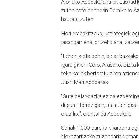
Aloriako Apodaka anaiek Euskadik
zuten astelehenean Gernikako Azo
hautatu zuten.
Hori erabakitzeko, ustiategiek e
jasangarriena lortzeko analizatze
"Lehenik eta behin, belar-bazkako
igaro ginen. Gero, Arabako, Bizka
teknikariak bertaratu ziren azien
Juan Mari Apodakak.
"Gure belar-bazka ez da ezberdina
dugun. Horrez gain, saiatzen gara
erabilita", erantsi du Apodakak.
Sariak 1.000 euroko ekarpena egi
Nekazaritzako zuzendariak eman zi