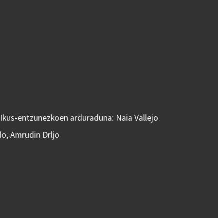
 Ikus-entzunezkoen arduraduna: Naia Vallejo
do, Amrudin Drljo