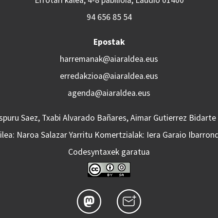
Errotari kalea, 4-8 pabilioia, Laudio 01400
94 656 85 54
Epostak
harremanak@aiaraldea.eus
erredakzioa@aiaraldea.eus
agenda@aiaraldea.eus
Aspuru Saez, Txabi Alvarado Bañares, Aimar Gutierrez Bidarte
lea: Naroa Salazar Yarritu Komertzialak: Iera Garaio Ibarron
Codesyntaxek garatua