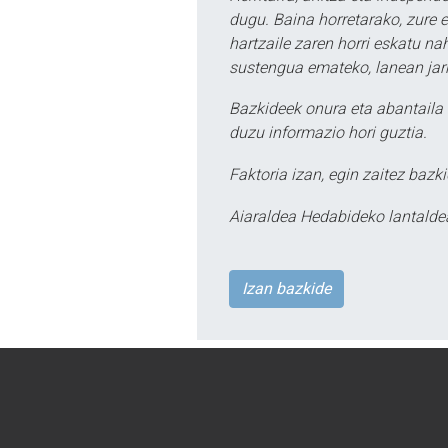
dugu. Baina horretarako, zure e
hartzaile zaren horri eskatu na
sustengua emateko, lanean jarr
Bazkideek onura eta abantaila 
duzu informazio hori guztia.
Faktoria izan, egin zaitez bazki
Aiaraldea Hedabideko lantalde
Izan bazkide