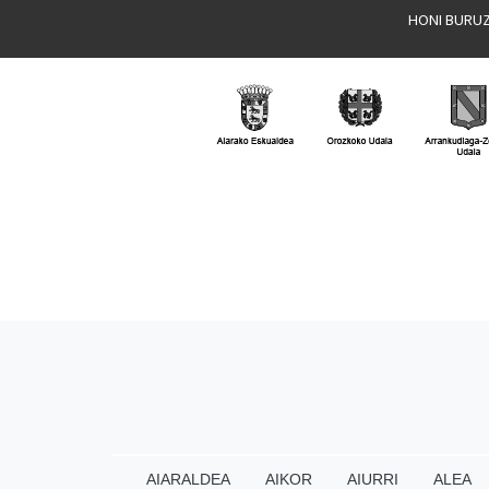
HONI BURU
AIARALDEA
AIKOR
AIURRI
ALEA