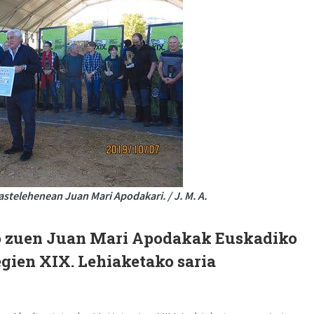
stelehenean Juan Mari Apodakari. / J. M. A.
o zuen Juan Mari Apodakak Euskadiko
gien XIX. Lehiaketako saria