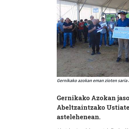
Gernikako azokan eman zioten saria a
Gernikako Azokan jas
Abeltzaintzako Ustiate
astelehenean.