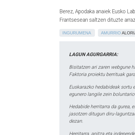
Berez, Apodaka anaiek Eusko Labe
Frantsesean saltzen dituzte arraz
INGURUMENA
AMURRIO
ALORI
LAGUN AGURGARRIA:
Bisitatzen ari zaren webgune h
Faktoria proiektu berrituak gar
Euskarazko hedabideak sortu e
egunero langile zein boluntario
Hedabide herritarra da gurea, 
jasotzen ditugun diru-laguntzak
dezan.
Herritarra, anitza eta independe