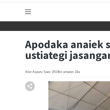
Apodaka anaiek s
ustiategi jasanga
Aitor Aspuru Saez
2019ko urriaren 10a