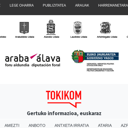
Z
LEGE OHARRA
PUBLIZITATEA
ARAUAK
HARREMANETAR
Gertuko informazioa, euskaraz
AMEZTI
ANBOTO
ANTXETA IRRATIA
ATARIA
AZP