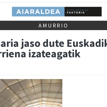
AMURRIO
aria jaso dute Euskadi
rriena izateagatik