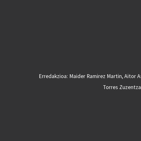
Erredakzioa: Maider Ramirez Martin, Aitor 
Torres Zuzentzai