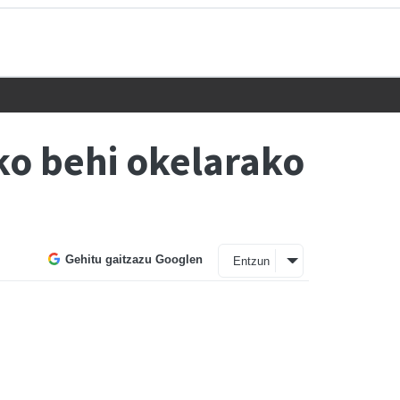
ko behi okelarako
Gehitu gaitzazu Googlen
Entzun