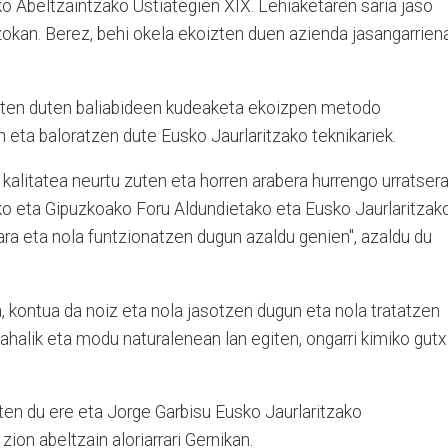
o Abeltzaintzako Ustiategien XIX. Lehiaketaren saria jaso
kan. Berez, behi okela ekoizten duen azienda jasangarrien
giten duten baliabideen kudeaketa ekoizpen metodo
n eta baloratzen dute Eusko Jaurlaritzako teknikariek.
 kalitatea neurtu zuten eta horren arabera hurrengo urratser
iko eta Gipuzkoako Foru Aldundietako eta Eusko Jaurlaritzak
dara eta nola funtzionatzen dugun azaldu genien", azaldu du
, kontua da noiz eta nola jasotzen dugun eta nola tratatzen
 ahalik eta modu naturalenean lan egiten, ongarri kimiko gutx
ten du ere eta Jorge Garbisu Eusko Jaurlaritzako
on abeltzain aloriarrari Gernikan.