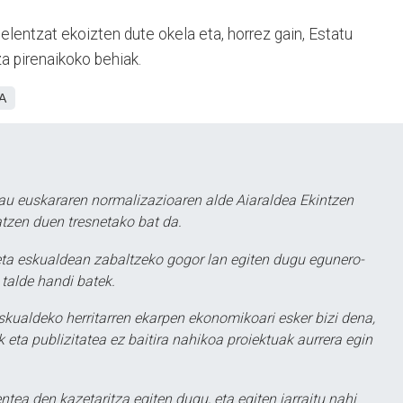
lentzat ekoizten dute okela eta, horrez gain, Estatu
a pirenaikoko behiak.
A
au euskararen normalizazioaren alde Aiaraldea Ekintzen
atzen duen tresnetako bat da.
ta eskualdean zabaltzeko gogor lan egiten dugu egunero-
 talde handi batek.
eskualdeko herritarren ekarpen ekonomikoari esker bizi dena,
 eta publizitatea ez baitira nahikoa proiektuak aurrera egin
ntea den kazetaritza egiten dugu, eta egiten jarraitu nahi