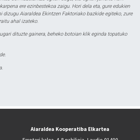
karpena ere ezinbestekoa zaigu. Hori dela eta, gure edukien
hi dizugu Aiaraldea Ekintzen Faktoriako bazkide egiteko, zure
aitu ahal izateko.
ugari dituzte gainera, beheko botoian klik eginda topatuko
de.
a.
Aiaraldea Kooperatiba Elkartea