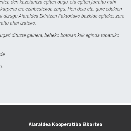
ntea den kazetaritza egiten dugu, eta egiten jarraitu nahi
karpena ere ezinbestekoa zaigu. Hori dela eta, gure edukien
hi dizugu Aiaraldea Ekintzen Faktoriako bazkide egiteko, zure
aitu ahal izateko.
ugari dituzte gainera, beheko botoian klik eginda topatuko
de.
a.
Aiaraldea Kooperatiba Elkartea