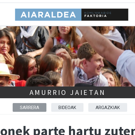
AMURRIO JAIETAN
SARRERA
BIDEOAK
ARGAZKIAK
onek parte hartu zute