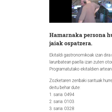
Hamarnaka persona hu
jaiak ospatzera.
Ekitaldi gastronomikoak izan dira 
larunbatean paella izan zuten otor
Programatutako ekitaldien artean
Zozketaren zenbaki sarituak hurr
deitu behar dute:
1. saria: 0494
2. saria: 0103
3. saria: 0328