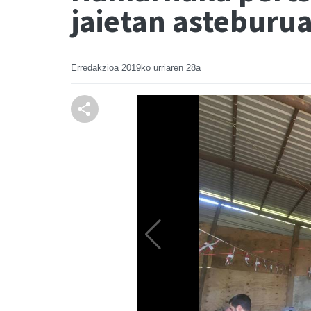
jaietan asteburu
Erredakzioa
2019ko urriaren 28a