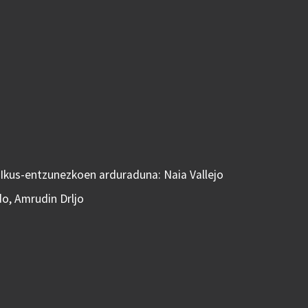
 Ikus-entzunezkoen arduraduna: Naia Vallejo
do, Amrudin Drljo