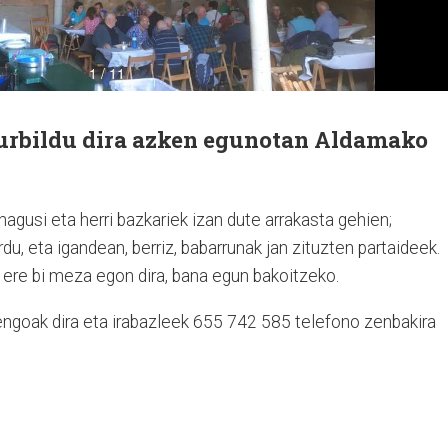
rbildu dira azken egunotan Aldamako
nagusi eta herri bazkariek izan dute arrakasta gehien;
du, eta igandean, berriz, babarrunak jan zituzten partaideek.
 ere bi meza egon dira, bana egun bakoitzeko.
engoak dira eta irabazleek 655 742 585 telefono zenbakira