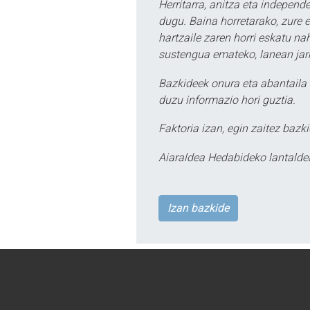
Herritarra, anitza eta independe
dugu. Baina horretarako, zure e
hartzaile zaren horri eskatu na
sustengua emateko, lanean jarr
Bazkideek onura eta abantaila 
duzu informazio hori guztia.
Faktoria izan, egin zaitez bazki
Aiaraldea Hedabideko lantalde
Izan bazkide