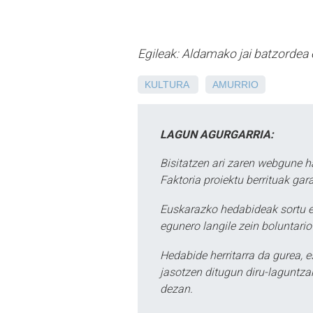
Egileak: Aldamako jai batzordea 
KULTURA
AMURRIO
LAGUN AGURGARRIA:
Bisitatzen ari zaren webgune h
Faktoria proiektu berrituak gar
Euskarazko hedabideak sortu e
egunero langile zein boluntario
Hedabide herritarra da gurea, 
jasotzen ditugun diru-laguntzak
dezan.