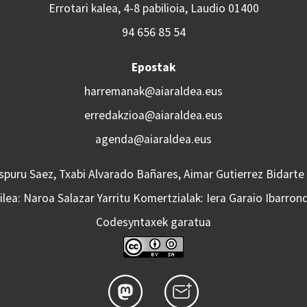
Errotari kalea, 4-8 pabilioia, Laudio 01400
94 656 85 54
Epostak
harremanak@aiaraldea.eus
erredakzioa@aiaraldea.eus
agenda@aiaraldea.eus
Aspuru Saez, Txabi Alvarado Bañares, Aimar Gutierrez Bidarte
lea: Naroa Salazar Yarritu Komertzialak: Iera Garaio Ibarron
Codesyntaxek garatua