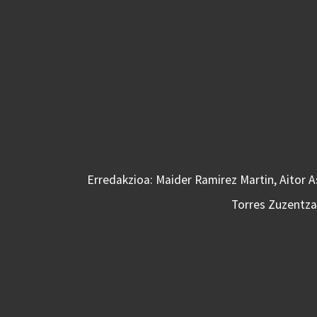
Erredakzioa: Maider Ramirez Martin, Aitor 
Torres Zuzentzai