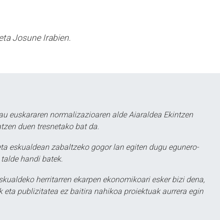
eta Josune Irabien.
au euskararen normalizazioaren alde Aiaraldea Ekintzen
atzen duen tresnetako bat da.
ta eskualdean zabaltzeko gogor lan egiten dugu egunero-
 talde handi batek.
eskualdeko herritarren ekarpen ekonomikoari esker bizi dena,
 eta publizitatea ez baitira nahikoa proiektuak aurrera egin