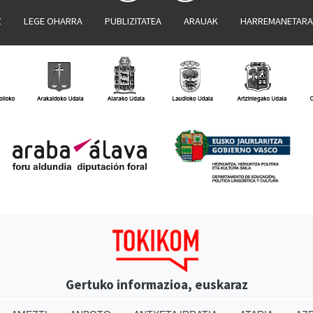
Z
LEGE OHARRA
PUBLIZITATEA
ARAUAK
HARREMANETAR
Gertuko informazioa, euskaraz