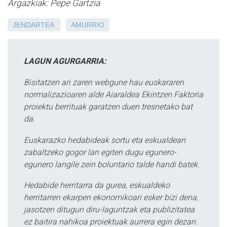
Argazkiak: Pepe Gartzia
JENDARTEA
AMURRIO
LAGUN AGURGARRIA:
Bisitatzen ari zaren webgune hau euskararen
normalizazioaren alde Aiaraldea Ekintzen Faktoria
proiektu berrituak garatzen duen tresnetako bat
da.
Euskarazko hedabideak sortu eta eskualdean
zabaltzeko gogor lan egiten dugu egunero-
egunero langile zein boluntario talde handi batek.
Hedabide herritarra da gurea, eskualdeko
herritarren ekarpen ekonomikoari esker bizi dena,
jasotzen ditugun diru-laguntzak eta publizitatea
ez baitira nahikoa proiektuak aurrera egin dezan.