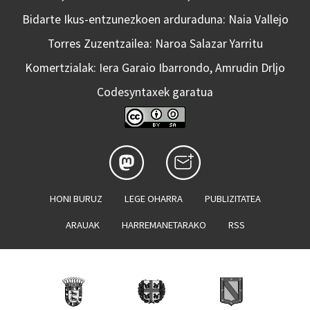
Bidarte Ikus-entzunezkoen arduraduna: Naia Vallejo
Torres Zuzentzailea: Naroa Salazar Yarritu
Komertzialak: Iera Garaio Ibarrondo, Amrudin Drljo
Codesyntaxek garatua
HONI BURUZ
LEGE OHARRA
PUBLIZITATEA
ARAUAK
HARREMANETARAKO
RSS