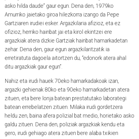
asko hilda daude” gaur egun. Dena den, 1979ko
Amurriko jaietako giroa hilezkorra izango da Pepe
Gartziaren irudiei esker. Argazkilaria afizioz, eta ez
ofizioz, herriko hainbat jai eta kirol ekintzei ere
argazkiak atera dizkie Gartziak hainbat hamarkadetan
zehar. Dena den, gaur egun argazkilaritzatik ia
erretiratuta dagoela aitortzen du, “edonork atera ahal
ditu argazkiak gaur egun”.
Nahiz eta irudi hauek 70eko hamarkadakoak izan,
argazki gehienak 80ko eta 90eko hamarkadetan atera
zituen, eta bere lonja batean prestatutako laborategi
batean errebelatzen zituen. Milaka irudi gordetzera
heldu zen, baina afera polizial bat medio, horietako asko
galdu zituen. Dena den, poliziak argazkiak kendu eta
gero, irudi gehiago atera zituen bere alaba txikien