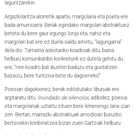
laguntzarekin.
Argazkilaritza alorretik aparte, margolaria eta poeta ere
bada amurrioarra. Berak egindako margolan abstraktuez
beteta du bere gaur egungo lonja eta, nahiz eta
margolan bat ere ez duela saldu aitortu, “lagungarria”
dela dio. Tamaina askotariko koadroak ditu, baina
helburu komunikatibo konkreturik ez dutela gehitu du
ere, “nire koadro bat ikusten baduzu eta gustatzen
bazaizu, bere funtzioa bete du dagoeneko”.
Poesiari dagokionez, berak editatutako liburuak ere
argitaratu ditu.
Inundado de silencios
, adibidez, poesia
eta margolanak uztartu zituen bere lehenengo lana izan
zen. Bertan, marrazki abstraktuak amodioari buruzko
bertsoekin konbinatzea bizan zuen Gartziak helburu.