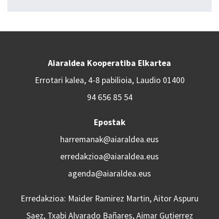
Aiaraldea Kooperatiba Elkartea
Errotari kalea, 4-8 pabilioia, Laudio 01400
94 656 85 54
Epostak
harremanak@aiaraldea.eus
erredakzioa@aiaraldea.eus
agenda@aiaraldea.eus
Erredakzioa: Maider Ramirez Martin, Aitor Aspuru
Saez, Txabi Alvarado Bañares, Aimar Gutierrez