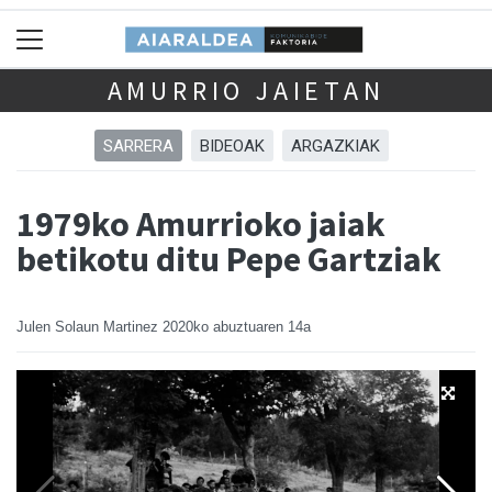
AMURRIO JAIETAN
SARRERA
BIDEOAK
ARGAZKIAK
1979ko Amurrioko jaiak
betikotu ditu Pepe Gartziak
Julen Solaun Martinez
2020ko abuztuaren 14a