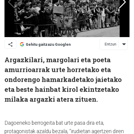
Entzun
Gehitu gaitzazu Googlen
Argazkilari, margolari eta poeta
amurrioarrak urte horretako eta
ondorengo hamarkadetako jaietako
eta beste hainbat kirol ekintzetako
milaka argazki atera zituen.
Dagoeneko berrogeita bat urte pasa dira eta,
protagonistak azaldu bezala, “irudietan agertzen diren