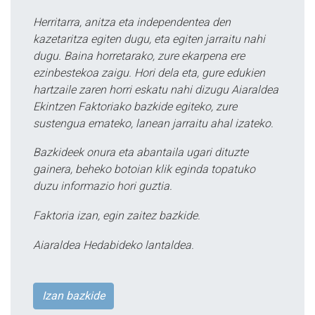
Herritarra, anitza eta independentea den
kazetaritza egiten dugu, eta egiten jarraitu nahi
dugu. Baina horretarako, zure ekarpena ere
ezinbestekoa zaigu. Hori dela eta, gure edukien
hartzaile zaren horri eskatu nahi dizugu Aiaraldea
Ekintzen Faktoriako bazkide egiteko, zure
sustengua emateko, lanean jarraitu ahal izateko.
Bazkideek onura eta abantaila ugari dituzte
gainera, beheko botoian klik eginda topatuko
duzu informazio hori guztia.
Faktoria izan, egin zaitez bazkide.
Aiaraldea Hedabideko lantaldea.
Izan bazkide