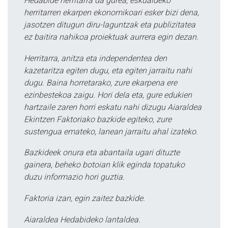
Hedabide herritarra da gurea, eskualdeko
herritarren ekarpen ekonomikoari esker bizi dena,
jasotzen ditugun diru-laguntzak eta publizitatea
ez baitira nahikoa proiektuak aurrera egin dezan.
Herritarra, anitza eta independentea den
kazetaritza egiten dugu, eta egiten jarraitu nahi
dugu. Baina horretarako, zure ekarpena ere
ezinbestekoa zaigu. Hori dela eta, gure edukien
hartzaile zaren horri eskatu nahi dizugu Aiaraldea
Ekintzen Faktoriako bazkide egiteko, zure
sustengua emateko, lanean jarraitu ahal izateko.
Bazkideek onura eta abantaila ugari dituzte
gainera, beheko botoian klik eginda topatuko
duzu informazio hori guztia.
Faktoria izan, egin zaitez bazkide.
Aiaraldea Hedabideko lantaldea.