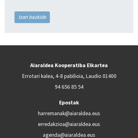
Izan bazkide
Aiaraldea Kooperatiba Elkartea
Errotari kalea, 4-8 pabilioia, Laudio 01400
94 656 85 54
Epostak
harremanak@aiaraldea.eus
erredakzioa@aiaraldea.eus
agenda@aiaraldea.eus