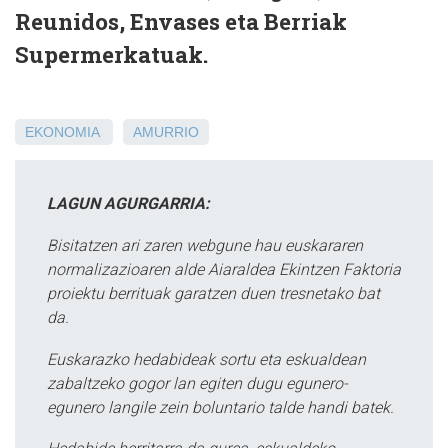
Reunidos, Envases eta Berriak
Supermerkatuak.
EKONOMIA
AMURRIO
LAGUN AGURGARRIA:
Bisitatzen ari zaren webgune hau euskararen
normalizazioaren alde Aiaraldea Ekintzen Faktoria
proiektu berrituak garatzen duen tresnetako bat
da.
Euskarazko hedabideak sortu eta eskualdean
zabaltzeko gogor lan egiten dugu egunero-
egunero langile zein boluntario talde handi batek.