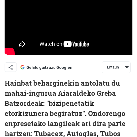
Entzun
Gehitu gaitzazu Googlen
Hainbat beharginekin antolatu du
mahai-ingurua Aiaraldeko Greba
Batzordeak: "bizipenetatik
etorkizunera begiratuz". Ondorengo
enpresetako langileak ari dira parte
hartzen: Tubacex, Autoglas, Tubos