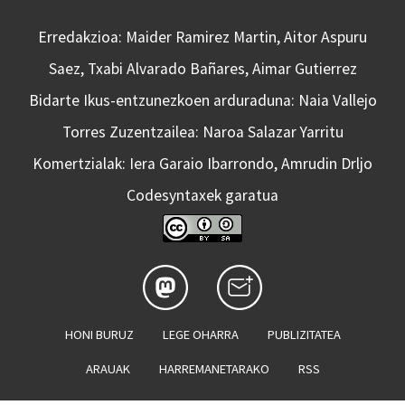
Erredakzioa: Maider Ramirez Martin, Aitor Aspuru
Saez, Txabi Alvarado Bañares, Aimar Gutierrez
Bidarte Ikus-entzunezkoen arduraduna: Naia Vallejo
Torres Zuzentzailea: Naroa Salazar Yarritu
Komertzialak: Iera Garaio Ibarrondo, Amrudin Drljo
Codesyntaxek garatua
HONI BURUZ
LEGE OHARRA
PUBLIZITATEA
ARAUAK
HARREMANETARAKO
RSS