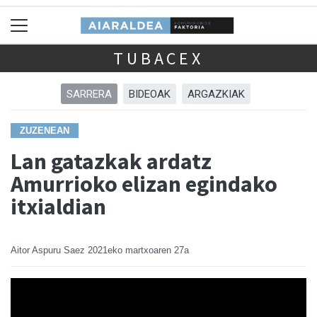
TUBACEX
SARRERA
BIDEOAK
ARGAZKIAK
ZUZENEAN
Lan gatazkak ardatz
Amurrioko elizan egindako
itxialdian
Aitor Aspuru Saez
2021eko martxoaren 27a