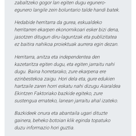
zabaltzeko gogor lan egiten dugu egunero-
egunero langile zein boluntario talde handi batek.
Hedabide herritarra da gurea, eskualdeko
herritarren ekarpen ekonomikoari esker bizi dena,
jasotzen ditugun diru-laguntzak eta publizitatea
ez baitira nahikoa proiektuak aurrera egin dezan.
Herritarra, anitza eta independentea den
kazetaritza egiten dugu, eta egiten jarraitu nahi
dugu. Baina horretarako, zure ekarpena ere
ezinbestekoa zaigu. Hori dela eta, gure edukien
hartzaile zaren horri eskatu nahi dizugu Aiaraldea
Ekintzen Faktoriako bazkide egiteko, zure
sustengua emateko, lanean jarraitu ahal izateko.
Bazkideek onura eta abantaila ugari dituzte
gainera, beheko botoian klik eginda topatuko
duzu informazio hori guztia.