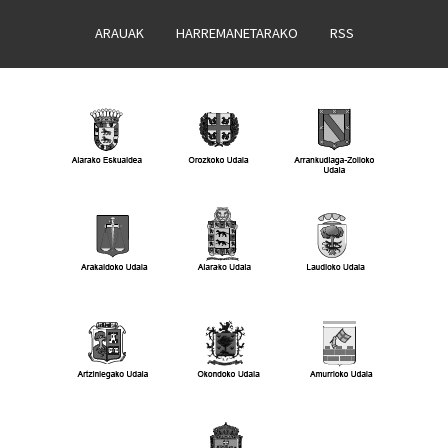
ARAUAK
HARREMANETARAKO
RSS