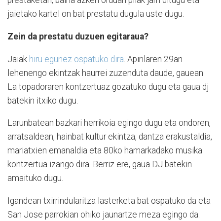
prestaketan, baina azken orduan pilak jarri ditugu eta
jaietako kartel on bat prestatu dugula uste dugu.
Zein da prestatu duzuen egitaraua?
Jaiak
hiru egunez ospatuko dira
. Apirilaren 29an
lehenengo ekintzak haurrei zuzenduta daude, gauean
La topadoraren kontzertuaz gozatuko dugu eta gaua dj
batekin itxiko dugu.
Larunbatean bazkari herrikoia egingo dugu eta ondoren,
arratsaldean, hainbat kultur ekintza, dantza erakustaldia,
mariatxien emanaldia eta 80ko hamarkadako musika
kontzertua izango dira. Berriz ere, gaua DJ batekin
amaituko dugu.
Igandean txirrindularitza lasterketa bat ospatuko da eta
San Jose parrokian ohiko jaunartze meza egingo da.