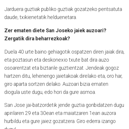
Jarduera guztiak publiko guztiak gozatzeko pentsatuta
daude, txikienetatik helduenetara.
Zer ematen diete San Joseko jaiek auzoari?
Zergatik dira beharrezkoak?
Duela 40 urte baino gehiagotik ospatzen diren jaiak dira,
eta poztasun eta deskonexio txute bat dira auzo
osoarentzat eta biztanle guztientzat. Jendeak gogoz
hartzen ditu, lehenengo jaietakoak direlako eta, oro har,
giro aparta sortzen delako. Auzoari bizia ematen
diogula uste dugu, edo hori da gure asmoa.
San Jose jai-batzordetik jende guztia gonbidatzen dugu
apirilaren 29 eta 30ean eta maiatzaren 1ean auzora
hurbildu eta gure jaiez gozatzera. Giro ederra izango