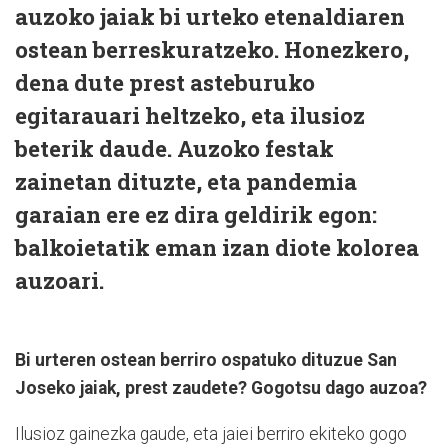
auzoko jaiak bi urteko etenaldiaren
ostean berreskuratzeko. Honezkero,
dena dute prest asteburuko
egitarauari heltzeko, eta ilusioz
beterik daude. Auzoko festak
zainetan dituzte, eta pandemia
garaian ere ez dira geldirik egon:
balkoietatik eman izan diote kolorea
auzoari.
Bi urteren ostean berriro ospatuko dituzue San
Joseko jaiak, prest zaudete? Gogotsu dago auzoa?
Ilusioz gainezka gaude, eta jaiei berriro ekiteko gogo