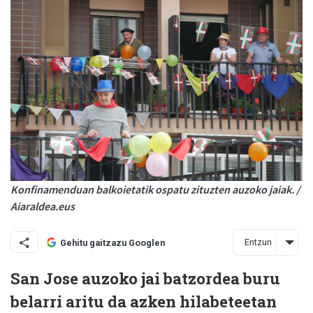
Konfinamenduan balkoietatik ospatu zituzten auzoko jaiak. /
Aiaraldea.eus
Entzun
Gehitu gaitzazu Googlen
San Jose auzoko jai batzordea buru
belarri aritu da azken hilabeteetan