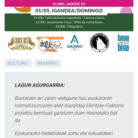
KULTURA
AMURRIO
LAGUN AGURGARRIA:
Bisitatzen ari zaren webgune hau euskararen
normalizazioaren alde Aiaraldea Ekintzen Faktoria
proiektu berrituak garatzen duen tresnetako bat
da.
Euskarazko hedabideak sortu eta eskualdean