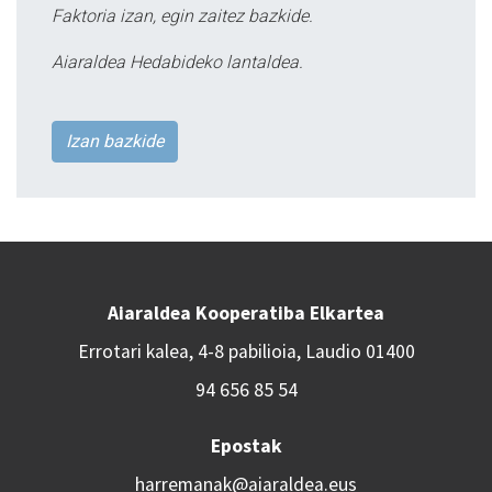
Faktoria izan, egin zaitez bazkide.
Aiaraldea Hedabideko lantaldea.
Izan bazkide
Aiaraldea Kooperatiba Elkartea
Errotari kalea, 4-8 pabilioia, Laudio 01400
94 656 85 54
Epostak
harremanak@aiaraldea.eus