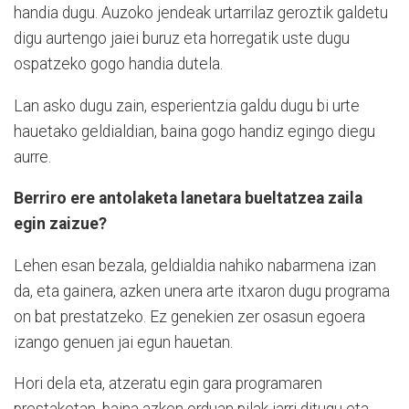
handia dugu. Auzoko jendeak urtarrilaz geroztik galdetu
digu aurtengo jaiei buruz eta horregatik uste dugu
ospatzeko gogo handia dutela.
Lan asko dugu zain, esperientzia galdu dugu bi urte
hauetako geldialdian, baina gogo handiz egingo diegu
aurre.
Berriro ere antolaketa lanetara bueltatzea zaila
egin zaizue?
Lehen esan bezala, geldialdia nahiko nabarmena izan
da, eta gainera, azken unera arte itxaron dugu programa
on bat prestatzeko. Ez genekien zer osasun egoera
izango genuen jai egun hauetan.
Hori dela eta, atzeratu egin gara programaren