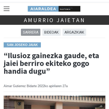
AMURRIO JAIETAN
SARRERA
BIDEOAK
ARGAZKIAK
SAN JOSEKO JAIAK
“Ilusioz gainezka gaude, eta
jaiei berriro ekiteko gogo
handia dugu”
Aimar Gutierrez Bidarte
2022ko apirilaren 27a