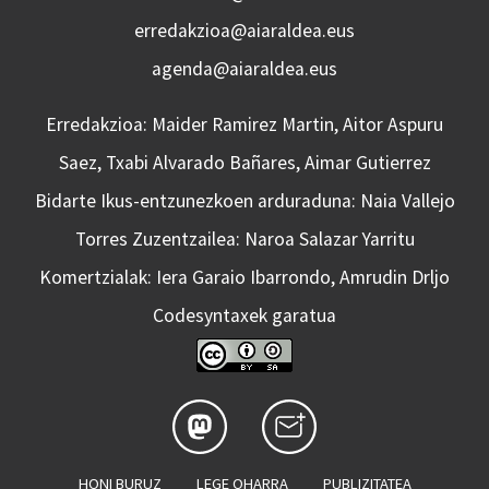
erredakzioa@aiaraldea.eus
agenda@aiaraldea.eus
Erredakzioa: Maider Ramirez Martin, Aitor Aspuru
Saez, Txabi Alvarado Bañares, Aimar Gutierrez
Bidarte Ikus-entzunezkoen arduraduna: Naia Vallejo
Torres Zuzentzailea: Naroa Salazar Yarritu
Komertzialak: Iera Garaio Ibarrondo, Amrudin Drljo
Codesyntaxek garatua
HONI BURUZ
LEGE OHARRA
PUBLIZITATEA