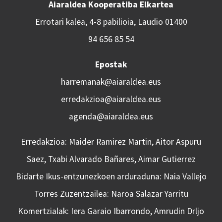
Aiaraldea Kooperatiba Elkartea
Errotari kalea, 4-8 pabilioia, Laudio 01400
94 656 85 54
Epostak
harremanak@aiaraldea.eus
erredakzioa@aiaraldea.eus
agenda@aiaraldea.eus
Erredakzioa: Maider Ramirez Martin, Aitor Aspuru
Saez, Txabi Alvarado Bañares, Aimar Gutierrez
Bidarte Ikus-entzunezkoen arduraduna: Naia Vallejo
Torres Zuzentzailea: Naroa Salazar Yarritu
Komertzialak: Iera Garaio Ibarrondo, Amrudin Drljo