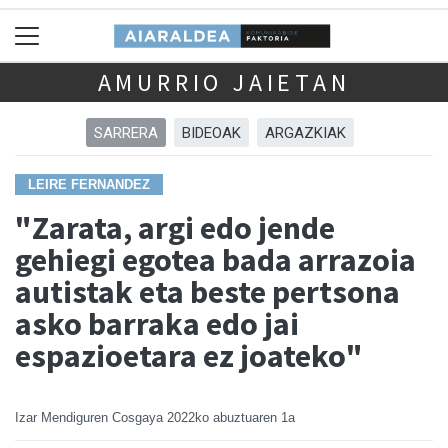
AMURRIO JAIETAN
SARRERA
BIDEOAK
ARGAZKIAK
LEIRE FERNANDEZ
"Zarata, argi edo jende
gehiegi egotea bada arrazoia
autistak eta beste pertsona
asko barraka edo jai
espazioetara ez joateko"
Izar Mendiguren Cosgaya
2022ko abuztuaren 1a