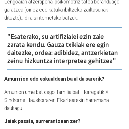
Lengoaian atzerapena, psikomotrizitatea beranduago
garatzea (oinez edo katuka ibiltzeko zailtasunak
dituzte)... dira sintometako batzuk.
"Esaterako, su artifizialei ezin zaie
zarata kendu. Gauza txikiak ere egin
daitezke, ordea: adibidez, antzerkietan
zeinu hizkuntza interpretea gehitzea"
Amurrrion edo eskualdean ba al da sarerik?
Amurrion ume bat dago, familia bat. Horregatik X
Sindrome Hauskorraren Elkartearekin harremana
daukagu.
Jaiak pasata, aurrerantzean zer?