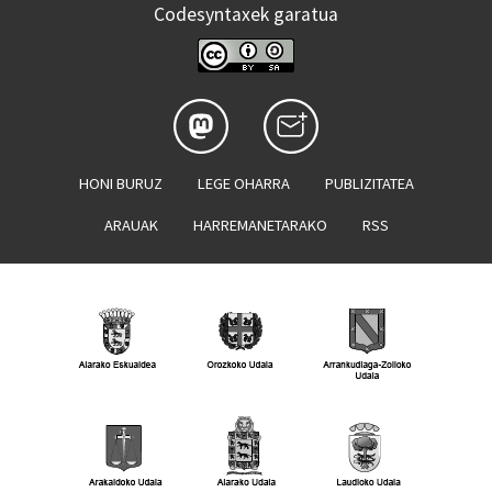
Codesyntaxek garatua
HONI BURUZ
LEGE OHARRA
PUBLIZITATEA
ARAUAK
HARREMANETARAKO
RSS