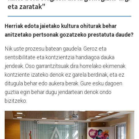
eta zaratak"
Herriak edota jaietako kultura ohiturak behar
anitzetako pertsonak gozatzeko prestatuta daude?
Nik uste prozesu batean gaudela. Geroz eta
sentsibilitate eta kontzientzia handiagoa dauka
jendeak. Oso garrantzitsuak dira horrelako ekimenak
kontziente izateko denok ez garela berdinak, eta ez
ditugula behar edo aukera berak. Gure esku dagoen
guztia egin behar dugu jendartean denok ondo
bizitzeko.