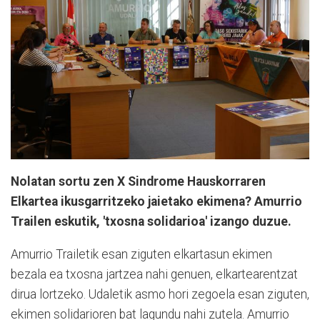
Nolatan sortu zen X Sindrome Hauskorraren
Elkartea ikusgarritzeko jaietako ekimena? Amurrio
Trailen eskutik, 'txosna solidarioa' izango duzue.
Amurrio Trailetik esan ziguten elkartasun ekimen
bezala ea txosna jartzea nahi genuen, elkartearentzat
dirua lortzeko. Udaletik asmo hori zegoela esan ziguten,
ekimen solidarioren bat lagundu nahi zutela. Amurrio