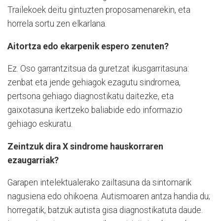
Trailekoek deitu gintuzten proposamenarekin, eta
horrela sortu zen elkarlana.
Aitortza edo ekarpenik espero zenuten?
Ez. Oso garrantzitsua da guretzat ikusgarritasuna:
zenbat eta jende gehiagok ezagutu sindromea,
pertsona gehiago diagnostikatu daitezke, eta
gaixotasuna ikertzeko baliabide edo informazio
gehiago eskuratu.
Zeintzuk dira X sindrome hauskorraren
ezaugarriak?
Garapen intelektualerako zailtasuna da sintomarik
nagusiena edo ohikoena. Autismoaren antza handia du;
horregatik, batzuk autista gisa diagnostikatuta daude.