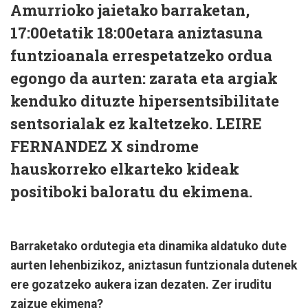
Amurrioko jaietako barraketan,
17:00etatik 18:00etara aniztasuna
funtzioanala errespetatzeko ordua
egongo da aurten: zarata eta argiak
kenduko dituzte hipersentsibilitate
sentsorialak ez kaltetzeko. LEIRE
FERNANDEZ X sindrome
hauskorreko elkarteko kideak
positiboki baloratu du ekimena.
Barraketako ordutegia eta dinamika aldatuko dute
aurten lehenbizikoz, aniztasun funtzionala dutenek
ere gozatzeko aukera izan dezaten. Zer iruditu
zaizue ekimena?