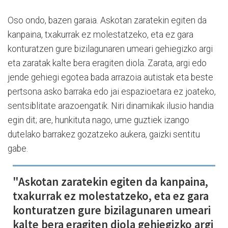
Oso ondo, bazen garaia. Askotan zaratekin egiten da
kanpaina, txakurrak ez molestatzeko, eta ez gara
konturatzen gure bizilagunaren umeari gehiegizko argi
eta zaratak kalte bera eragiten diola. Zarata, argi edo
jende gehiegi egotea bada arrazoia autistak eta beste
pertsona asko barraka edo jai espazioetara ez joateko,
sentsiblitate arazoengatik. Niri dinamikak ilusio handia
egin dit; are, hunkituta nago, ume guztiek izango
dutelako barrakez gozatzeko aukera, gaizki sentitu
gabe.
"Askotan zaratekin egiten da kanpaina,
txakurrak ez molestatzeko, eta ez gara
konturatzen gure bizilagunaren umeari
kalte bera eragiten diola gehiegizko argi