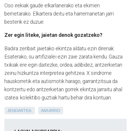
Oso irekiak gaude elkarlanerako eta ekimen
berrietarako. Elkartera deitu eta harremanetan jarri
besterik ez duzue.
Zer egin liteke, jaietan denok gozatzeko?
Badira zenbait jaietako ekintza aldatu ezin direnak.
Esaterako, su artifizialei ezin zaie zarata kendu. Gauza
txikiak ere egin daitezke, ordea; adibidez, antzerkietan
zeinu hizkuntza interpretea gehitzea. X sindrome
hauskorretik eta autismotik harago, garrantzitsua da
kontzertu edo antzerkietan gorrek ekintza jarraitu ahal
izatea: kolektibo guztiak hartu behar dira kontuan.
JENDARTEA
AMURRIO