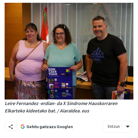
Leire Fernandez -erdian- da X Sindrome Hauskorraren
Elkarteko kideetako bat. / Aiaraldea. eus
Entzun
Gehitu gaitzazu Googlen