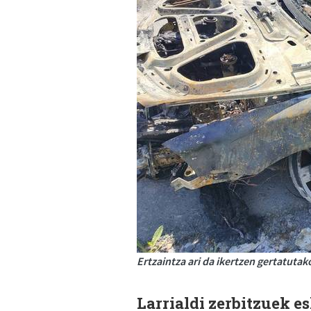
Ertzaintza ari da ikertzen gertatutak
Larrialdi zerbitzuek e