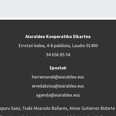
Aiaraldea Kooperatiba Elkartea
Errotari kalea, 4-8 pabilioia, Laudio 01400
94 656 85 54
Epostak
harremanak@aiaraldea.eus
erredakzioa@aiaraldea.eus
agenda@aiaraldea.eus
Aspuru Saez, Txabi Alvarado Bañares, Aimar Gutierrez Bidarte