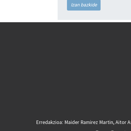
Izan bazkide
Erredakzioa: Maider Ramirez Martin, Aitor 