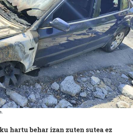
o.
sku hartu behar izan zuten sutea ez