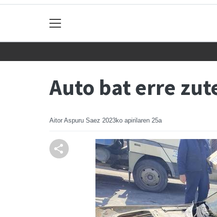
Auto bat erre zu
Aitor Aspuru Saez
2023ko apirilaren 25a