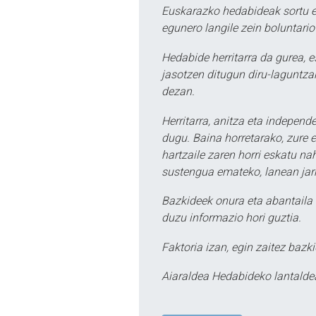
Euskarazko hedabideak sortu e
egunero langile zein boluntario
Hedabide herritarra da gurea, 
jasotzen ditugun diru-laguntzak
dezan.
Herritarra, anitza eta independe
dugu. Baina horretarako, zure e
hartzaile zaren horri eskatu na
sustengua emateko, lanean jarr
Bazkideek onura eta abantaila 
duzu informazio hori guztia.
Faktoria izan, egin zaitez bazki
Aiaraldea Hedabideko lantalde