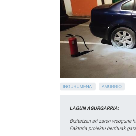
INGURUMENA
AMURRIO
LAGUN AGURGARRIA:
Bisitatzen ari zaren webgune h
Faktoria proiektu berrituak gar