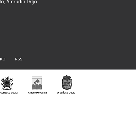
do, Amrudin Drljo
AKO
RSS