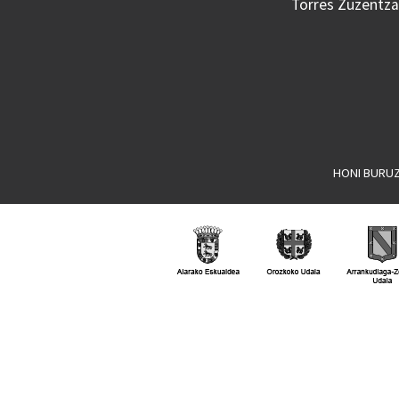
Torres Zuzentzai
HONI BURU