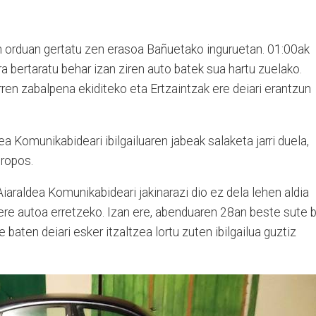
n orduan gertatu zen erasoa Bañuetako inguruetan. 01:00ak
ora bertaratu behar izan ziren auto batek sua hartu zuelako.
rren zabalpena ekiditeko eta Ertzaintzak ere deiari erantzun
dea Komunikabideari ibilgailuaren jabeak salaketa jarri duela,
propos.
Aiaraldea Komunikabideari jakinarazi dio ez dela lehen aldia
bere autoa erretzeko. Izan ere, abenduaren 28an beste sute 
 baten deiari esker itzaltzea lortu zuten ibilgailua guztiz