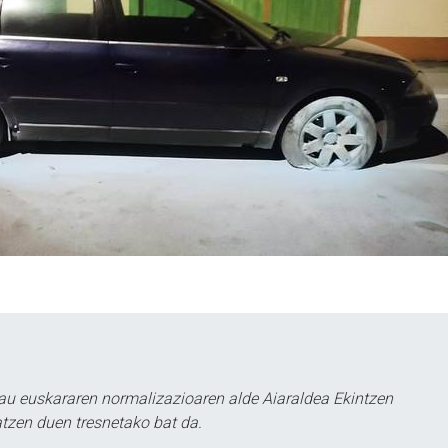
au euskararen normalizazioaren alde Aiaraldea Ekintzen
atzen duen tresnetako bat da.