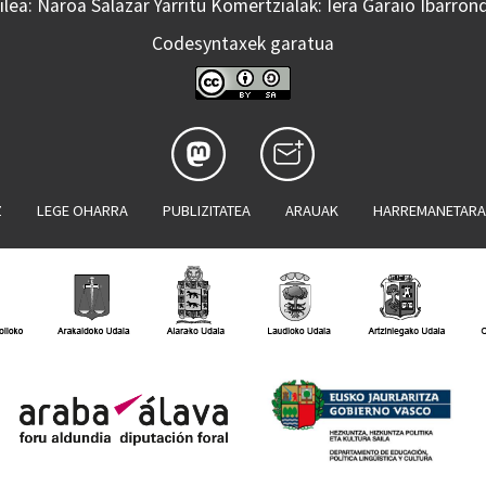
lea: Naroa Salazar Yarritu Komertzialak: Iera Garaio Ibarron
Codesyntaxek garatua
Z
LEGE OHARRA
PUBLIZITATEA
ARAUAK
HARREMANETAR