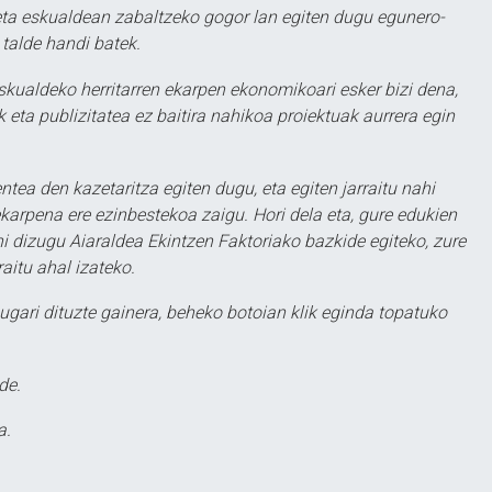
ta eskualdean zabaltzeko gogor lan egiten dugu egunero-
 talde handi batek.
eskualdeko herritarren ekarpen ekonomikoari esker bizi dena,
 eta publizitatea ez baitira nahikoa proiektuak aurrera egin
ntea den kazetaritza egiten dugu, eta egiten jarraitu nahi
karpena ere ezinbestekoa zaigu. Hori dela eta, gure edukien
hi dizugu Aiaraldea Ekintzen Faktoriako bazkide egiteko, zure
aitu ahal izateko.
ugari dituzte gainera, beheko botoian klik eginda topatuko
de.
a.