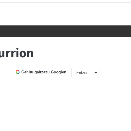
urrion
Gehitu gaitzazu Googlen
Entzun