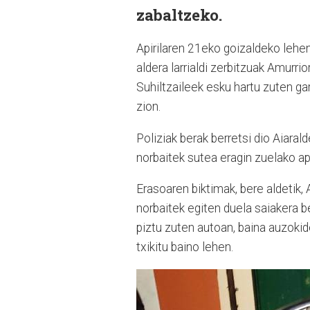
zabaltzeko.
Apirilaren 21eko goizaldeko lehe
aldera larrialdi zerbitzuak Amurri
Suhiltzaileek esku hartu zuten ga
zion.
Poliziak berak berretsi dio Aiaral
norbaitek sutea eragin zuelako a
Erasoaren biktimak, bere aldetik, 
norbaitek egiten duela saiakera 
piztu zuten autoan, baina auzokide
txikitu baino lehen.