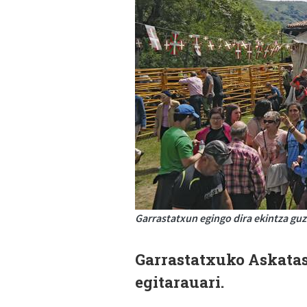
Garrastatxun egingo dira ekintza guzt
Garrastatxuko Askata
egitarauari.