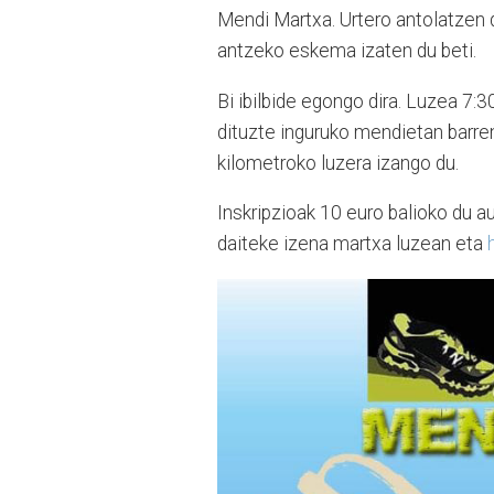
Mendi Martxa. Urtero antolatzen du
antzeko eskema izaten du beti.
Bi ibilbide egongo dira. Luzea 7:
dituzte inguruko mendietan barren
kilometroko luzera izango du.
Inskripzioak 10 euro balioko du au
daiteke izena martxa luzean eta