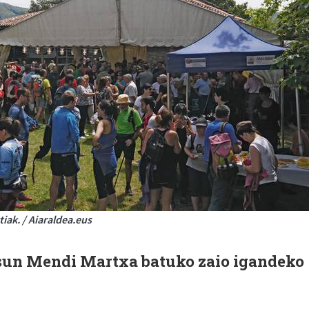
iak. / Aiaraldea.eus
sun Mendi Martxa batuko zaio igandeko