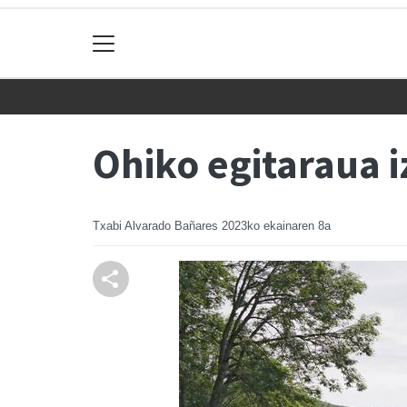
Ohiko egitaraua 
Txabi Alvarado Bañares
2023ko ekainaren 8a