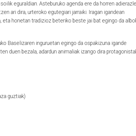
z soilik eguraldian. Asteburuko agenda ere da horren adierazle
en ari dira, urteroko egutegiari jarraiki. Iragan igandean
 eta honetan tradizioz beteriko beste jai bat egingo da albo
txuko Baselizaren inguruetan egingo da ospakizuna igande
uzten duen bezala, adardun animaliak izango dira protagonista
aza guztiak)