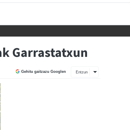
ak Garrastatxun
Gehitu gaitzazu Googlen
Entzun