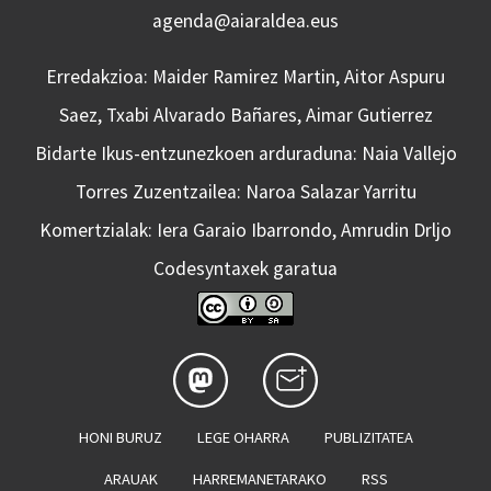
agenda@aiaraldea.eus
Erredakzioa: Maider Ramirez Martin, Aitor Aspuru
Saez, Txabi Alvarado Bañares, Aimar Gutierrez
Bidarte Ikus-entzunezkoen arduraduna: Naia Vallejo
Torres Zuzentzailea: Naroa Salazar Yarritu
Komertzialak: Iera Garaio Ibarrondo, Amrudin Drljo
Codesyntaxek garatua
HONI BURUZ
LEGE OHARRA
PUBLIZITATEA
ARAUAK
HARREMANETARAKO
RSS