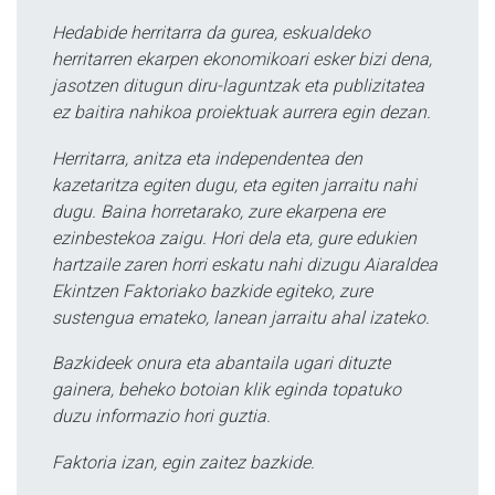
Hedabide herritarra da gurea, eskualdeko
herritarren ekarpen ekonomikoari esker bizi dena,
jasotzen ditugun diru-laguntzak eta publizitatea
ez baitira nahikoa proiektuak aurrera egin dezan.
Herritarra, anitza eta independentea den
kazetaritza egiten dugu, eta egiten jarraitu nahi
dugu. Baina horretarako, zure ekarpena ere
ezinbestekoa zaigu. Hori dela eta, gure edukien
hartzaile zaren horri eskatu nahi dizugu Aiaraldea
Ekintzen Faktoriako bazkide egiteko, zure
sustengua emateko, lanean jarraitu ahal izateko.
Bazkideek onura eta abantaila ugari dituzte
gainera, beheko botoian klik eginda topatuko
duzu informazio hori guztia.
Faktoria izan, egin zaitez bazkide.