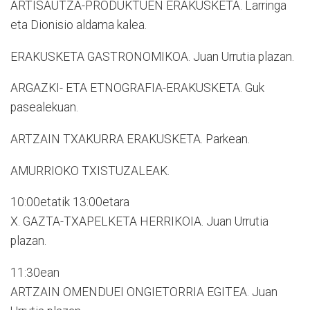
ARTISAUTZA-PRODUKTUEN ERAKUSKETA. Larringa
eta Dionisio aldama kalea.
ERAKUSKETA GASTRONOMIKOA. Juan Urrutia plazan.
ARGAZKI- ETA ETNOGRAFIA-ERAKUSKETA. Guk
pasealekuan.
ARTZAIN TXAKURRA ERAKUSKETA. Parkean.
AMURRIOKO TXISTUZALEAK.
10:00etatik 13:00etara
X. GAZTA-TXAPELKETA HERRIKOIA. Juan Urrutia
plazan.
11:30ean
ARTZAIN OMENDUEI ONGIETORRIA EGITEA. Juan