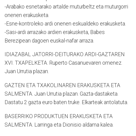
-Arabako esnetarako artalde muturbeltz eta muturgorri
onenen erakusketa.
-Esne-kontroleko ardi onenen eskualdeko erakusketa.
-Sasi-ardi arrazako ardien erakusketa, Babes
Berezipean dagoen euskal-nafar arraza.
IDIAZABAL JATORRI-DEITURAKO ARDI-GAZTAREN
XVI. TXAPELKETA. Ruperto Casanuevaren omenez.
Juan Urrutia plazan.
GAZTEN ETA TXAKOLINAREN ERAKUSKETA ETA
SALMENTA. Juan Urrutia plazan. Gazta-dastaketa.
Dastatu 2 gazta euro baten truke. Elkarteak antolatuta.
BASERRIKO PRODUKTUEN ERAKUSKETA ETA
SALMENTA. Larringa eta Dionisio aldama kalea.