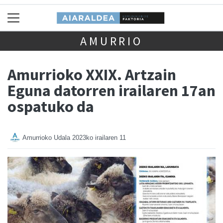
AMURRIO
Amurrioko XXIX. Artzain
Eguna datorren irailaren 17an
ospatuko da
Amurrioko Udala
2023ko irailaren 11