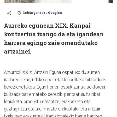
Gehitu gaitzazu Googlen
Aurreko egunean XIX. Kanpai
kontzertua izango da eta igandean
harrera egingo zaie omendutako
artzainei.
Amurriok XXIX. Artzain Eguna ospatuko du aurten
irailaren 17an, udako oporretatik bueltako hitzordurik
berezienetakoa. Egun honen ospakizunak, sektoreari
bultzada bat emateko bereziki pentsatua, hainbat
lehiaketa, produktu-dastatze, erakusketa eta
gaztagintza eta ardi-mozte erakustaldi eta artzain
txakurren erakustaldi tradizionalekin barne hartzen