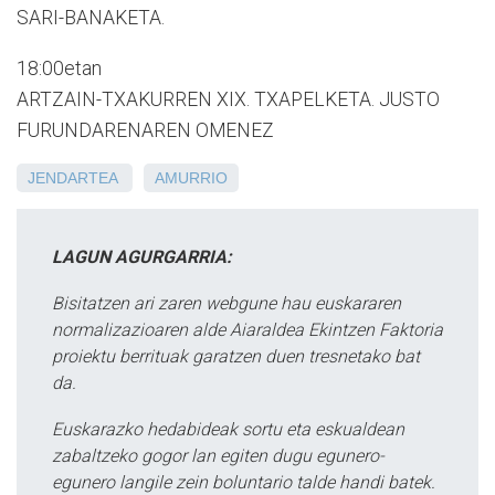
SARI-BANAKETA.
18:00etan
ARTZAIN-TXAKURREN XIX. TXAPELKETA. JUSTO
FURUNDARENAREN OMENEZ
JENDARTEA
AMURRIO
LAGUN AGURGARRIA:
Bisitatzen ari zaren webgune hau euskararen
normalizazioaren alde Aiaraldea Ekintzen Faktoria
proiektu berrituak garatzen duen tresnetako bat
da.
Euskarazko hedabideak sortu eta eskualdean
zabaltzeko gogor lan egiten dugu egunero-
egunero langile zein boluntario talde handi batek.