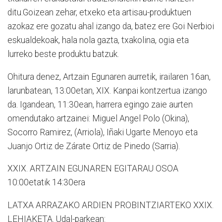
ditu.Goizean zehar, etxeko eta artisau-produktuen
azokaz ere gozatu ahal izango da, batez ere Goi Nerbioi
eskualdekoak, hala nola gazta, txakolina, ogia eta
lurreko beste produktu batzuk.
Ohitura denez, Artzain Egunaren aurretik, irailaren 16an,
larunbatean, 13:00etan, XIX. Kanpai kontzertua izango
da. Igandean, 11:30ean, harrera egingo zaie aurten
omendutako artzainei: Miguel Angel Polo (Okina),
Socorro Ramirez, (Arriola), Iñaki Ugarte Menoyo eta
Juanjo Ortiz de Zárate Ortiz de Pinedo (Sarria).
XXIX. ARTZAIN EGUNAREN EGITARAU OSOA
10:00etatik 14:30era
LATXA ARRAZAKO ARDIEN PROBINTZIARTEKO XXIX.
LEHIAKETA. Udal-parkean: