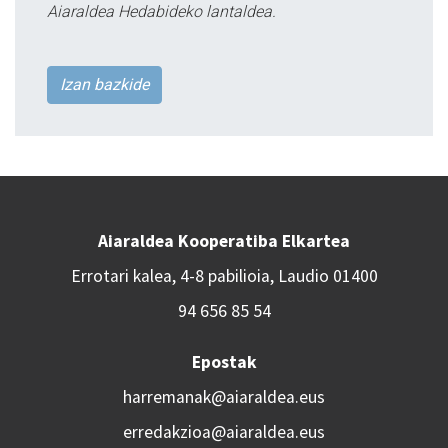
Aiaraldea Hedabideko lantaldea.
Izan bazkide
Aiaraldea Kooperatiba Elkartea
Errotari kalea, 4-8 pabilioia, Laudio 01400
94 656 85 54
Epostak
harremanak@aiaraldea.eus
erredakzioa@aiaraldea.eus