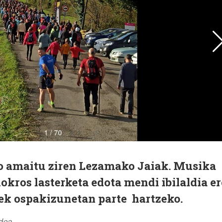
tzo amaitu ziren Lezamako Jaiak. Musika
lokros lasterketa edota mendi ibilaldia er
rek ospakizunetan parte hartzeko.