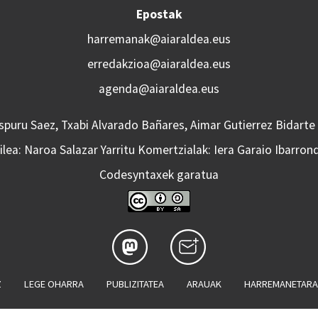
Epostak
harremanak@aiaraldea.eus
erredakzioa@aiaraldea.eus
agenda@aiaraldea.eus
Aspuru Saez, Txabi Alvarado Bañares, Aimar Gutierrez Bidarte
lea: Naroa Salazar Yarritu Komertzialak: Iera Garaio Ibarron
Codesyntaxek garatua
Z
LEGE OHARRA
PUBLIZITATEA
ARAUAK
HARREMANETAR