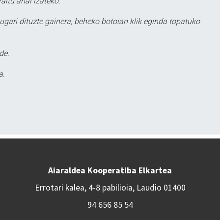
aitu ahal izateko.
ugari dituzte gainera, beheko botoian klik eginda topatuko
de.
a.
Aiaraldea Kooperatiba Elkartea
Errotari kalea, 4-8 pabilioia, Laudio 01400
94 656 85 54