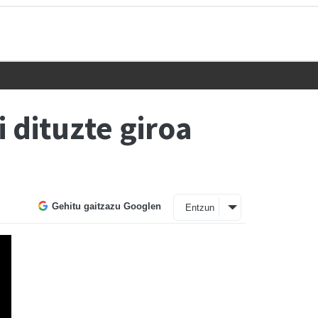
 dituzte giroa
Gehitu gaitzazu Googlen
Entzun