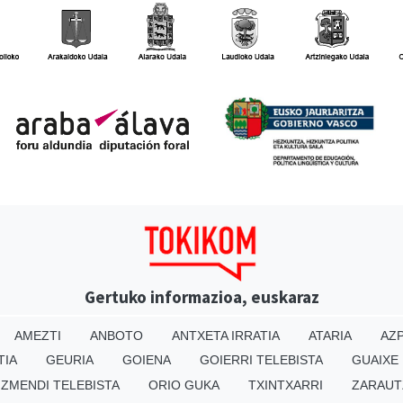
Gertuko informazioa, euskaraz
AMEZTI
ANBOTO
ANTXETA IRRATIA
ATARIA
AZP
TIA
GEURIA
GOIENA
GOIERRI TELEBISTA
GUAIXE
IZMENDI TELEBISTA
ORIO GUKA
TXINTXARRI
ZARAUT