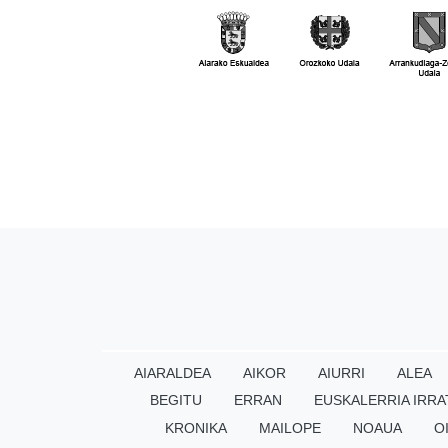
AIARALDEA
AIKOR
AIURRI
ALEA
BEGITU
ERRAN
EUSKALERRIA IRRA
KRONIKA
MAILOPE
NOAUA
O