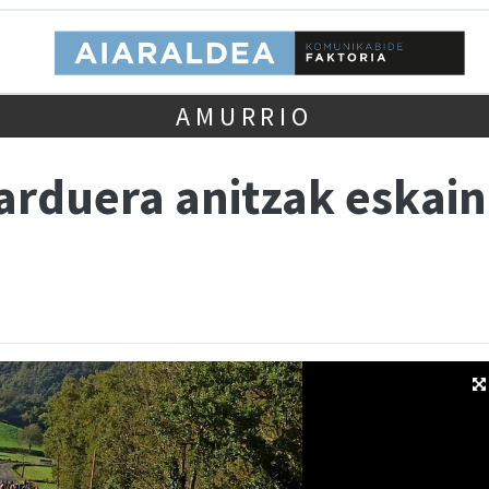
AMURRIO
rduera anitzak eskaini