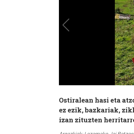
Ostiralean hasi eta a
ez ezik, bazkariak, zik
izan zituzten herritar