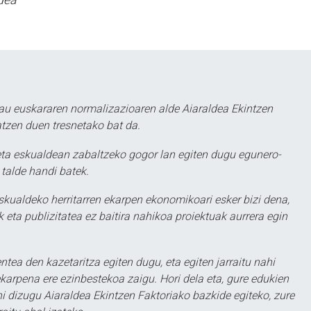
dea
au euskararen normalizazioaren alde Aiaraldea Ekintzen
atzen duen tresnetako bat da.
ta eskualdean zabaltzeko gogor lan egiten dugu egunero-
 talde handi batek.
eskualdeko herritarren ekarpen ekonomikoari esker bizi dena,
 eta publizitatea ez baitira nahikoa proiektuak aurrera egin
ntea den kazetaritza egiten dugu, eta egiten jarraitu nahi
karpena ere ezinbestekoa zaigu. Hori dela eta, gure edukien
hi dizugu Aiaraldea Ekintzen Faktoriako bazkide egiteko, zure