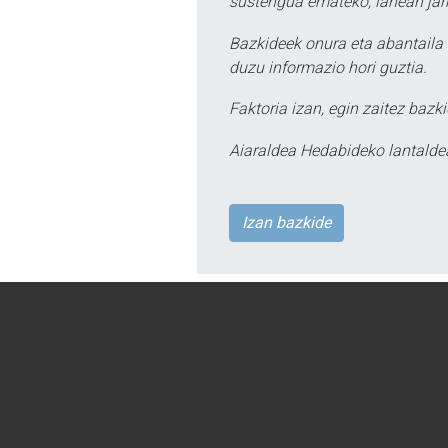
sustengua emateko, lanean jarr
Bazkideek onura eta abantaila 
duzu informazio hori guztia.
Faktoria izan, egin zaitez bazki
Aiaraldea Hedabideko lantalde
Izan bazkide