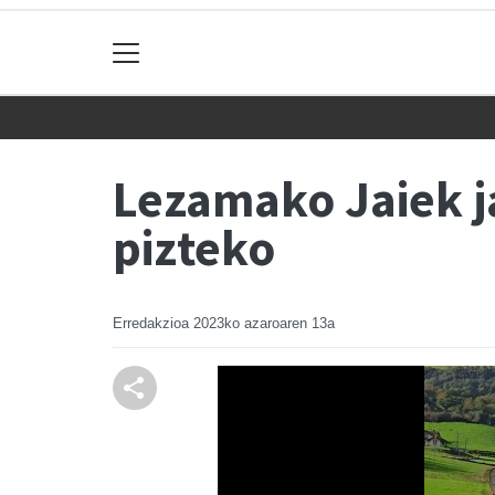
Lezamako Jaiek ja
pizteko
Erredakzioa
2023ko azaroaren 13a