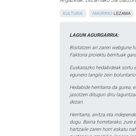
Argazkiak: Lezamako Jai Batzor
KULTURA
AMURRIO
LEZAMA
LAGUN AGURGARRIA:
Bisitatzen ari zaren webgune h
Faktoria proiektu berrituak gar
Euskarazko hedabideak sortu e
egunero langile zein boluntario
Hedabide herritarra da gurea, 
jasotzen ditugun diru-laguntzak
dezan.
Herritarra, anitza eta independe
dugu. Baina horretarako, zure e
hartzaile zaren horri eskatu na