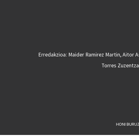
Erredakzioa: Maider Ramirez Martin, Aitor 
Torres Zuzentzai
HONI BURU