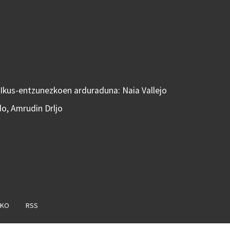
 Ikus-entzunezkoen arduraduna: Naia Vallejo
do, Amrudin Drljo
AKO
RSS