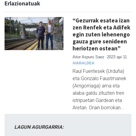
Erlazionatuak
“Gezurrak esatea izan
zen Renfek eta Adifek
egin zuten lehenengo
gauza gure senideen
heriotzen ostean”
Aitor Aspuru Saez
2023 api 11
AIARALDEA
Raul Fuentesek (Urduña)
eta Gonzalo Faustmanek
(Arrigorriaga) ama eta
alaba galdu zituzten tren
istripuetan Gardean eta
Aretan. Orain borrokan…
LAGUN AGURGARRIA: