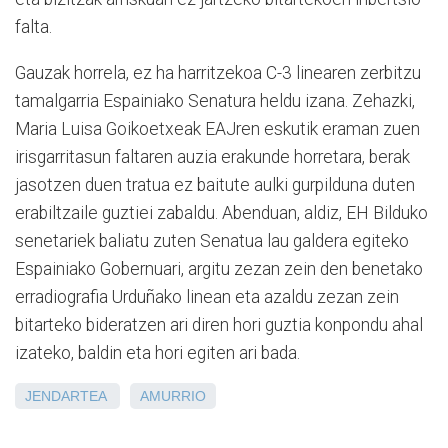
falta.
Gauzak horrela, ez ha harritzekoa C-3 linearen zerbitzu
tamalgarria Espainiako Senatura heldu izana. Zehazki,
Maria Luisa Goikoetxeak EAJren eskutik eraman zuen
irisgarritasun faltaren auzia erakunde horretara, berak
jasotzen duen tratua ez baitute aulki gurpilduna duten
erabiltzaile guztiei zabaldu. Abenduan, aldiz, EH Bilduko
senetariek baliatu zuten Senatua lau galdera egiteko
Espainiako Gobernuari, argitu zezan zein den benetako
erradiografia Urduñako linean eta azaldu zezan zein
bitarteko bideratzen ari diren hori guztia konpondu ahal
izateko, baldin eta hori egiten ari bada.
JENDARTEA
AMURRIO