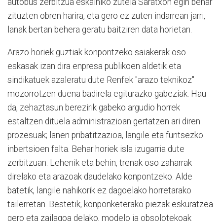
autobus zerbitzua eskainiko zutela Saratxon egin behar
zituzten obren harira, eta gero ez zuten indarrean jarri,
lanak bertan behera geratu baitziren data horietan.
Arazo horiek guztiak konpontzeko saiakerak oso
eskasak izan dira enpresa publikoen aldetik eta
sindikatuek azaleratu dute Renfek "arazo teknikoz"
mozorrotzen duena badirela egiturazko gabeziak. Hau
da, zehaztasun berezirik gabeko argudio horrek
estaltzen dituela administrazioan gertatzen ari diren
prozesuak; lanen pribatitzazioa, langile eta funtsezko
inbertsioen falta. Behar horiek isla izugarria dute
zerbitzuan. Lehenik eta behin, trenak oso zaharrak
direlako eta arazoak daudelako konpontzeko. Alde
batetik, langile nahikorik ez dagoelako horretarako
tailerretan. Bestetik, konponketerako piezak eskuratzea
gero eta zailagoa delako, modelo ia obsolotekoak