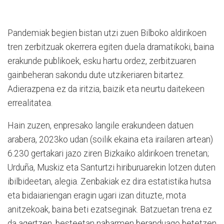
Pandemiak begien bistan utzi zuen Bilboko aldirikoen
tren zerbitzuak okerrera egiten duela dramatikoki, baina
erakunde publikoek, esku hartu ordez, zerbitzuaren
gainbeheran sakondu dute utzikeriaren bitartez.
Adierazpena ez da iritzia, baizik eta neurtu daitekeen
errealitatea.
Hain zuzen, enpresako langile erakundeen datuen
arabera, 2023ko udan (soilik ekaina eta irailaren artean)
6.230 gertakari jazo ziren Bizkaiko aldirikoen trenetan;
Urduña, Muskiz eta Santurtzi hiriburuarekin lotzen duten
ibilbideetan, alegia. Zenbakiak ez dira estatistika hutsa
eta bidaiariengan eragin ugari izan dituzte, mota
anitzekoak, baina beti ezatseginak. Batzuetan trena ez
da agertzen, besteetan nabarmen beranduago betetzen