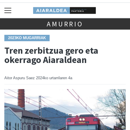
AMURRIO
2023KO MUGARRIAK
Tren zerbitzua gero eta
okerrago Aiaraldean
Aitor Aspuru Saez
2024ko urtarrilaren 4a