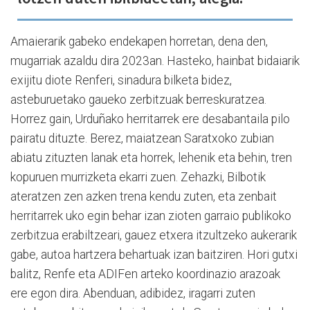
Amaierarik gabeko endekapen horretan, dena den,
mugarriak azaldu dira 2023an. Hasteko, hainbat bidaiarik
exijitu diote Renferi, sinadura bilketa bidez,
asteburuetako gaueko zerbitzuak berreskuratzea.
Horrez gain, Urduñako herritarrek ere desabantaila pilo
pairatu dituzte. Berez, maiatzean Saratxoko zubian
abiatu zituzten lanak eta horrek, lehenik eta behin, tren
kopuruen murrizketa ekarri zuen. Zehazki, Bilbotik
ateratzen zen azken trena kendu zuten, eta zenbait
herritarrek uko egin behar izan zioten garraio publikoko
zerbitzua erabiltzeari, gauez etxera itzultzeko aukerarik
gabe, autoa hartzera behartuak izan baitziren. Hori gutxi
balitz, Renfe eta ADIFen arteko koordinazio arazoak
ere egon dira. Abenduan, adibidez, iragarri zuten