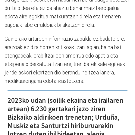
du ibilbidea eta ez da ahaztu behar maiz berogailua
edota aire egokitua matxuratzen direla eta trenaren
bagoiak labe erraldoiak bilakatzen direla.
Gainerako urtaroen informazio zabaldu ez badute ere,
arazoak ez dira horren kritikoak izan, agian, baina bai
etengabeak, erabiltzaileen amorrua edo apatia eta
etsipena biderkatuta. Izan ere, tren batek kale egiteak
jende askori ekartzen dio berandu heltzea lanera,
medikuarengana edota ikastetxera.
2023ko udan (soilik ekaina eta irailaren
artean) 6.230 gertakari jazo ziren
Bizkaiko aldirikoen trenetan; Urduña,
Muskiz eta Santurtzi hiriburuarekin
lotzen duten ibilbideetan, alegia.