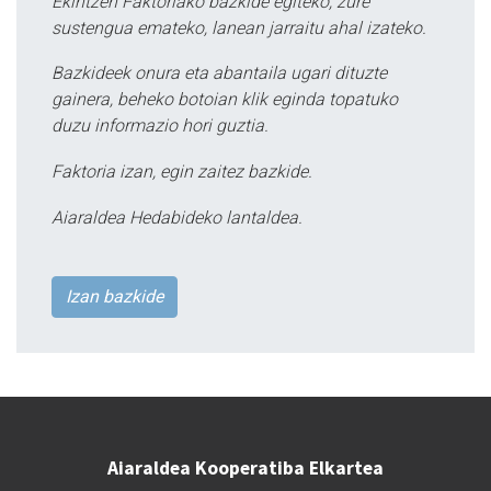
Ekintzen Faktoriako bazkide egiteko, zure
sustengua emateko, lanean jarraitu ahal izateko.
Bazkideek onura eta abantaila ugari dituzte
gainera, beheko botoian klik eginda topatuko
duzu informazio hori guztia.
Faktoria izan, egin zaitez bazkide.
Aiaraldea Hedabideko lantaldea.
Izan bazkide
Aiaraldea Kooperatiba Elkartea