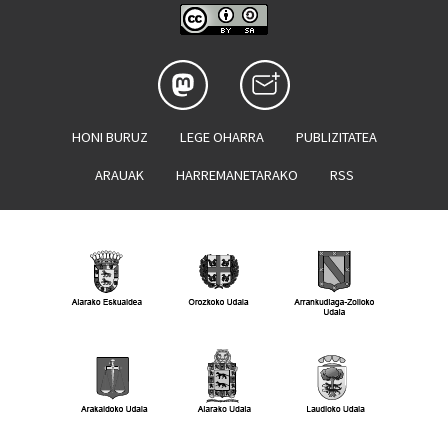
HONI BURUZ
LEGE OHARRA
PUBLIZITATEA
ARAUAK
HARREMANETARAKO
RSS