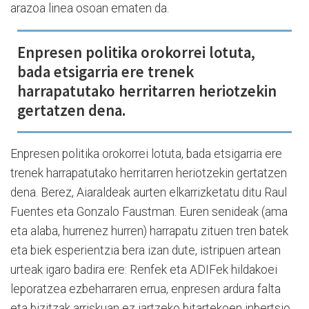
arazoa linea osoan ematen da.
Enpresen politika orokorrei lotuta,
bada etsigarria ere trenek
harrapatutako herritarren heriotzekin
gertatzen dena.
Enpresen politika orokorrei lotuta, bada etsigarria ere
trenek harrapatutako herritarren heriotzekin gertatzen
dena. Berez, Aiaraldeak aurten elkarrizketatu ditu Raul
Fuentes eta Gonzalo Faustman. Euren senideak (ama
eta alaba, hurrenez hurren) harrapatu zituen tren batek
eta biek esperientzia bera izan dute, istripuen artean
urteak igaro badira ere: Renfek eta ADIFek hildakoei
leporatzea ezbeharraren errua, enpresen ardura falta
eta bizitzak arriskuan ez jartzeko bitartekoen inbertsio