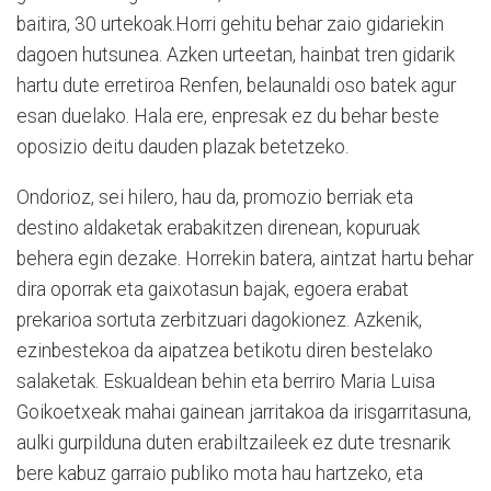
baitira, 30 urtekoak.Horri gehitu behar zaio gidariekin
dagoen hutsunea. Azken urteetan, hainbat tren gidarik
hartu dute erretiroa Renfen, belaunaldi oso batek agur
esan duelako. Hala ere, enpresak ez du behar beste
oposizio deitu dauden plazak betetzeko.
Ondorioz, sei hilero, hau da, promozio berriak eta
destino aldaketak erabakitzen direnean, kopuruak
behera egin dezake. Horrekin batera, aintzat hartu behar
dira oporrak eta gaixotasun bajak, egoera erabat
prekarioa sortuta zerbitzuari dagokionez. Azkenik,
ezinbestekoa da aipatzea betikotu diren bestelako
salaketak. Eskualdean behin eta berriro Maria Luisa
Goikoetxeak mahai gainean jarritakoa da irisgarritasuna,
aulki gurpilduna duten erabiltzaileek ez dute tresnarik
bere kabuz garraio publiko mota hau hartzeko, eta