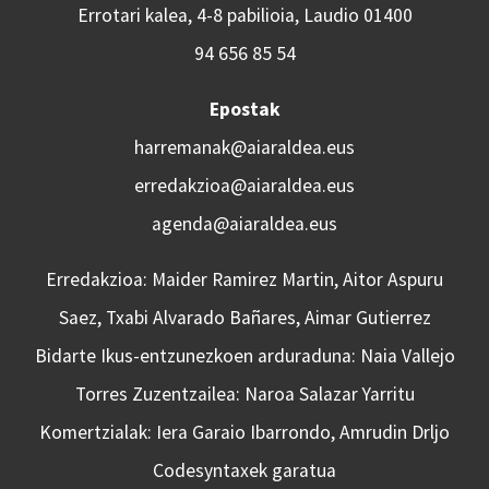
Errotari kalea, 4-8 pabilioia, Laudio 01400
94 656 85 54
Epostak
harremanak@aiaraldea.eus
erredakzioa@aiaraldea.eus
agenda@aiaraldea.eus
Erredakzioa: Maider Ramirez Martin, Aitor Aspuru
Saez, Txabi Alvarado Bañares, Aimar Gutierrez
Bidarte Ikus-entzunezkoen arduraduna: Naia Vallejo
Torres Zuzentzailea: Naroa Salazar Yarritu
Komertzialak: Iera Garaio Ibarrondo, Amrudin Drljo
Codesyntaxek garatua