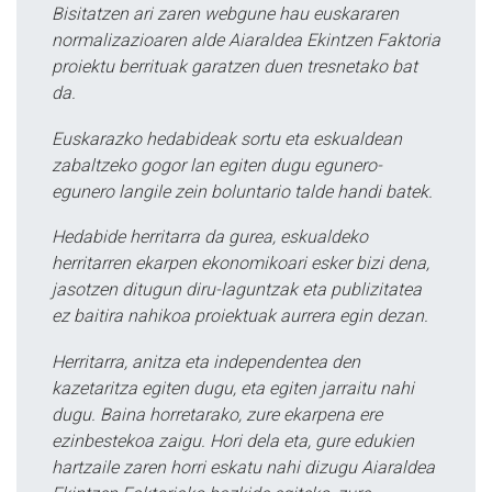
Bisitatzen ari zaren webgune hau euskararen
normalizazioaren alde Aiaraldea Ekintzen Faktoria
proiektu berrituak garatzen duen tresnetako bat
da.
Euskarazko hedabideak sortu eta eskualdean
zabaltzeko gogor lan egiten dugu egunero-
egunero langile zein boluntario talde handi batek.
Hedabide herritarra da gurea, eskualdeko
herritarren ekarpen ekonomikoari esker bizi dena,
jasotzen ditugun diru-laguntzak eta publizitatea
ez baitira nahikoa proiektuak aurrera egin dezan.
Herritarra, anitza eta independentea den
kazetaritza egiten dugu, eta egiten jarraitu nahi
dugu. Baina horretarako, zure ekarpena ere
ezinbestekoa zaigu. Hori dela eta, gure edukien
hartzaile zaren horri eskatu nahi dizugu Aiaraldea