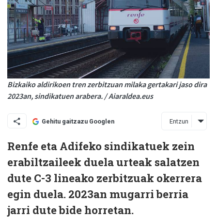
Bizkaiko aldirikoen tren zerbitzuan milaka gertakari jaso dira
2023an, sindikatuen arabera. / Aiaraldea.eus
Entzun
Gehitu gaitzazu Googlen
Renfe eta Adifeko sindikatuek zein
erabiltzaileek duela urteak salatzen
dute C-3 lineako zerbitzuak okerrera
egin duela. 2023an mugarri berria
jarri dute bide horretan.