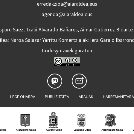
erredakzioa@aiaraldea.eus
agenda@aiaraldea.eus
Aspuru Saez, Txabi Alvarado Bañares, Aimar Gutierrez Bidarte
lea: Naroa Salazar Yarritu Komertzialak: Iera Garaio Ibarron
Codesyntaxek garatua
Z
LEGE OHARRA
PUBLIZITATEA
ARAUAK
HARREMANETAR