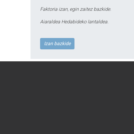
Faktoria izan, egin zaitez bazkide.
Aiaraldea Hedabideko lantaldea.
Izan bazkide