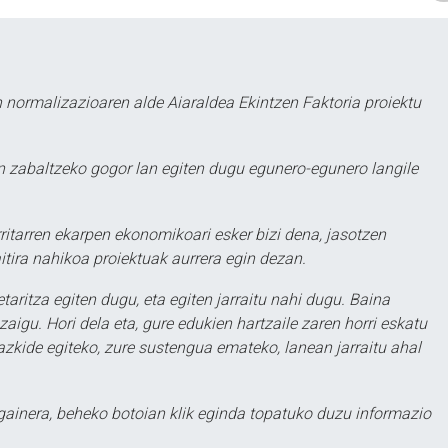
 normalizazioaren alde Aiaraldea Ekintzen Faktoria proiektu
 zabaltzeko gogor lan egiten dugu egunero-egunero langile
ritarren ekarpen ekonomikoari esker bizi dena, jasotzen
itira nahikoa proiektuak aurrera egin dezan.
taritza egiten dugu, eta egiten jarraitu nahi dugu. Baina
aigu. Hori dela eta, gure edukien hartzaile zaren horri eskatu
zkide egiteko, zure sustengua emateko, lanean jarraitu ahal
 gainera, beheko botoian klik eginda topatuko duzu informazio