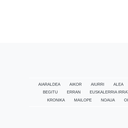
AIARALDEA
AIKOR
AIURRI
ALEA
BEGITU
ERRAN
EUSKALERRIA IRRA
KRONIKA
MAILOPE
NOAUA
O