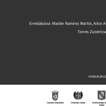
Erredakzioa: Maider Ramirez Martin, Aitor 
Torres Zuzentzai
HONI BURU