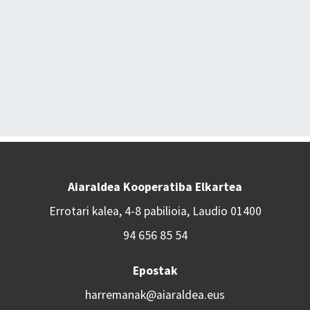
Aiaraldea Kooperatiba Elkartea
Errotari kalea, 4-8 pabilioia, Laudio 01400
94 656 85 54
Epostak
harremanak@aiaraldea.eus