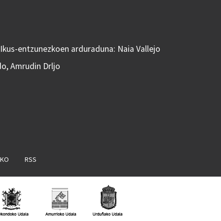
 Ikus-entzunezkoen arduraduna: Naia Vallejo
do, Amrudin Drljo
AKO
RSS