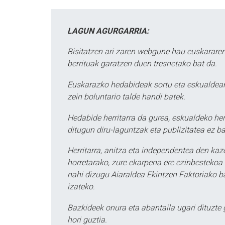
LAGUN AGURGARRIA:
Bisitatzen ari zaren webgune hau euskararen
berrituak garatzen duen tresnetako bat da.
Euskarazko hedabideak sortu eta eskualdean
zein boluntario talde handi batek.
Hedabide herritarra da gurea, eskualdeko her
ditugun diru-laguntzak eta publizitatea ez ba
Herritarra, anitza eta independentea den kaze
horretarako, zure ekarpena ere ezinbestekoa z
nahi dizugu Aiaraldea Ekintzen Faktoriako ba
izateko.
Bazkideek onura eta abantaila ugari dituzte
hori guztia.