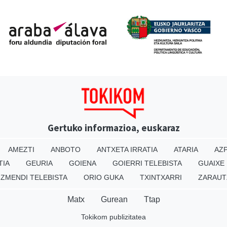
Gertuko informazioa, euskaraz
AMEZTI
ANBOTO
ANTXETA IRRATIA
ATARIA
AZP
TIA
GEURIA
GOIENA
GOIERRI TELEBISTA
GUAIXE
IZMENDI TELEBISTA
ORIO GUKA
TXINTXARRI
ZARAUT
Matx
Gurean
Ttap
Tokikom publizitatea