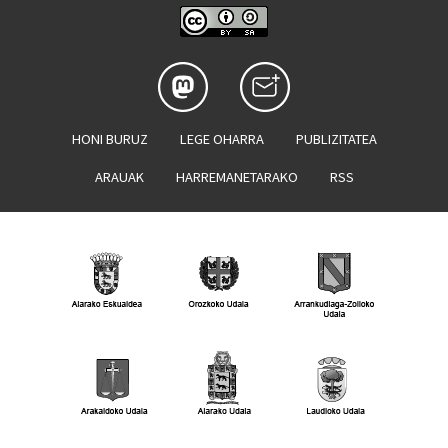
HONI BURUZ
LEGE OHARRA
PUBLIZITATEA
ARAUAK
HARREMANETARAKO
RSS