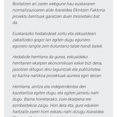
Bisitatzen ari zaren webgune hau euskararen
normalizazioaren alde Aiaraldea Ekintzen Faktoria
proiektu berrituak garatzen duen tresnetako bat
da.
Euskarazko hedabideak sortu eta eskualdean
zabaltzeko gogor lan egiten dugu egunero-
egunero langile zein boluntario talde handi batek.
Hedabide herritarra da gurea, eskualdeko
herritarren ekarpen ekonomikoari esker bizi dena,
jasotzen ditugun diru-laguntzak eta publizitatea
ez baitira nahikoa proiektuak aurrera egin dezan.
Herritarra, anitza eta independentea den
kazetaritza egiten dugu, eta egiten jarraitu nahi
dugu. Baina horretarako, zure ekarpena ere
ezinbestekoa zaigu. Hori dela eta, gure edukien
hartzaile zaren horri eskatu nahi dizugu Aiaraldea