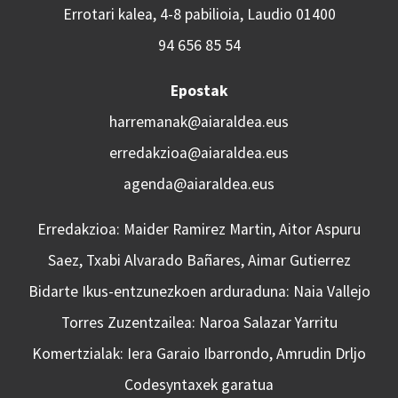
Errotari kalea, 4-8 pabilioia, Laudio 01400
94 656 85 54
Epostak
harremanak@aiaraldea.eus
erredakzioa@aiaraldea.eus
agenda@aiaraldea.eus
Erredakzioa: Maider Ramirez Martin, Aitor Aspuru
Saez, Txabi Alvarado Bañares, Aimar Gutierrez
Bidarte Ikus-entzunezkoen arduraduna: Naia Vallejo
Torres Zuzentzailea: Naroa Salazar Yarritu
Komertzialak: Iera Garaio Ibarrondo, Amrudin Drljo
Codesyntaxek garatua