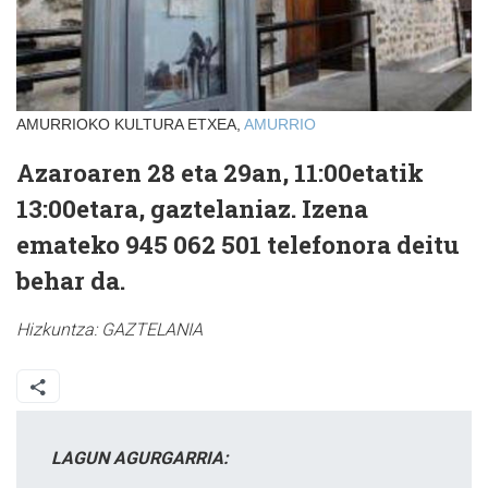
AMURRIOKO KULTURA ETXEA,
AMURRIO
Azaroaren 28 eta 29an, 11:00etatik
13:00etara, gaztelaniaz. Izena
emateko 945 062 501 telefonora deitu
behar da.
Hizkuntza:
GAZTELANIA
LAGUN AGURGARRIA: