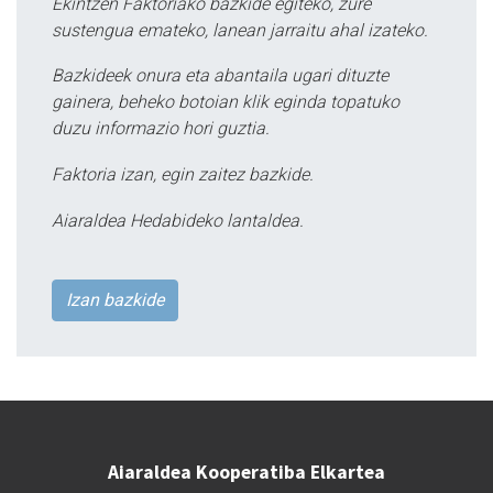
Ekintzen Faktoriako bazkide egiteko, zure
sustengua emateko, lanean jarraitu ahal izateko.
Bazkideek onura eta abantaila ugari dituzte
gainera, beheko botoian klik eginda topatuko
duzu informazio hori guztia.
Faktoria izan, egin zaitez bazkide.
Aiaraldea Hedabideko lantaldea.
Izan bazkide
Aiaraldea Kooperatiba Elkartea