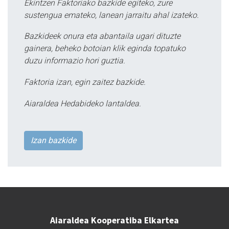
Ekintzen Faktoriako bazkide egiteko, zure
sustengua emateko, lanean jarraitu ahal izateko.
Bazkideek onura eta abantaila ugari dituzte
gainera, beheko botoian klik eginda topatuko
duzu informazio hori guztia.
Faktoria izan, egin zaitez bazkide.
Aiaraldea Hedabideko lantaldea.
Izan bazkide
Aiaraldea Kooperatiba Elkartea