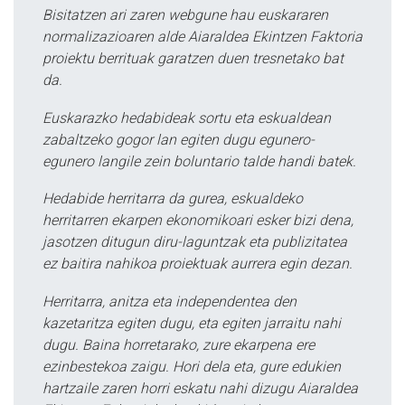
Bisitatzen ari zaren webgune hau euskararen
normalizazioaren alde Aiaraldea Ekintzen Faktoria
proiektu berrituak garatzen duen tresnetako bat
da.
Euskarazko hedabideak sortu eta eskualdean
zabaltzeko gogor lan egiten dugu egunero-
egunero langile zein boluntario talde handi batek.
Hedabide herritarra da gurea, eskualdeko
herritarren ekarpen ekonomikoari esker bizi dena,
jasotzen ditugun diru-laguntzak eta publizitatea
ez baitira nahikoa proiektuak aurrera egin dezan.
Herritarra, anitza eta independentea den
kazetaritza egiten dugu, eta egiten jarraitu nahi
dugu. Baina horretarako, zure ekarpena ere
ezinbestekoa zaigu. Hori dela eta, gure edukien
hartzaile zaren horri eskatu nahi dizugu Aiaraldea