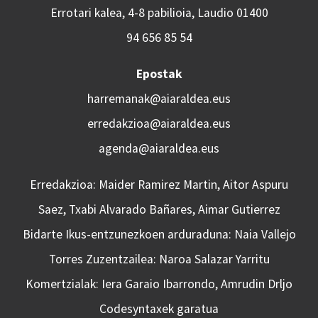
Errotari kalea, 4-8 pabilioia, Laudio 01400
94 656 85 54
Epostak
harremanak@aiaraldea.eus
erredakzioa@aiaraldea.eus
agenda@aiaraldea.eus
Erredakzioa: Maider Ramirez Martin, Aitor Aspuru
Saez, Txabi Alvarado Bañares, Aimar Gutierrez
Bidarte Ikus-entzunezkoen arduraduna: Naia Vallejo
Torres Zuzentzailea: Naroa Salazar Yarritu
Komertzialak: Iera Garaio Ibarrondo, Amrudin Drljo
Codesyntaxek garatua