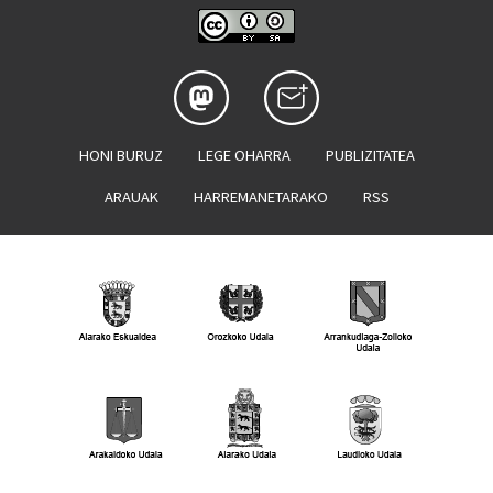
HONI BURUZ
LEGE OHARRA
PUBLIZITATEA
ARAUAK
HARREMANETARAKO
RSS