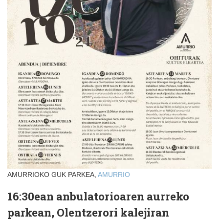
AMURRIOKO GUK PARKEA,
AMURRIO
16:30ean anbulatorioaren aurreko
parkean, Olentzerori kalejiran