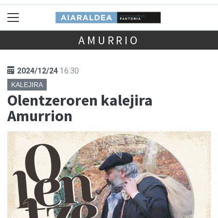
AMURRIO
2024/12/24
16:30
KALEJIRA
Olentzeroren kalejira
Amurrion