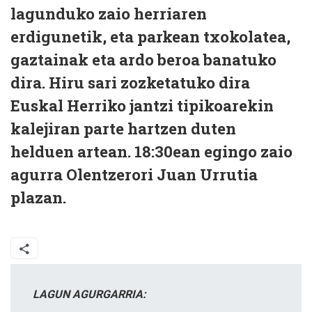
lagunduko zaio herriaren
erdigunetik, eta parkean txokolatea,
gaztainak eta ardo beroa banatuko
dira. Hiru sari zozketatuko dira
Euskal Herriko jantzi tipikoarekin
kalejiran parte hartzen duten
helduen artean. 18:30ean egingo zaio
agurra Olentzerori Juan Urrutia
plazan.
LAGUN AGURGARRIA: