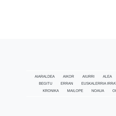
AIARALDEA
AIKOR
AIURRI
ALEA
BEGITU
ERRAN
EUSKALERRIA IRRA
KRONIKA
MAILOPE
NOAUA
O