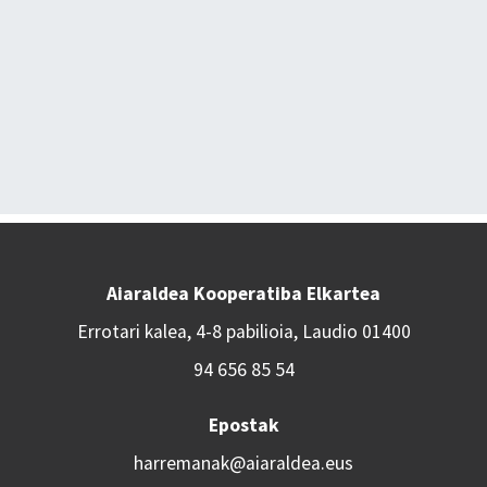
Aiaraldea Kooperatiba Elkartea
Errotari kalea, 4-8 pabilioia, Laudio 01400
94 656 85 54
Epostak
harremanak@aiaraldea.eus