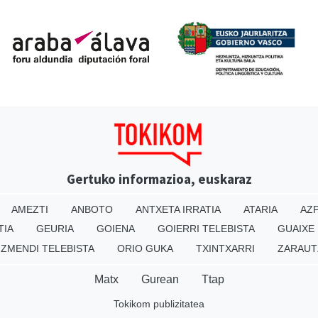
Gertuko informazioa, euskaraz
AMEZTI
ANBOTO
ANTXETA IRRATIA
ATARIA
AZP
TIA
GEURIA
GOIENA
GOIERRI TELEBISTA
GUAIXE
IZMENDI TELEBISTA
ORIO GUKA
TXINTXARRI
ZARAUT
Matx
Gurean
Ttap
Tokikom publizitatea