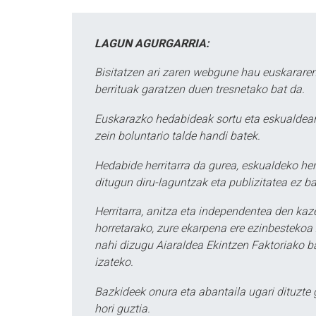
LAGUN AGURGARRIA:
Bisitatzen ari zaren webgune hau euskararen
berrituak garatzen duen tresnetako bat da.
Euskarazko hedabideak sortu eta eskualdean
zein boluntario talde handi batek.
Hedabide herritarra da gurea, eskualdeko her
ditugun diru-laguntzak eta publizitatea ez ba
Herritarra, anitza eta independentea den kaze
horretarako, zure ekarpena ere ezinbestekoa z
nahi dizugu Aiaraldea Ekintzen Faktoriako ba
izateko.
Bazkideek onura eta abantaila ugari dituzte
hori guztia.