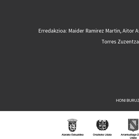
Erredakzioa: Maider Ramirez Martin, Aitor 
Torres Zuzentzai
HONI BURU