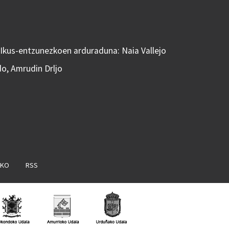
 Ikus-entzunezkoen arduraduna: Naia Vallejo
do, Amrudin Drljo
AKO
RSS