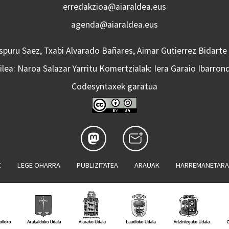
erredakzioa@aiaraldea.eus
agenda@aiaraldea.eus
Aspuru Saez, Txabi Alvarado Bañares, Aimar Gutierrez Bidarte
lea: Naroa Salazar Yarritu Komertzialak: Iera Garaio Ibarron
Codesyntaxek garatua
Z
LEGE OHARRA
PUBLIZITATEA
ARAUAK
HARREMANETAR