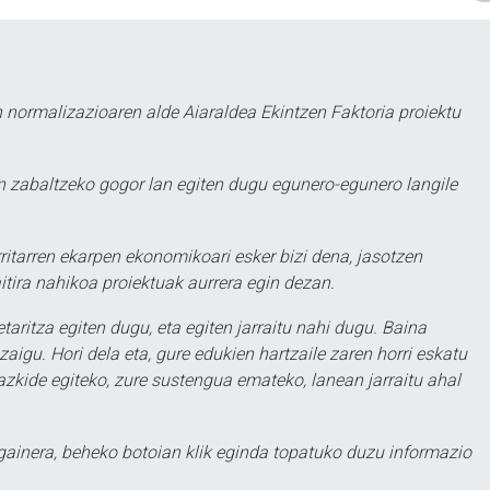
 normalizazioaren alde Aiaraldea Ekintzen Faktoria proiektu
 zabaltzeko gogor lan egiten dugu egunero-egunero langile
ritarren ekarpen ekonomikoari esker bizi dena, jasotzen
itira nahikoa proiektuak aurrera egin dezan.
taritza egiten dugu, eta egiten jarraitu nahi dugu. Baina
aigu. Hori dela eta, gure edukien hartzaile zaren horri eskatu
zkide egiteko, zure sustengua emateko, lanean jarraitu ahal
 gainera, beheko botoian klik eginda topatuko duzu informazio