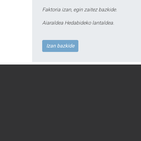
Faktoria izan, egin zaitez bazkide.
Aiaraldea Hedabideko lantaldea.
Izan bazkide